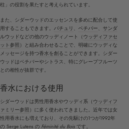
柱」の役割を果たすと考えられています。
また、シダーウッドのエッセンスを多めに配合して使
用することもできます。
パチュリ
、
ベチバー
、
サンダ
ルウッド
などの他のウッディノート（
ウッディファセ
ット参照
）と組み合わせることで、明確にウッディな
メッセージを持つ
香水を創る
ことができます。シダー
ウッドはベチバーやシトラス、特にグレープフルーツ
との相性が抜群です。
香水における使用
シダーウッドは男性用香水やウッディ系（
ウッディフ
ァミリー参照
）に多く使われてきました。近年では女
性用香水にも増えており、その先駆けの1つが1992年
の Serge Lutens の
Féminité du Bois
です。