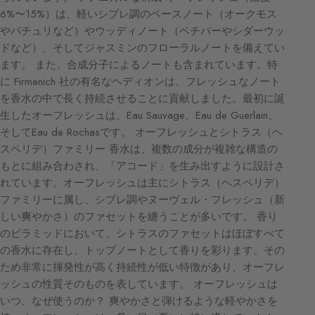
6%〜15%）は、軽いシプレ調のベースノート（オークモス
やパチュリなど）やウッディノート（ベチバーやシダーウッ
ドなど）、そしてジャスミンのフローラルノートを備えてい
ます。 また、合成分子によるノートも含まれています。特
に Firmenich 社の有名なヘディオンは、フレッシュなノート
を香水の中で長く持続させることに貢献しました。最初に誕
生したオーフレッシュは、Eau Sauvage、Eau de Guerlain、
そしてEau de Rochasです。 オーフレッシュとシトラス（ヘ
スペリデ）ファミリー 香水は、複数の成分が複雑な構造の
もとに組み合わされ、「アコード」を生み出すように設計さ
れています。オーフレッシュは主にシトラス（ヘスペリデ）
ファミリーに属し、シプレ調やヌーヴェル・フレッシュ（新
しい爽やかさ）のファセットを纏うことが多いです。 香り
のピラミッドにおいて、シトラスのファセットはほぼすべて
の香水に存在し、トップノートとして香りを彩ります。その
ため非常に揮発性が高く持続性が低い特徴があり、オーフレ
ッシュの性質そのものを表しています。 オーフレッシュは
いつ、なぜ使うのか？ 爽やかさと弾けるような軽やかさを