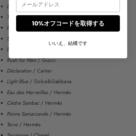
Email
Dolce Vita
/ Dior
Tonka Impériale
/ Guerlain
10%オフコードを取得する
Bois Marocain
/ Guerlain
Santal Blush
/ Tom Ford
いいえ、結構です
Bois Farine
/ L’Artisan Parfumeur
Rush for Men
/ Gucci
Déclaration
/ Cartier
Light Blue
/ Dolce&Gabbana
Eau des Merveilles
/ Hermès
Cèdre Sambac
/ Hermès
Poivre Samarcande
/ Hermès
Terre
/ Hermès
Sycomore
/ Chanel