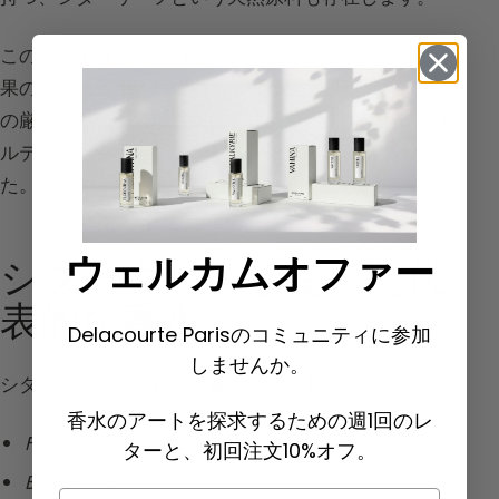
このノートはナチュロパシー（自然療法）でも治癒効
果のために使用されています。16世紀初頭、ケベック
の厳しい冬の中で壊血病に苦しんでいたジャック・カ
ルティエ船長の乗組員を救ったのも、この植物でし
た。
ウェルカムオファー
シダーウッドを使った代
表的な香水
Delacourte Parisのコミュニティに参加
しませんか。
シダーウッドを含む主な香水のリストです。
香水のアートを探求するための週1回のレ
Féminité du bois
/ Lutens
ターと、初回注文10%オフ。
Bois de Violette
/ Lutens