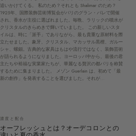
追いかけてくる。 私のため？それとも Shalimar のため？
1925年、国際装飾芸術博覧会がパリのグラン・パレで開催
され、香水が主役に選ばれました。毎晩、ラリックの噴水が
クリスタルのきらめきで輝いていました。 この新しいスタ
イルは、時に「派手」でありながら、最も貴重な原材料を際
立たせました。象牙、クリスタル、マカッサル黒檀、ガルー
シャ、螺鈿。古典的な家具はもはや流行ではなく、装飾芸術
が語られるようになりました。ヨーロッパ中から、最後の君
主たちや裕福な実業家たちが、華麗なる贅沢の都パリを称賛
するために集まりました。 メゾン Guerlain は、初めて「最
新の創作」を発表することを選びました。それが…
濃度と配合
オーフレッシュとは？オーデコロンとの
違いと夏の香水