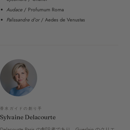
Audace
/ Profumum Roma
Palissandre d’or
/ Aedes de Venustas
香水ガイドの創り手
Sylvaine Delacourte
Delacourte Paris の創設者であり、Guerlain のクリエ