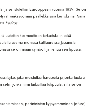
alta, ja se istutettiin Eurooppaan vuonna 1839. Se on
täytyvät vaakasuoraan päällekkäisinä kerroksina. Sana
asta
Kedros
.
ä uutettiin kosmeettisiin tarkoituksiin sekä
eutettu asema monissa kulttuureissa Japanista
nonissa se on maan symboli ja liehuu sen lipussa.
essilajike, joka muistuttaa havupuita ja jonka tuoksu
setri, jonka nimi tarkoittaa tulipuuta, sillä se on
n rakentamiseen, perinteisten kylpyammeiden (ofuro)