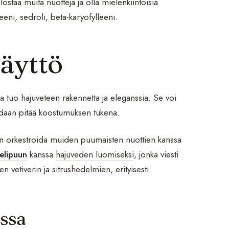
alostaa muita nuotteja ja olla mielenkiintoisia
eni, sedroli, beta-karyofylleeni.
äyttö
ka tuo hajuveteen rakennetta ja eleganssia. Se voi
oidaan pitää koostumuksen tukena.
daan orkestroida muiden puumaisten nuottien kanssa
elipuun
kanssa
hajuveden luomiseksi
, jonka viesti
n vetiverin ja sitrushedelmien, erityisesti
ssa