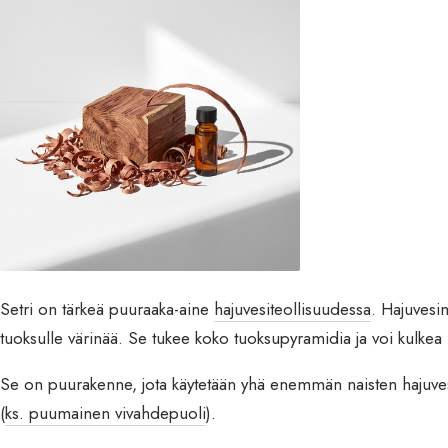
Setri on tärkeä puuraaka-aine
hajuvesiteollisuudessa
. Hajuvesim
tuoksulle värinää. Se tukee koko tuoksupyramidia ja voi kulkea
Se on puurakenne, jota käytetään yhä enemmän naisten hajuvesis
(
ks. puumainen vivahdepuoli
).