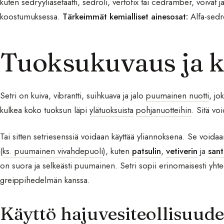
kuten sedryyliasetaatti, sedroli, vertofix tai cedramber, voivat j
koostumuksessa.
Tärkeimmät kemialliset ainesosat:
Alfa-sedre
Tuoksukuvaus ja k
Setri on kuiva, vibrantti, suihkuava ja jalo
puumainen nuotti
, jo
kulkea koko tuoksun läpi
ylätuoksuista
pohjanuotteihin
. Sitä v
Tai sitten setriesenssiä voidaan käyttää yliannoksena. Se voi
(
ks. puumainen vivahdepuoli
), kuten
patsulin
,
vetiverin
ja
sant
on suora ja selkeästi puumainen. Setri sopii erinomaisesti yhtee
greippihedelmän kanssa.
Käyttö hajuvesiteollisuude