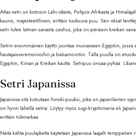
Atlas-setri on kotoisin Lähi-idästä, Pohjois-Afrikasta ja Himalaj
kaunis, majesteetillinen, erittäin tuoksuva puu. Sen oksat levit
setri tulee latinan sanasta
cedrus
, joka on peräisin kreikan san
Setrin ensimmäinen käyttö juontaa muinaiseen Egyptiin, jossa sit
hautajaisseremonioihin ja balsamointiin. Tällä puulla on etuoik
Egyptiin, Kiinan ja Kreikan kautta. Setripuu sivuaa pyhää. Liba
Setri Japanissa
Japanissa sitä kutsutaan hinoki-puuksi, joka on japanilainen sypr
on hyvin lähellä setriä. Löytyy myös sugi-kryptomeria eli Japanin 
erittäin tulenarkaa.
Näitä kahta puulajiketta käytetään Japanissa laajalti temppelie