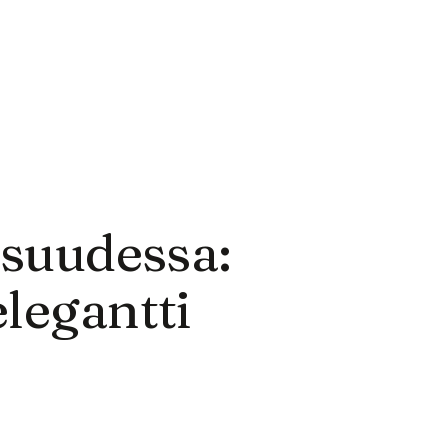
isuudessa:
elegantti