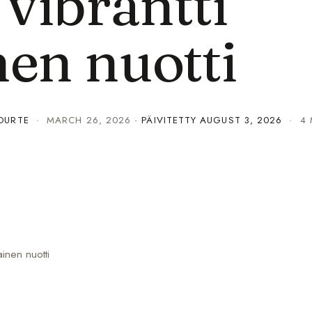
 vibrantti
en nuotti
OURTE
·
MARCH 26, 2026
· PÄIVITETTY
AUGUST 3, 2026
· 4 
ainen nuotti