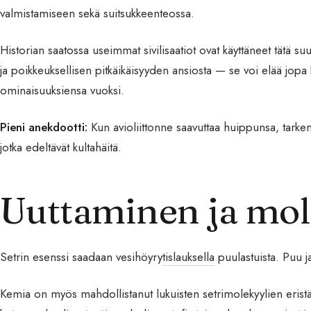
valmistamiseen sekä suitsukkeenteossa.
Historian saatossa useimmat sivilisaatiot ovat käyttäneet tätä
ja poikkeuksellisen pitkäikäisyyden ansiosta — se voi elää jopa
ominaisuuksiensa vuoksi.
Pieni anekdootti:
Kun avioliittonne saavuttaa huippunsa, tarke
jotka edeltävät kultahäitä.
Uuttaminen ja mol
Setrin esenssi saadaan vesihöyry
tislauksella
puulastuista. Puu j
Kemia on myös mahdollistanut lukuisten setrimolekyylien eris