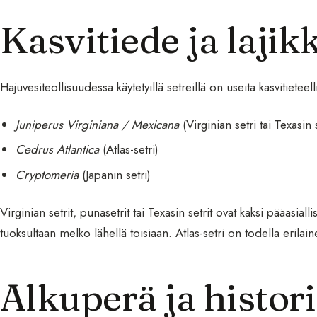
Kasvitiede ja lajik
Hajuvesiteollisuudessa käytetyillä setreillä on useita kasvitieteell
Juniperus Virginiana / Mexicana
(Virginian setri tai Texasin s
Cedrus Atlantica
(Atlas-setri)
Cryptomeria
(Japanin setri)
Virginian setrit, punasetrit tai Texasin setrit ovat kaksi pääasiall
tuoksultaan melko lähellä toisiaan. Atlas-setri on todella erilai
Alkuperä ja histor