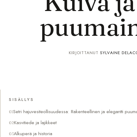
Kuiva ja
puumain
KIRJOITTANUT
SYLVAINE DELAC
SISÄLLYS
Setri hajuvesiteollisuudessa: Rakenteellinen ja elegantti puum
Kasvitiede ja lajikkeet
Alkuperä ja historia