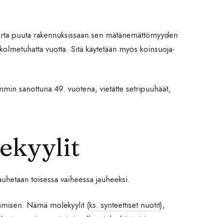
 suurta puuta rakennuksissaan sen mätänemättömyyden
 kolmetuhatta vuotta. Sitä käytetään myös koinsuoja-
mmin sanottuna 49. vuotena, vietätte setripuuhäät,
ekyylit
auhetaan toisessa vaiheessa jauheeksi.
tämisen. Nämä molekyylit (
ks. synteettiset nuotit
),