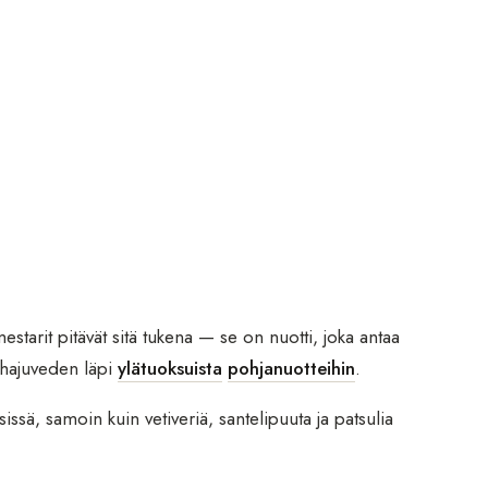
estarit pitävät sitä tukena — se on nuotti, joka antaa
 hajuveden läpi
ylätuoksuista
pohjanuotteihin
.
sä, samoin kuin vetiveriä, santelipuuta ja patsulia