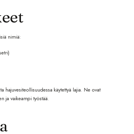
keet
isiä nimiä:
etri)
ista hajuvesiteollisuudessa käytettyä lajia. Ne ovat
nen ja vaikeampi työstää.
ia