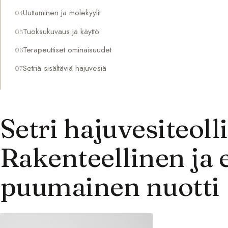
Uuttaminen ja molekyylit
Tuoksukuvaus ja käyttö
Terapeuttiset ominaisuudet
Setriä sisältäviä hajuvesiä
Setri hajuvesiteoll
Rakenteellinen ja 
puumainen nuotti