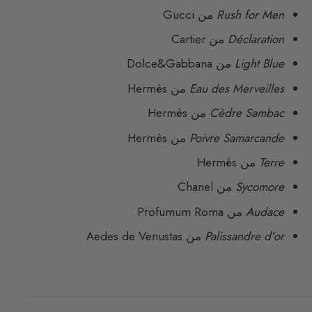
Rush for Men
من Gucci
Déclaration
من Cartier
Light Blue
من Dolce&Gabbana
Eau des Merveilles
من Hermès
Cèdre Sambac
من Hermès
Poivre Samarcande
من Hermès
Terre
من Hermès
Sycomore
من Chanel
Audace
من Profumum Roma
Palissandre d’or
من Aedes de Venustas