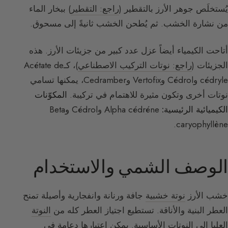
يُستخلَص جوهر الأرز بالتقطير (
راجع: التقطير
) ببخار الماء
من نشارة الخشب. ثم يُطحن الخشب ثانيةً إلى مسحوق.
أتاحت الكيمياء أيضاً عزل عدد كبير من جزيئات الأرز. هذه
الجزيئات (
راجع: نوتات التركيب الاصطناعي
)، كـAcétate de
cédryle وCédrol وVertofix وCedramber، يمكنها تسامي
نوتات أخرى وتكون مثيرة للاهتمام في تركيبة.
المكوّنات
الكيميائية الرئيسية:
Alpha cédréne وCédrol وBeta
caryophyllène.
الوصف الشمي والاستخدام
خشب الأرز
نوتة خشبية
جافة ورنانة وانفجارية وأصيلة تمنح
العطر البنية والأناقة. تستطيع اجتياز العطر كله من
النوتة
العليا
إلى
النوتات الأساسية
. يمكن اعتبارها دعامة في