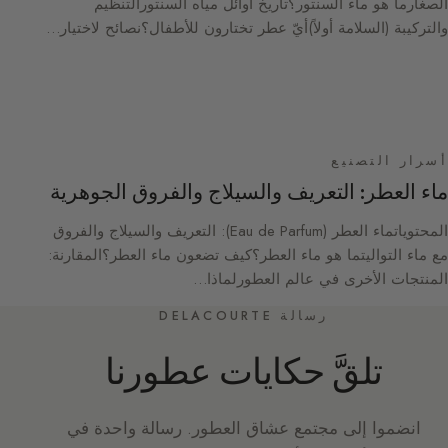
الصغارما هو ماء السنتور؟تاريخ أوائل مياه السنتورالتنظيم
والتركيبة (السلامة أولاً)أيّ عطر تختارون للأطفال؟نصائح لاختيار…
أسرار التصنيع
ماء العطر: التعريف والسيلاج والفروق الجوهرية
المحتوياتماء العطر (Eau de Parfum): التعريف والسيلاج والفروق
مع ماء التواليتما هو ماء العطر؟كيف تضعون ماء العطر؟المقارنة:
المنتجات الأخرى في عالم العطورلماذا…
رسالة DELACOURTE
تلقَّ حكايات عطورنا
انضموا إلى مجتمع عشاق العطور. رسالة واحدة في