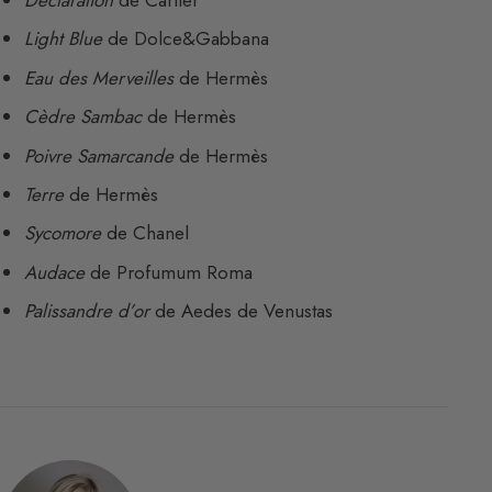
Déclaration
de Cartier
Light Blue
de Dolce&Gabbana
Eau des Merveilles
de Hermès
Cèdre Sambac
de Hermès
Poivre Samarcande
de Hermès
Terre
de Hermès
Sycomore
de Chanel
Audace
de Profumum Roma
Palissandre d’or
de Aedes de Venustas