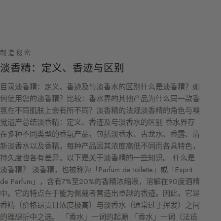
制造秘密
淡香精：定义、香迹与区别
目录淡香精：定义、香迹及与淡香水的区别什么是淡香精？如
何使用您的淡香精？比较：香水界的其他产品为什么同一款香
氛在不同肌肤上会有所不同？淡香精的法规淡香精的角色与嗅
觉遗产总结淡香精：定义、香迹及与淡香水的区别 香水界存
在多种不同类型的香氛产品，包括淡香水、古龙水、香露、清
新淡香水以及香精。每种产品因其浓度高低不同而各具特色，
持久度也各有差异。以下是关于淡香精的一些知识。 什么是
淡香精？ 淡香精，也被称为「Parfum de toilette」或「Esprit
de Parfum」，含有7%至20%的香精浓缩液，溶解在90度酒精
中。它的特点在于能为佩戴者营造出卓越的香迹。因此，它是
香精（价格昂贵且浓度极高）与淡香水（通常过于挥发）之间
的理想折中之选。 「香水」一词的起源 「香水」一词（法语