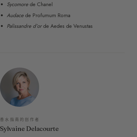
Sycomore
de Chanel
Audace
de Profumum Roma
Palissandre d’or
de Aedes de Venustas
香水指南的创作者
Sylvaine Delacourte