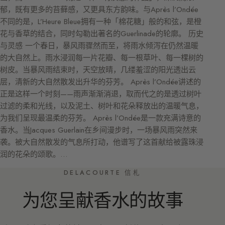
郁，既有更多的苔藓感，又更具东方韵味。与Après l’Ondée
不同的是，L’Heure Bleue拥有一种「棉花糖」般的和弦，是橙
花与香草的结合，同时勾勒出著名的Guerlinade的轮廓。 历史
与灵感 一个春日，暴风雨骤然而至，将雨水倾泻在仍然温暖
的大自然上。雨水浸润每一片花瓣、每一根草叶、每一棵树的
树皮。当暴风雨结束时，天空放晴，几缕羞涩的阳光透出云
层，清新的大自然散发出升华的芬芳。 Après l’Ondée讲述的
正是这样一个时刻——雨声渐渐消退，取而代之的是透过树叶
过滤的柔和光线，以及泥土、树叶和花朵释放出的温暖气息，
为我们呈现最温柔的芬芳。 Après l’Ondée是一款充满诗意的
香水。当Jacques Guerlain在乡间漫步时，一场暴风雨突然来
袭。被大自然散发的气息所打动，他谱写了这首献给被露珠浸
润的花朵的颂歌。…
DELACOURTE 信札
为您呈献香水的故事