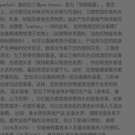
parfum）源自拉丁语per fumum，意为「穿越烟雾」。事实
上，古代祭司在向神灵传达祈祷与咒语时，习惯焚烧珍贵的木
材、乳香、树脂及其他名贵物质。由此产生的香烟气味浓郁芬
芳，这便是「parfum」一词的由来。 如何使用您的淡香精？
淡香精通常喷洒于衣物上（丝绸等娇贵面料、浅色织物或非高
档材质除外），也可以直接喷洒于肌肤上。产品将与您的肌肤
产生神秘的化学反应，散发出专属于您的独特芬芳。 三角喷
洒法：为了获得完美的香迹，请以三角形的方式喷洒您的淡香
精：先喷洒头发（保持距离以免损伤发质），然后喷洒外套或
大衣的内侧，最后喷洒至衣摆下方。这样，您便能确保整天都
芳香四溢。 您也可以在面前喷洒一团淡香精的香雾，几秒钟
后穿过这团香雾。这样，您娇贵的衣物或珠宝便不会受到损
伤。 延长留香：别忘了所有身体护理衍生产品（身体乳、香
皂、止汗剂等），它们能为香氛提供更持久的留香效果。如果
您希望进一步提升香迹，可以在洗衣机的漂洗水中滴入几滴淡
香精。 比较：香水界的其他产品 在香水界，酒精浓度各有不
同。虽然没有严格的法律规定，但以下是通行惯例： 香精
（20%至40%）：仅能被佩戴者本人及最近距离的人所感知。