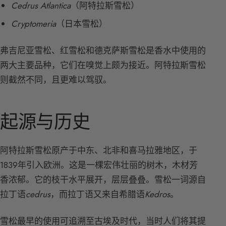
Cedrus Atlantica
（阿特拉斯雪松）
Cryptomeria
（日本雪松）
弗吉尼亚雪松、红雪松和德克萨斯雪松是香水中使用的
两大主要品种，它们在嗅觉上颇为接近。阿特拉斯雪松
则截然不同，且更难以驾驭。
起源与历史
阿特拉斯雪松原产于中东、北非和喜马拉雅地区，于
1839年引入欧洲。这是一棵宏伟壮丽的树木，木材芳
香浓郁。它的枝干水平展开，层层叠叠。雪松一词源自
拉丁语
cedrus
，而拉丁语又来自希腊语
Kedros
。
雪松最早的使用可追溯至古埃及时代，当时人们将其提