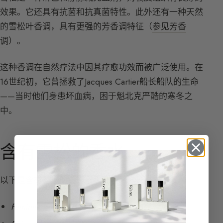
效果。它还具有抗菌和抗真菌特性。此外还有一种天然
的雪松叶香调，具有更强的芳香调特征（
参见芳香
调
）。
这种香调在自然疗法中因其疗愈功效而被广泛使用。在
16世纪初，它曾拯救了Jacques Cartier船长船队的生命
——当时他们身患坏血病，困于魁北克严酷的寒冬之
中。
含有雪松的香水
以下是含有雪松的主要香水列表：
Féminité du bois
de Lutens