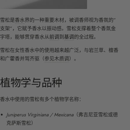
雪松是
香水
界的一种重要木材，被调香师视为香氛的”
支架”，它赋予香水以振动感。雪松支撑着整个香氛金
字塔，能够贯穿香水从
前调
到
基调
的全过程。
雪松在女性香水中的使用越来越广泛，与岩兰草、檀香
和广藿香并驾齐驱（
参见木质调
）。
植物学与品种
香水中使用的雪松有多个植物学名称：
Juniperus Virginiana / Mexicana
（弗吉尼亚雪松或德
克萨斯雪松）