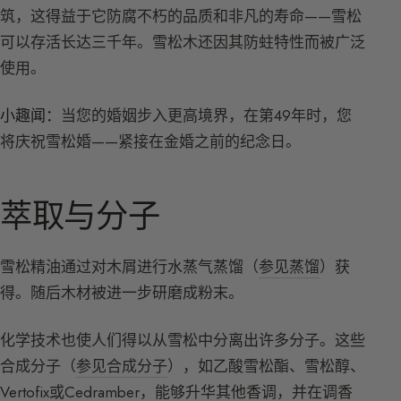
筑，这得益于它防腐不朽的品质和非凡的寿命——雪松
可以存活长达三千年。雪松木还因其防蛀特性而被广泛
使用。
小趣闻：
当您的婚姻步入更高境界，在第49年时，您
将庆祝雪松婚——紧接在金婚之前的纪念日。
萃取与分子
雪松精油通过对木屑进行水蒸气蒸馏（
参见蒸馏
）获
得。随后木材被进一步研磨成粉末。
化学技术也使人们得以从雪松中分离出许多分子。这些
合成分子（
参见合成分子
），如乙酸雪松酯、雪松醇、
Vertofix或Cedramber，能够升华其他香调，并在调香