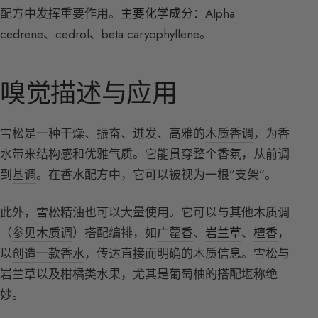
配方中发挥重要作用。
主要化学成分：
Alpha
cedrene、cedrol、beta caryophyllene。
嗅觉描述与应用
雪松是一种干燥、振奋、迸发、高雅的
木质香调
，为香
水带来结构感和优雅气质。它能贯穿整个香氛，从
前调
到
基调
。在香水配方中，它可以被视为一根”支架”。
此外，雪松精油也可以大量使用。它可以与其他木质调
（
参见木质调
）搭配编排，如
广藿香
、
岩兰草
、
檀香
，
以
创造一款香水
，传达直接而明确的木质信息。雪松与
岩兰草以及柑橘类水果，尤其是葡萄柚的搭配堪称绝
妙。