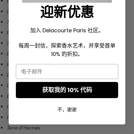
Bois de Violette
de Lutens
迎新优惠
Dolce Vita
de Dior
Tonka Impériale
de Guerlain
加入 Delacourte Paris 社区。
Bois Marocain
de Guerlain
Santal Blush
de Tom Ford
每周一封信，探索香水艺术，并享受首单
Bois Farine
de L’Artisan Parfumeur
10% 的折扣。
Rush for Men
de Gucci
Email
Déclaration
de Cartier
Light Blue
de Dolce&Gabbana
获取我的 10% 代码
Eau des Merveilles
d’Hermès
Cèdre Sambac
d’Hermès
不，谢谢
Poivre Samarcande
d’Hermès
Terre
d’Hermès