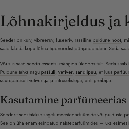
Lõhnakirjeldus ja
Seeder on kuiv, vibreeruv, fuseeriv, rassiline
puidune noot
, m
saab läbida kogu lõhna
tippnoodist
põhjanootideni
. Seda saa
Või siis saab seedri essentsi mängida üledoositult. Seda saab 
Puidune tahk
) nagu
patšuli
,
vetiver
,
sandlipuu
, et
luua parfü
suurepäraselt vetiveriga ja tsitruselistega, eriti greibiga.
Kasutamine parfümeerias
Seederit seostatakse sageli meesteparfüümide või puiduste 
See on üha enam esindatud naisteparfüümides — üks esimesi