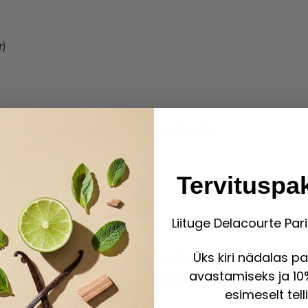
r)
 parfümeerias kasutatavat liiki. Need on ka
raskemini töötatav.
Tervituspa
Liituge Delacourte Pa
Üks kiri nädalas p
st — Euroopas istutati see 1839. aastal. See on
avastamiseks ja 10%
d horisontaalselt ja kihtidena. Seeder tuleb ladina
esimeselt tell