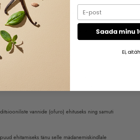
Email
straheeriti kosmeetilistel eesmärkidel ning
 auväärne koht paljudes kultuurides, alates Jaapanist
sse. Liibanonis on see riigi sümbol ja lehvib riigi
Saada minu 
Ei, aitä
nev kübress, mis on sarnane okaspuudele, mille
hk Jaapani seeder, mis tähendab tulipuud, sest see
ditsiooniliste vannide (ofuro) ehituseks ning samuti
t puud ehitamiseks tänu selle mädanemiskindlale