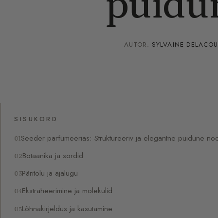
puidu
AUTOR:
SYLVAINE DELACO
SISUKORD
Seeder parfümeerias: Struktureeriv ja elegantne puidune noo
Botaanika ja sordid
Päritolu ja ajalugu
Ekstraheerimine ja molekulid
Lõhnakirjeldus ja kasutamine