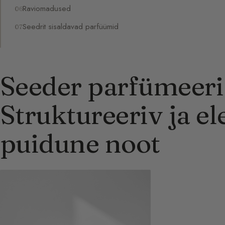
Raviomadused
Seedrit sisaldavad parfüümid
Seeder parfümeeri
Struktureeriv ja e
puidune noot