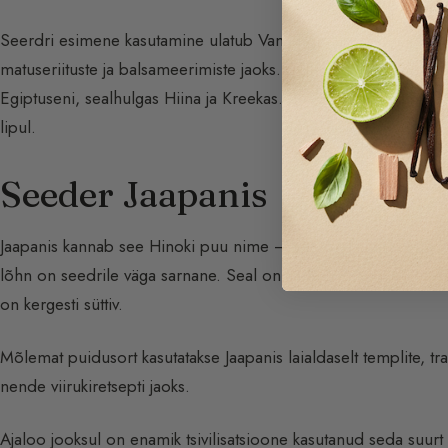
Seerdri esimene kasutamine ulatub Vana-Egiptusesse — seda ek
matuseriituste ja balsameerimiste jaoks. Sellel puul on eriliselt
Egiptuseni, sealhulgas Hiina ja Kreekas. Seedripuu puutub püha
lipul.
Seeder Jaapanis
Jaapanis kannab see Hinoki puu nime — see on Jaapanist päri
lõhn on seedrile väga sarnane. Seal on ka Sugi cryptomeria e
on kergesti süttiv.
Mõlemat puidusort kasutatakse Jaapanis laialdaselt templite, tra
nende viirukiretsepti jaoks.
Ajaloo jooksul on enamik tsivilisatsioone kasutanud seda suur