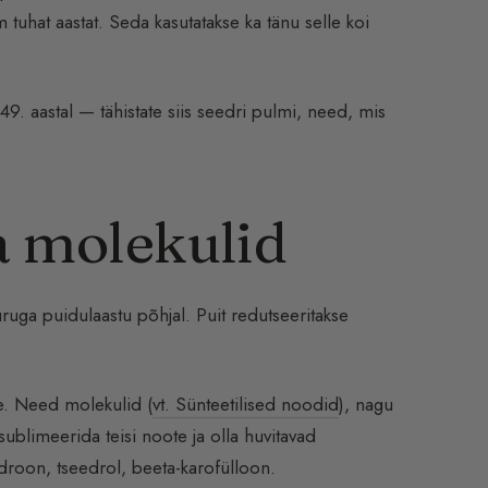
tuhat aastat. Seda kasutatakse ka tänu selle koi
9. aastal — tähistate siis seedri pulmi, need, mis
a molekulid
uruga puidulaastu põhjal. Puit redutseeritakse
e. Need molekulid (
vt. Sünteetilised noodid
), nagu
sublimeerida teisi noote ja olla huvitavad
droon, tseedrol, beeta-karofülloon.