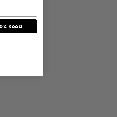
10% kood
h