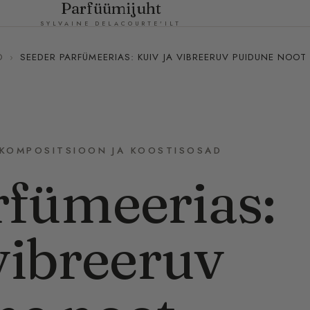
Parfüümijuht
SYLVAINE DELACOURTE'ILT
D
›
SEEDER PARFÜMEERIAS: KUIV JA VIBREERUV PUIDUNE NOOT
KOMPOSITSIOON JA KOOSTISOSAD
rfümeerias:
vibreeruv