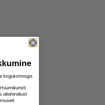
kkumine
ris kogukonnaga.
arfüümikunsti
 allahindlust
imuselt.