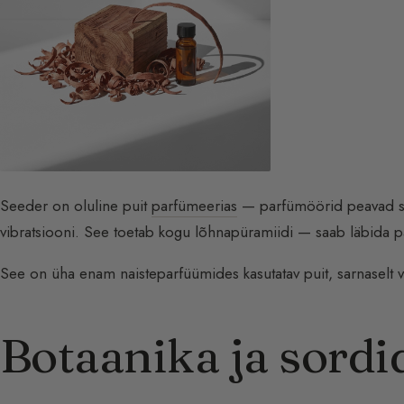
Seeder on oluline puit
parfümeerias
— parfümöörid peavad se
vibratsiooni. See toetab kogu lõhnapüramiidi — saab läbida 
See on üha enam naisteparfüümides kasutatav puit, sarnaselt vet
Botaanika ja sordi