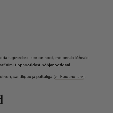
da tugivardaks: see on noot, mis annab lõhnale
parfüümi
tippnootidest
põhjanootideni
.
iveri, sandlipuu ja patšuliga (
vt. Puidune tahk
).
d