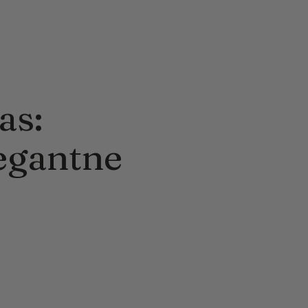
as:
legantne