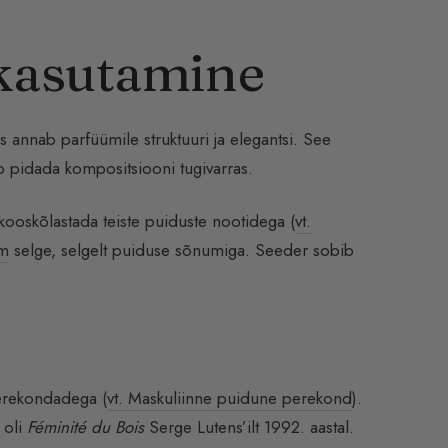
 kasutamine
is annab parfüümile struktuuri ja elegantsi. See
b pidada kompositsiooni tugivarras.
kooskõlastada teiste puiduste nootidega (
vt.
üm
selge, selgelt puiduse sõnumiga. Seeder sobib
perekondadega (
vt. Maskuliinne puidune perekond
).
 oli
Féminité du Bois
Serge Lutens’ilt 1992. aastal.