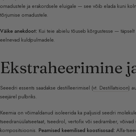
omadustele ja erakordsele eluigale — see võib elada kuni kolm 
tõrjumise omadustele.
Väike anekdoot:
Kui teie abielu tõuseb kõrgustesse — täpselt 4
eelnevad kuldpulmadele.
Ekstraheerimine j
Seeedri essents saadakse destilleerimisel (
vt. Destillatsioon
) a
seejärel pulbriks.
Keemia on võimaldanud isoleerida ka paljusid seedri molekul
tseedranüülatseetaat, tseedrol, vertofix või sedramber, võivad 
kompositsioonis.
Peamised keemilised koostisosad:
Alfa-tsee