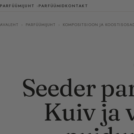
PARFÜÜMIJUHT
PARFÜÜMID
KONTAKT
AVALEHT
›
PARFÜÜMIJUHT
›
KOMPOSITSIOON JA KOOSTISOSA
Seeder pa
Kuiv ja 