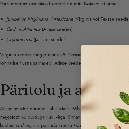
Parfümeerias kasutataval seedril on mitu botaanilist nime:
Juniperus Virginiana / Mexicana
(Virginia või Texase seede
Cedrus Atlantica
(Atlase seeder)
Cryptomeria
(Jaapani seeder)
Virginia seeder ning punane või Texase seeder on kaks peamist
lõhnaliselt üsna sarnased. Atlase seeder on tõeliselt erinev ja 
Päritolu ja ajalugu
Atlase seeder pärineb Lähis-Idast, Põhja-Aafrikast ja Himaalaja
majesteetliku puiduga ilus, väga lõhnav puu. Selle oksad leviva
keelest
cedrus
, mis pärineb kreeka
kedros
‘est.