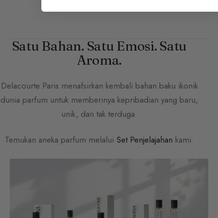
Satu Bahan. Satu Emosi. Satu
Aroma.
Delacourte Paris
menafsirkan kembali bahan baku ikonik
dunia parfum untuk memberinya kepribadian yang baru,
unik, dan tak terduga.
Temukan aneka parfum melalui
Set Penjelajahan
kami.