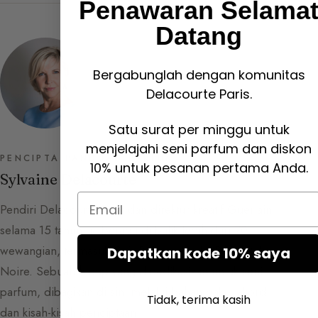
Penawaran Selama
Datang
Bergabunglah dengan komunitas
Delacourte Paris.
Satu surat per minggu untuk
menjelajahi seni parfum dan diskon
PENCIPTA PANDUAN PARFUM
10% untuk pesanan pertama Anda.
Sylvaine Delacourte
Email
Pendiri Delacourte Paris dan direktur kreatif Guerlain
selama 15 tahun, ia berada di balik lebih dari 70
wewangian, termasuk Cuir Beluga dan La Petite Robe
Dapatkan kode 10% saya
Noire. Sebuah hidup yang didedikasikan untuk seni
parfum, dibagikan di sini melalui bahan baku, akord,
Tidak, terima kasih
dan kisah-kisah penciptaan.