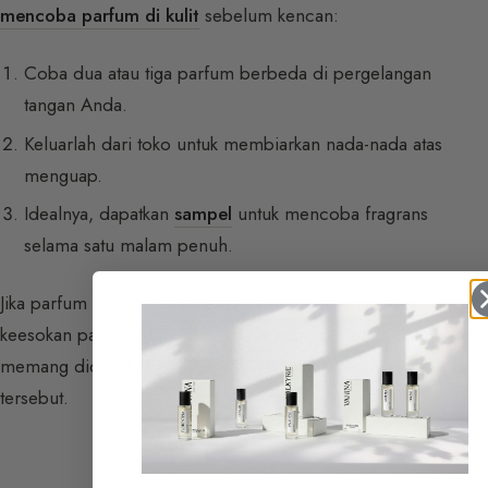
mencoba parfum di kulit
sebelum kencan:
Coba dua atau tiga parfum berbeda di pergelangan
tangan Anda.
Keluarlah dari toko untuk membiarkan nada-nada atas
menguap.
Idealnya, dapatkan
sampel
untuk mencoba fragrans
selama satu malam penuh.
Jika parfum menimbulkan emosi yang menyenangkan
keesokan paginya dan mendapat pujian, berarti ia
memang diciptakan untuk Anda dan untuk kencan
tersebut.