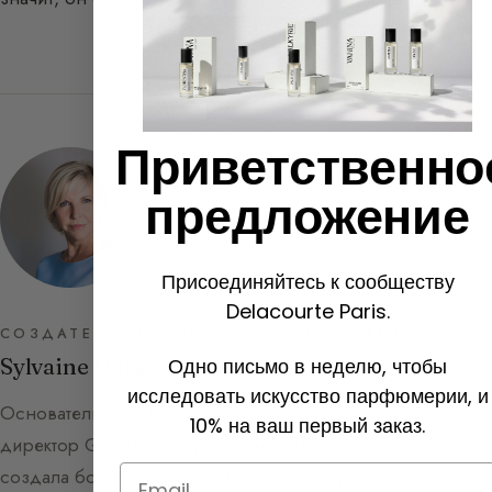
Приветственно
предложение
Присоединяйтесь к сообществу
Delacourte Paris.
СОЗДАТЕЛЬНИЦА ГИДА ПО ПАРФЮМЕРИИ
Sylvaine Delacourte
Одно письмо в неделю, чтобы
исследовать искусство парфюмерии, и
Основательница Delacourte Paris и креативный
10% на ваш первый заказ.
директор Guerlain на протяжении 15 лет, она
Email
создала более 70 ароматов, среди которых Cuir