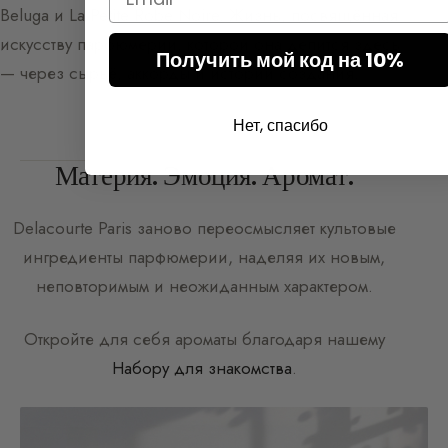
Beluga и La Petite Robe Noire. Жизнь, посвящённая
искусству парфюмерии, которой она делится здесь
Получить мой код на 10%
— через сырьё, аккорды и истории создания.
Нет, спасибо
Материя. Эмоция. Аромат.
Delacourte Paris
заново переосмысляет культовые
ингредиенты парфюмерии, наделяя их новым,
неповторимым и неожиданным характером.
Откройте для себя ароматы благодаря нашему
Набору для знакомства
.