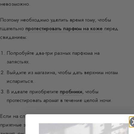
невозможно.
Поэтому необходимо уделить время тому, чтобы
тщательно
протестировать парфюм на коже
перед
свиданием:
Попробуйте два-три разных парфюма на
запястьях.
Выйдите из магазина, чтобы дать верхним нотам
испариться.
В идеале приобретите
пробники
, чтобы
протестировать аромат в течение целой ночи.
Если на следующее утро парфюм дарит Вам
приятные эмоции и вызывает комплименты —
значит, он создан для Вас и для этого свидания.