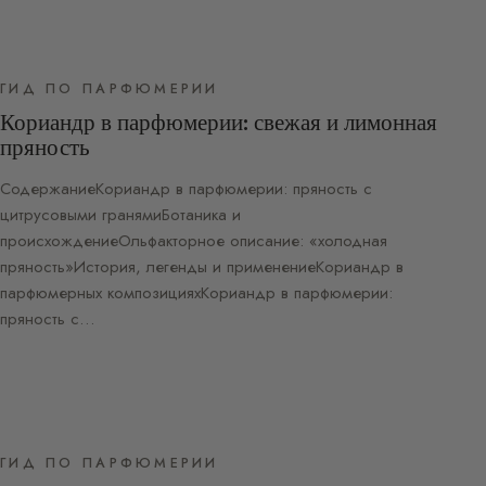
ГИД ПО ПАРФЮМЕРИИ
Кориандр в парфюмерии: свежая и лимонная
пряность
СодержаниеКориандр в парфюмерии: пряность с
цитрусовыми гранямиБотаника и
происхождениеОльфакторное описание: «холодная
пряность»История, легенды и применениеКориандр в
парфюмерных композицияхКориандр в парфюмерии:
пряность с…
ГИД ПО ПАРФЮМЕРИИ