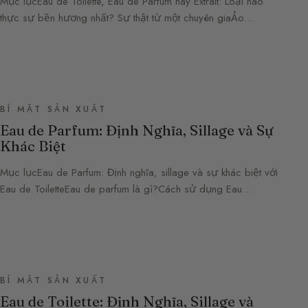
Mục lụcEau de Toilette, Eau de Parfum hay Extrait: Loại nào
thực sự bền hương nhất? Sự thật từ một chuyên giaẢo…
BÍ MẬT SẢN XUẤT
Eau de Parfum: Định Nghĩa, Sillage và Sự
Khác Biệt
Mục lụcEau de Parfum: Định nghĩa, sillage và sự khác biệt với
Eau de ToiletteEau de parfum là gì?Cách sử dụng Eau…
BÍ MẬT SẢN XUẤT
Eau de Toilette: Định Nghĩa, Sillage và