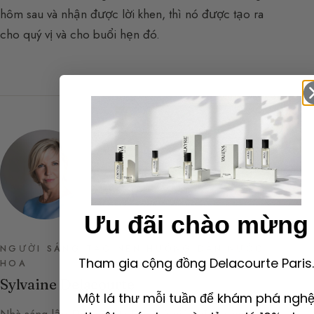
hôm sau và nhận được lời khen, thì nó được tạo ra
cho quý vị và cho buổi hẹn đó.
Ưu đãi chào mừng
NGƯỜI SÁNG TẠO NÊN HƯỚNG DẪN NƯỚC
Tham gia cộng đồng Delacourte Paris.
HOA
Sylvaine Delacourte
Một lá thư mỗi tuần để khám phá ngh
Nhà sáng lập Delacourte Paris và giám đốc sáng tạo