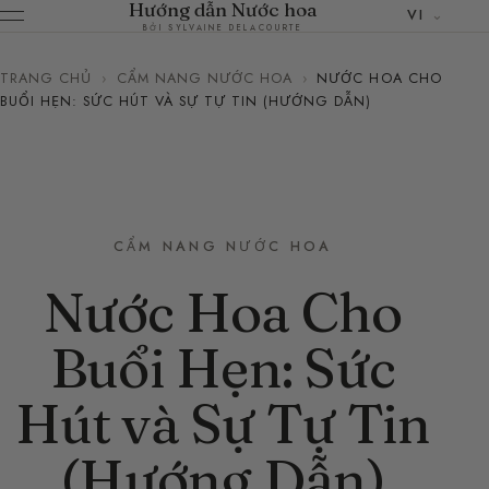
Hướng dẫn Nước hoa
VI
BỞI SYLVAINE DELACOURTE
TRANG CHỦ
›
CẨM NANG NƯỚC HOA
›
NƯỚC HOA CHO
BUỔI HẸN: SỨC HÚT VÀ SỰ TỰ TIN (HƯỚNG DẪN)
CẨM NANG NƯỚC HOA
Nước Hoa Cho
Buổi Hẹn: Sức
Hút và Sự Tự Tin
(Hướng Dẫn)