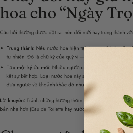
hoa cho “Ngày Trọ
Câu hỏi thường được đặt ra: nên đổi mới hay trung thành vớ
Trung thành:
Nếu nước hoa hiện tại thực sự là bản sắc kh
tự nhiên. Đó là chữ ký của quý vị — điều mà người bạn đờ
Tạo một ký ức mới:
Nhiều người chọn tìm “nước hoa đán
kết sự kết hợp. Loại nước hoa này sẽ trở thành biểu tượn
đưa ngược về khoảnh khắc đó như bánh madeleine của P
Lời khuyên:
Tránh những hương thơm quá nồng và xâm lấn. N
bản nhẹ hơn (Eau de Toilette hay nước xịt thơm).