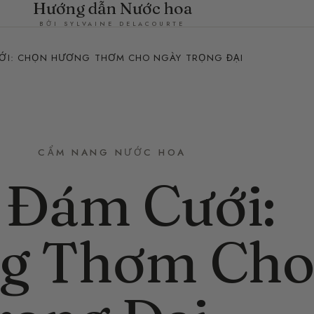
Hướng dẫn Nước hoa
BỞI SYLVAINE DELACOURTE
ỚI: CHỌN HƯƠNG THƠM CHO NGÀY TRỌNG ĐẠI
CẨM NANG NƯỚC HOA
 Đám Cưới:
g Thơm Ch