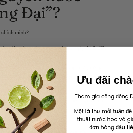
ng Đại”?
i chính mình?
ứu giác của quý vị, mang nó vào ngày đó là điều
i yêu thích ở quý vị.
h dấu sự khởi đầu của cuộc sống mới”, để gắn
g hạnh phúc và mỗi lần ngửi thấy, quý vị sẽ được
Ưu đãi ch
roust.
Tham gia cộng đồng De
ếu cưới vào mùa hè, quý vị có thể chọn phiên
Một lá thư mỗi tuần đ
thuật nước hoa và gi
đơn hàng đầu tiê