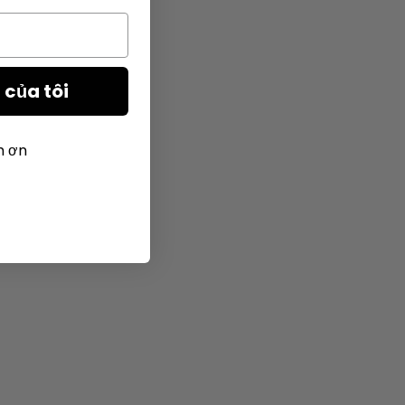
của tôi
m ơn