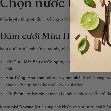
Chọn nước hoa th
Mùa là yếu tố quyết định. Chúng ta không thưởng thức cùng l
Đám cưới Mùa Hè: Tươi Má
Nếu cưới dưới ánh nắng, sự nhẹ nhàng là ưu tiên:
Nốt Tươi Mát:
Eau de Cologne
, nước hoa hương cam quý
chịu.
Hoa Trắng:
Hoa cam
, néroli hay
hoa nhài
là nữ hoàng của
chúng kết hợp hoàn hảo với váy cưới trắng.
Nốt Phấn:
Iris hay violet mang lại nét thanh lịch kiểu cổ đi
Khám phá
Dovana
(xạ hương tinh khiết) cho sự tươi mát hiện