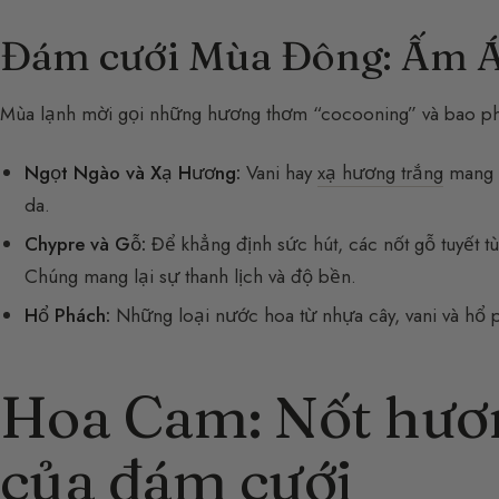
Đám cưới Mùa Đông: Ấm Á
Mùa lạnh mời gọi những hương thơm “cocooning” và bao p
Ngọt Ngào và Xạ Hương:
Vani hay
xạ hương trắng
mang l
da.
Chypre và Gỗ:
Để khẳng định sức hút, các nốt gỗ tuyết 
Chúng mang lại sự thanh lịch và độ bền.
Hổ Phách:
Những loại nước hoa từ nhựa cây, vani và hổ 
Hoa Cam: Nốt hươ
của đám cưới