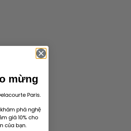
ào mừng
lacourte Paris.
ể khám phá nghệ
ảm giá 10% cho
n của bạn.