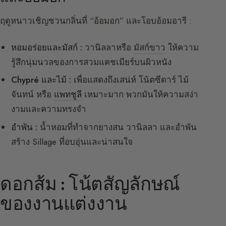
ฤดูหนาวเชิญชวนกลิ่นที่ “อ้อมอก” และโอบอ้อมอารี :
หอมอร่อยและมัสก์ :
วานิลลาหรือ
มัสก์ขาว
ให้ความ
รู้สึกนุ่มนวลของการสวมแคชเมียร์บนผิวหนัง
Chypré และไม้ :
เพื่อแสดงถึงเสน่ห์ โน้ตซีดาร์ ไม้
จันทน์ หรือ
แพทชูลี
เหมาะมาก พวกมันให้ความสง่า
งามและความทรงจำ
อำพัน :
น้ำหอมที่ทำจากยางสน วานิลลา และอำพัน
สร้าง Sillage ที่อบอุ่นและน่าสนใจ
ดอกส้ม : โน้ตสัญลักษณ์
ของงานแต่งงาน