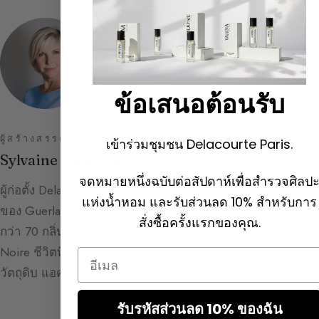
ข้อเสนอต้อนรับ
ผู้สร้างสรรค์คู่มือน้ำหอม
เข้าร่วมชุมชน Delacourte Paris.
Sylvaine Delacourte
จดหมายหนึ่งฉบับต่อสัปดาห์เพื่อสำรวจศิลป
ผู้ก่อตั้ง Delacourte Paris และผู้อำนวยการฝ่ายสร้างสรรค์
แห่งน้ำหอม และรับส่วนลด 10% สำหรับการ
ของ Guerlain เป็นเวลา 15 ปี เธอคือผู้อยู่เบื้องหลังน้ำหอม
สั่งซื้อครั้งแรกของคุณ.
กว่า 70 กลิ่น รวมถึง Cuir Beluga และ La Petite Robe
Noire ชีวิตที่อุทิศให้ศิลปะแห่งน้ำหอม ถ่ายทอดไว้ที่นี่ผ่าน
Email
วัตถุดิบ แอคคอร์ด และเรื่องราวแห่งการรังสรรค์
รับรหัสส่วนลด 10% ของฉัน