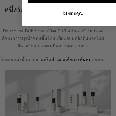
หนึ่งวัตถุดิบ หนึ่งอารมณ์ หนึ่งกลิ่น
ไม่ ขอบคุณ
หอม
Delacourte Paris
รังสรรค์วัตถุดิบอันเป็นเอกลักษณ์ของ
ศิลปะการปรุงน้ำหอมขึ้นใหม่ เพื่อมอบบุคลิกที่แปลกใหม่
มีเอกลักษณ์ และเหนือความคาดหมาย
ค้นพบเหล่าน้ำหอมผ่าน
เซ็ตน้ำหอมเพื่อการค้นพบ
ของเรา