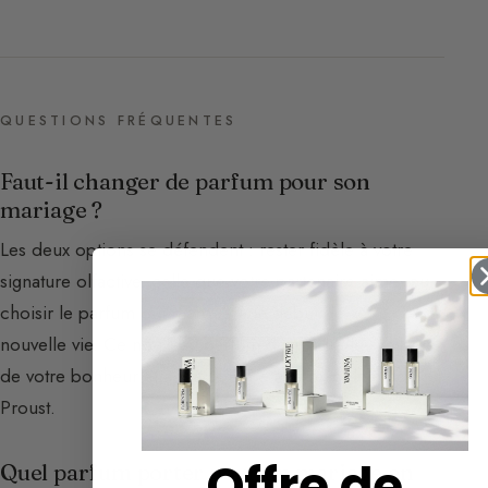
QUESTIONS FRÉQUENTES
Faut-il changer de parfum pour son
mariage ?
Les deux options se défendent : rester fidèle à votre
signature olfactive, celle que votre partenaire aime, ou
choisir le parfum qui marquera le début de votre
nouvelle vie. Ce nouveau parfum deviendra le symbole
de votre bonheur et agira comme une madeleine de
Proust.
Offre de
Quel parfum porter pour un mariage en