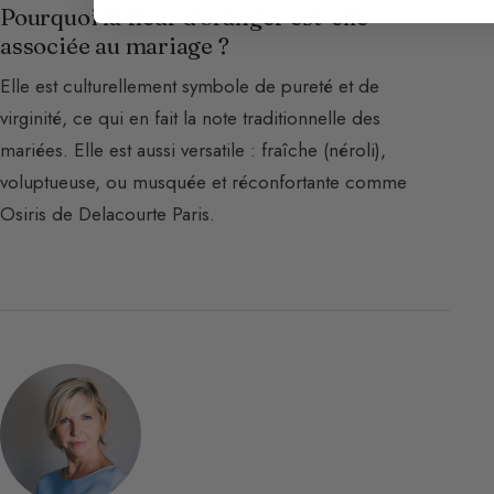
Pourquoi la fleur d'oranger est-elle
associée au mariage ?
Elle est culturellement symbole de pureté et de
virginité, ce qui en fait la note traditionnelle des
mariées. Elle est aussi versatile : fraîche (néroli),
voluptueuse, ou musquée et réconfortante comme
Osiris de Delacourte Paris.