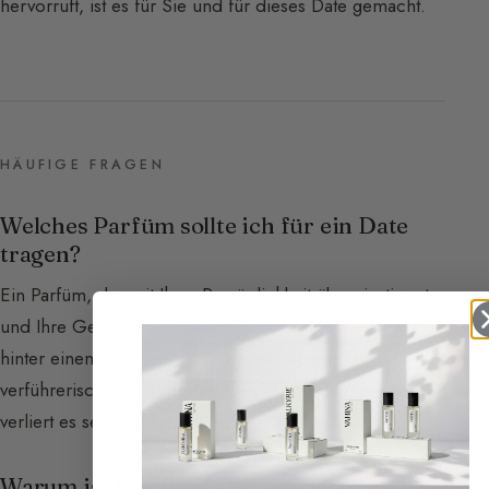
hervorruft, ist es für Sie und für dieses Date gemacht.
HÄUFIGE FRAGEN
Welches Parfüm sollte ich für ein Date
tragen?
Ein Parfüm, das mit Ihrer Persönlichkeit übereinstimmt
und Ihre Geschichte erzählt. Verstecken Sie sich nicht
hinter einem Duft, der nicht zu Ihnen passt: Ein
verführerisches Parfüm darf Sie nicht verbergen, sonst
verliert es seine Anziehungskraft.
Warum ist Parfüm bei einem Date so