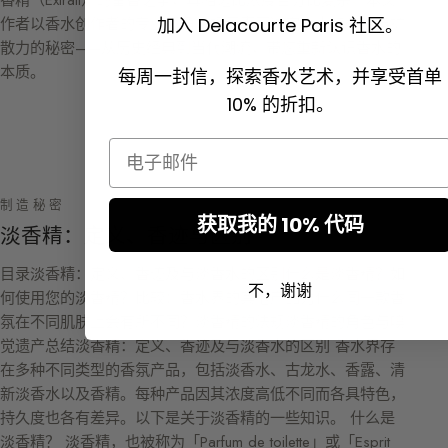
作者以香水创作者的专业视角，揭示真正决定香水持久性与扩
加入 Delacourte Paris 社区。
散力的秘密——从历史经典到当代潮流，带您重新认识香水的
本质。
每周一封信，探索香水艺术，并享受首单
10% 的折扣。
Email
制造秘密
获取我的 10% 代码
淡香精：定义、香迹与区别
目录淡香精：定义、香迹及与淡香水的区别什么是淡香精？如
不，谢谢
何使用您的淡香精？比较：香水界的其他产品为什么同一款香
氛在不同肌肤上会有所不同？淡香精的法规淡香精的角色与嗅
觉遗产总结淡香精：定义、香迹及与淡香水的区别 香水界存
在多种不同类型的香氛产品，包括淡香水、古龙水、香露、清
新淡香水以及香精。每种产品因其浓度高低不同而各具特色，
持久度也各有差异。以下是关于淡香精的一些知识。 什么是
淡香精？ 淡香精，也被称为「Parfum de toilette」或「Esprit