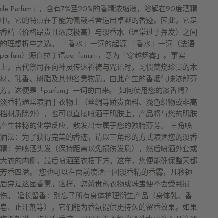
de Parfum」，含有7%至20%的香精浓缩液，溶解在90度酒精
中。它的特点在于能为佩戴者营造出卓越的香迹。因此，它是
香精（价格昂贵且浓度极高）与淡香水（通常过于挥发）之间
的理想折中之选。 「香水」一词的起源 「香水」一词（法语
parfum）源自拉丁语per fumum，意为「穿越烟雾」。事实
上，古代祭司在向神灵传达祈祷与咒语时，习惯焚烧珍贵的木
材、乳香、树脂及其他名贵物质。由此产生的香烟气味浓郁芬
芳，这便是「parfum」一词的由来。 如何使用您的淡香精？
淡香精通常喷洒于衣物上（丝绸等娇贵面料、浅色织物或非高
档材质除外），也可以直接喷洒于肌肤上。产品将与您的肌肤
产生神秘的化学反应，散发出专属于您的独特芬芳。 三角喷
洒法：为了获得完美的香迹，请以三角形的方式喷洒您的淡香
精：先喷洒头发（保持距离以免损伤发质），然后喷洒外套或
大衣的内侧，最后喷洒至衣摆下方。这样，您便能确保整天都
芳香四溢。 您也可以在面前喷洒一团淡香精的香雾，几秒钟
后穿过这团香雾。这样，您娇贵的衣物或珠宝便不会受到损
伤。 延长留香：别忘了所有身体护理衍生产品（身体乳、香
皂、止汗剂等），它们能为香氛提供更持久的留香效果。如果