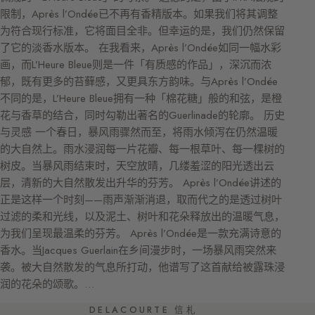
限制，Après l’Ondée已不再有香精版本。如果我们将其调整
为符合现行标准，它将面目全非。但幸运的是，我们仍然保留
了它的淡香水版本。 在我看来，Après l’Ondée如同一幅水彩
画，而L’Heure Bleue则是一件「有质感的作品」，深沉而浓
郁，既有更多的苔藓感，又更具东方韵味。与Après l’Ondée
不同的是，L’Heure Bleue拥有一种「棉花糖」般的和弦，是橙
花与香草的结合，同时勾勒出著名的Guerlinade的轮廓。 历史
与灵感 一个春日，暴风雨骤然而至，将雨水倾泻在仍然温暖
的大自然上。雨水浸润每一片花瓣、每一根草叶、每一棵树的
树皮。当暴风雨结束时，天空放晴，几缕羞涩的阳光透出云
层，清新的大自然散发出升华的芬芳。 Après l’Ondée讲述的
正是这样一个时刻——雨声渐渐消退，取而代之的是透过树叶
过滤的柔和光线，以及泥土、树叶和花朵释放出的温暖气息，
为我们呈现最温柔的芬芳。 Après l’Ondée是一款充满诗意的
香水。当Jacques Guerlain在乡间漫步时，一场暴风雨突然来
袭。被大自然散发的气息所打动，他谱写了这首献给被露珠浸
润的花朵的颂歌。…
DELACOURTE 信札