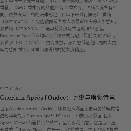
您希望进一步提升香迹，可以在洗衣机的漂洗水中滴入几滴淡
香精。 比较：香水界的其他产品 在香水界，酒精浓度各有不
同。虽然没有严格的法律规定，但以下是通行惯例： 香精
（20%至40%）：仅能被佩戴者本人及最近距离的人所感知。
淡香精（7%至30%）：兼具持久度与香迹的理想之选。
Delacourte Paris香水均以淡香精形式调配（最低浓度15%）。
淡香水（6%至20%）：更为外放，身处您香迹范围内的人更
容易感知到它；通常比淡香精的持久度稍逊。…
娇兰的遗产
Guerlain Après l’Ondée：历史与嗅觉诗意
目录Guerlain Après l’Ondée：印象派水彩画历史与灵感嗅觉描
述传承与瓶身Guerlain Après l’Ondée：印象派水彩画 我对
Après l’Ondée有着特别的感情，因为对我而言，它是我一直
佩戴的「L’Heure Bleue」的母亲。 遗憾的是，由于IFRA法规的