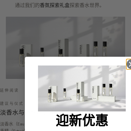
通过我们的
香氛探索礼盒
探索香水世界。
在 INSTAGRAM 上关注我们
延伸阅读
建议与仪式
淡香水与香水精：哪种留香更持久？
迎新优惠
淡香水（Eau de Toilette）、香水精（Eau de Parfum）与浓缩
香精（Extrait）的留香之争，真相远比浓度百分比复杂。本文