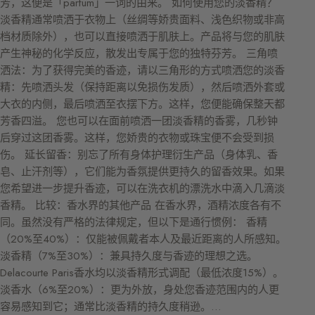
芳，这便是「parfum」一词的由来。 如何使用您的淡香精？
淡香精通常喷洒于衣物上（丝绸等娇贵面料、浅色织物或非高
档材质除外），也可以直接喷洒于肌肤上。产品将与您的肌肤
产生神秘的化学反应，散发出专属于您的独特芬芳。 三角喷
洒法：为了获得完美的香迹，请以三角形的方式喷洒您的淡香
精：先喷洒头发（保持距离以免损伤发质），然后喷洒外套或
大衣的内侧，最后喷洒至衣摆下方。这样，您便能确保整天都
芳香四溢。 您也可以在面前喷洒一团淡香精的香雾，几秒钟
后穿过这团香雾。这样，您娇贵的衣物或珠宝便不会受到损
伤。 延长留香：别忘了所有身体护理衍生产品（身体乳、香
皂、止汗剂等），它们能为香氛提供更持久的留香效果。如果
您希望进一步提升香迹，可以在洗衣机的漂洗水中滴入几滴淡
香精。 比较：香水界的其他产品 在香水界，酒精浓度各有不
同。虽然没有严格的法律规定，但以下是通行惯例： 香精
（20%至40%）：仅能被佩戴者本人及最近距离的人所感知。
淡香精（7%至30%）：兼具持久度与香迹的理想之选。
Delacourte Paris香水均以淡香精形式调配（最低浓度15%）。
淡香水（6%至20%）：更为外放，身处您香迹范围内的人更
容易感知到它；通常比淡香精的持久度稍逊。…