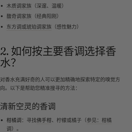
木质调家族
（深邃、温暖）
馥奇调家族
（经典阳刚）
东方调或琥珀调家族
（感性魅力）
2. 如何按主要香调选择香
水？
对香水充满好奇的人可以更加精确地探索特定的嗅觉方
向。以下是帮助您精准搜寻的方法：
清新空灵的香调
柑橘调
：寻找
佛手柑
、柠檬或橘子（
参见：柑橘
调
）。