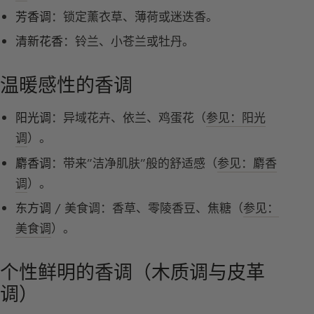
芳香调
：锁定薰衣草、薄荷或迷迭香。
清新花香
：铃兰、小苍兰或牡丹。
温暖感性的香调
阳光调
：异域花卉、依兰、鸡蛋花（
参见：阳光
调
）。
麝香调
：带来”洁净肌肤”般的舒适感（
参见：麝香
调
）。
东方调
/ 美食调：香草、零陵香豆、焦糖（
参见：
美食调
）。
个性鲜明的香调（木质调与皮革
调）