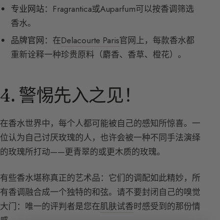
专业网站
：Fragrantica或Auparfum可以按香调筛选
香水。
品牌官网
：在
Delacourte Paris
官网上，每款香水都
重新诠释一种珍贵原料（麝香、香草、橙花）。
4. 警惕先入之见！
在香水世界中，每个人都可能被自己的感知所惊喜。一
位认为自己讨厌玫瑰的人，也许会被一种不同手法演绎
的玫瑰所打动——更青翠的或更木质的玫瑰。
有些香水堪称真正的艺术品：它们的调配如此精妙，所
有香调融合成一个独特的和弦。请不要封闭自己的嗅觉
大门：唯一的评判者是您在
肌肤试香
时感受到的那份情