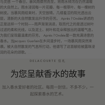
与灵感 一个春日，暴风雨骤然而至，将雨水倾泻在仍然温暖
的大自然上。雨水浸润每一片花瓣、每一根草叶、每一棵树的
树皮。当暴风雨结束时，天空放晴，几缕羞涩的阳光透出云
层，清新的大自然散发出升华的芬芳。 Après l’Ondée讲述的
正是这样一个时刻——雨声渐渐消退，取而代之的是透过树叶
过滤的柔和光线，以及泥土、树叶和花朵释放出的温暖气息，
为我们呈现最温柔的芬芳。 Après l’Ondée是一款充满诗意的
香水。当Jacques Guerlain在乡间漫步时，一场暴风雨突然来
袭。被大自然散发的气息所打动，他谱写了这首献给被露珠浸
润的花朵的颂歌。…
DELACOURTE 信札
为您呈献香水的故事
加入香水爱好者的社区。每周一封信，不多不少，一
起探索香水的艺术。