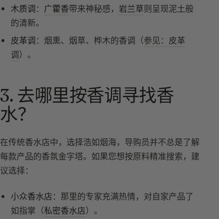
木质调
：
广藿香
带来神秘感，
岩兰草
则呈现泥土般
的清新。
皮革调
：烟熏、烟草、桦木的香调（
参见：皮革
调
）。
3. 去哪里按香调寻找香
水？
在传统香水店中，选择浩如烟海，导购员并不总是了解
每款产品的香氛金字塔。如果您想按原料精准搜索，建
议选择：
小众香水店
：那里的专家充满热情，对自家产品了
如指掌（
私密香水店
）。