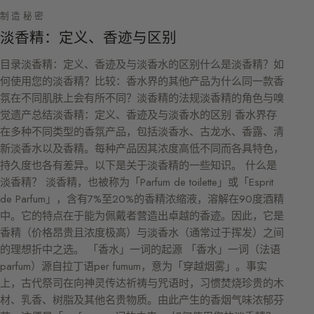
制造秘密
淡香精：定义、香迹与区别
目录淡香精：定义、香迹及与淡香水的区别什么是淡香精？如
何使用您的淡香精？比较：香水界的其他产品为什么同一款香
氛在不同肌肤上会有所不同？淡香精的法规淡香精的角色与嗅
觉遗产总结淡香精：定义、香迹及与淡香水的区别 香水界存
在多种不同类型的香氛产品，包括淡香水、古龙水、香露、清
新淡香水以及香精。每种产品因其浓度高低不同而各具特色，
持久度也各有差异。以下是关于淡香精的一些知识。 什么是
淡香精？ 淡香精，也被称为「Parfum de toilette」或「Esprit
de Parfum」，含有7%至20%的香精浓缩液，溶解在90度酒精
中。它的特点在于能为佩戴者营造出卓越的香迹。因此，它是
香精（价格昂贵且浓度极高）与淡香水（通常过于挥发）之间
的理想折中之选。 「香水」一词的起源 「香水」一词（法语
parfum）源自拉丁语per fumum，意为「穿越烟雾」。事实
上，古代祭司在向神灵传达祈祷与咒语时，习惯焚烧珍贵的木
材、乳香、树脂及其他名贵物质。由此产生的香烟气味浓郁芬