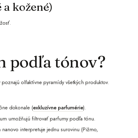
 a kožené)
žosť.
.
m podľa tónov?
y poznajú olfaktívne pyramídy všetkých produktov.
vône dokonale (
exkluzívne parfumérie
).
fum umožňujú filtrovať parfumy podľa tónu.
nanovo interpretuje jednu surovinu (Pižmo,