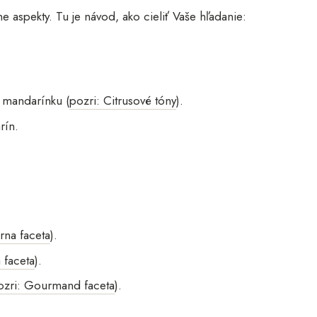
 aspekty. Tu je návod, ako cieliť Vaše hľadanie:
o mandarínku (
pozri: Citrusové tóny
).
rín.
rna faceta
).
 faceta
).
ozri: Gourmand faceta
).