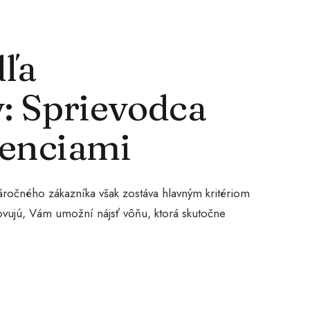
ľa
: Sprievodca
ienciami
áročného zákazníka však zostáva hlavným kritériom
slovujú, Vám umožní nájsť vôňu, ktorá skutočne