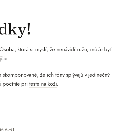
udky!
soba, ktorá si myslí, že nenávidí ružu, môže byť
šie.
e skomponované, že ich tóny splývajú v jedinečný
 pocítite pri
teste na koži
.
UMAMI