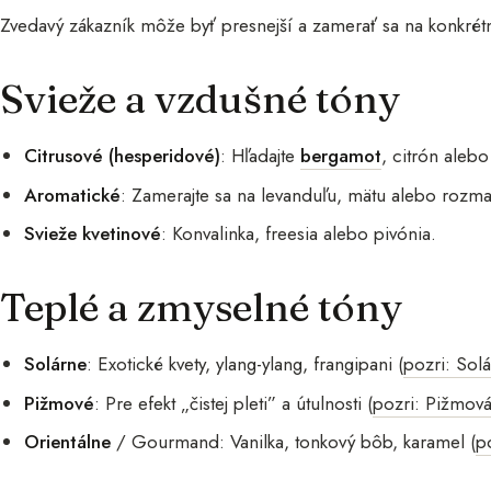
Zvedavý zákazník môže byť presnejší a zamerať sa na konkrétne
Svieže a vzdušné tóny
Citrusové (hesperidové)
: Hľadajte
bergamot
, citrón aleb
Aromatické
: Zamerajte sa na levanduľu, mätu alebo rozma
Svieže kvetinové
: Konvalinka, freesia alebo pivónia.
Teplé a zmyselné tóny
Solárne
: Exotické kvety, ylang-ylang, frangipani (
pozri: Solá
Pižmové
: Pre efekt „čistej pleti” a útulnosti (
pozri: Pižmová
Orientálne
/ Gourmand: Vanilka, tonkový bôb, karamel (
p