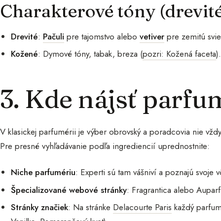
Charakterové tóny (drevité
Drevité
:
Pačuli
pre tajomstvo alebo
vetiver
pre zemitú svie
Kožené
: Dymové tóny, tabak, breza (
pozri: Kožená faceta
)
3. Kde nájsť parfu
V klasickej parfumérii je výber obrovský a poradcovia nie vžd
Pre presné vyhľadávanie podľa ingrediencií uprednostnite:
Niche parfumériu
: Experti sú tam vášniví a poznajú svoje 
Špecializované webové stránky
: Fragrantica alebo Aupar
Stránky značiek
: Na stránke
Delacourte Paris
každý parfum 