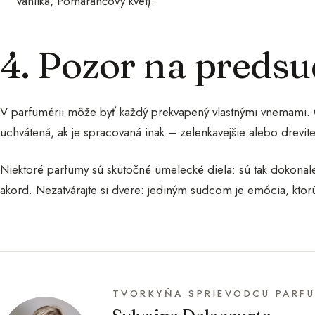
Vanilka, Pomarančový kvet).
4. Pozor na preds
V parfumérii môže byť každý prekvapený vlastnými vnemami. O
uchvátená, ak je spracovaná inak – zelenkavejšie alebo drevitej
Niektoré parfumy sú skutočné umelecké diela: sú tak dokonal
akord. Nezatvárajte si dvere: jediným sudcom je emócia, ktorú
TVORKYŇA SPRIEVODCU PARF