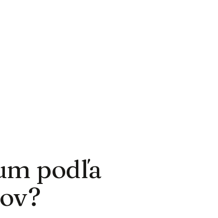
fum podľa
ov?