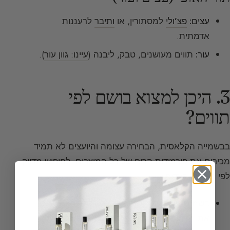
עצים:
פצ’ולי
למסתורין, או
ותיבר
לרעננות
אדמתית.
עור:
תווים מעושנים, טבק, ליבנה (
עיינו: גוון עור
).
3. היכן למצוא בושם לפי
תווים?
בבשמייה הקלאסית, הבחירה עצומה והיועצים לא תמיד
מכירים את פירמידות הריח של כל המוצרים. לחיפוש מדויק
לפי מרכיב, העדיפו:
בשמים נישתיים:
המומחים שם נלהבים ומכירים
את הניחוחות שלהם לפרטי פרטים (
בשמיות