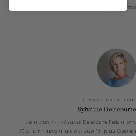
ב
בדיקה על עור
.
יוצרת מדריך הבשמים
Sylvaine Delacourte
מייסדת Delacourte Paris והמנהלת הקריאטיבית של
Guerlain במשך 15 שנה, היא עומדת מאחורי יותר מ-70