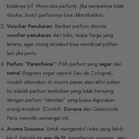
kotaknya (
cf. Mencoba parfum
). Jika sampelnya tidak
disukai, botol parfumnya bisa dikembalikan.
Voucher Penukaran:
Berikan parfum disertai
voucher penukaran
dari toko, tanpa harga yang
tertera, agar orang tersebut bisa membuat pilihan
lain jika perlu.
Parfum “Parenthèse”:
Pilih parfum yang
segar
dan
netral
(
fragrans segar seperti Eau de Cologne
),
mudah dikenakan di musim panas atau akhir pekan.
Ini adalah parfum tambahan yang tidak bersaing
dengan parfum “identitas” yang biasa digunakan
orang tersebut. (Contoh:
Dovana
dari Delacourte
Paris memiliki semangat ini).
Aroma Suasana:
Untuk mengambil risiko yang lebih
kecil, beralih ke
eau de lit
, pengharum ruangan, atau