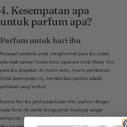
4. Kesempatan apa
untuk parfum apa?
Parfum untuk hari ibu
Perayaan pertama untuk menghormati para ibu sudah
ada sejak zaman Yunani kuno (upacara untuk Rhea). Kini
para ibu dirayakan di musim semi, musim pembaruan.
Untuk kesempatan ini, memberikan parfum adalah
perhatian yang lembut.
Karena hari ibu jatuh pada bulan Mei, parfum dengan
nada floral (di sekitar bunga jeruk misalnya) sangat
sempurna, seperti
Osiris
, nektar bunga jeruk yang lezat
dan memesona.