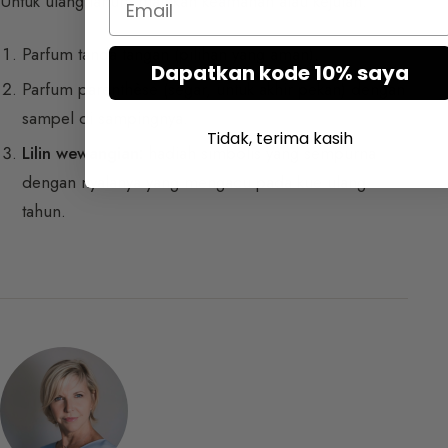
Untuk ulang tahun, mainkan keamanan atau kejutan:
Parfum tanda tangan (pilihan yang aman).
Dapatkan kode 10% saya
Parfum parenthèse (segar, untuk akhir pekan) dengan
sampel di sampingnya.
Tidak, terima kasih
Lilin wewangian:
hadiah simbolis yang sempurna
dengan nyalanya yang mengacu pada kue ulang
tahun.