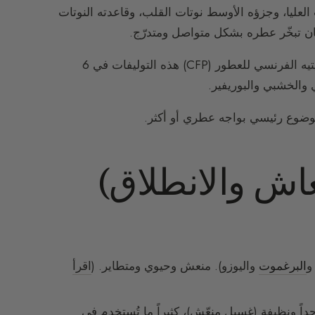
ت العليا، وجزؤه الأوسط نوتات القلب، وقاعدته النوتات
ضمان تبخّر عطره بشكل متواصل ومتدرّج.
(موضوعه الرئيسي). يُصنّف الكوميتيه الفرنسي للعطور (CFP) هذه التوليفات في 6
 والخشبي والبوريفير.
 موضوع رئيسي بواجه عطري أو أكثر.
تعاش والانطلاق)
و
البرغموت
واليوزو). منعش وحيوي ومتطاير. (
اقرأ
اً ونظيفة (غسيل منعّش)، كثيراً ما تُستخدم في