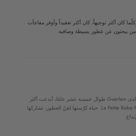
كلّما كان أكثر توجيهاً، كان أكثر تعقيداً وأوفر مفاجآت
ر من يبحثون عن عطور بسيطة وصافية.
مؤسِّسة Delacourte Paris ومديرة الإبداع لدى Guerlain طوال خمسة عشر عامًا، أبدعت أكثر
من 70 عطرًا من بينها Cuir Beluga وLa Petite Robe Noire. حياة كرّستها لفنّ العطور، تشاركها
بداع.