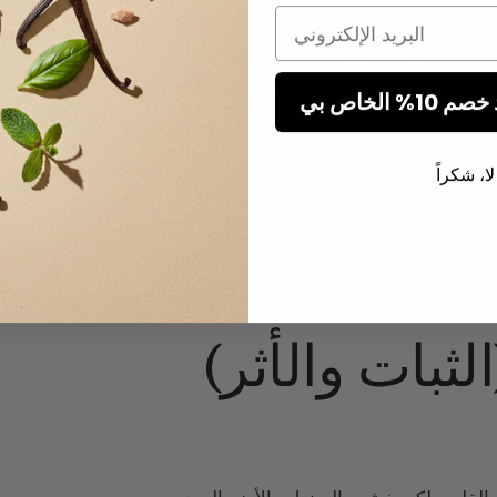
ة). الزهور الخضراء تعمل في النوتة العليا، أما
Email
اقرأ المقال الكامل
)
ياري) ونوتات ساليسيلية بمذاق الرمل الدافئ. (
اقرأ
الخاص بي
ستوائية (جوز هند ومانغو). يُضفي طابعاً مرحاً أو
لا، شكراً
تة العليا، أما الحارة (القرفة والزعفران) فتعمل
لثبات والأثر)