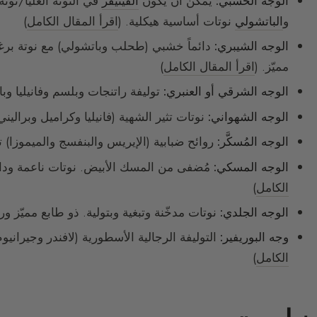
الوجه الخشبي:
يمكن أن يكون
الفيتيفر
في النوتة العليا/نوت
و
الباتشولي
نوتات أساسية هيكلية. (
اقرأ المقال الكامل
)
الوجه الشيبري:
دائماً خشبي (طحلب وباتشولي) مع نوتة برغم
مميّز. (
اقرأ المقال الكامل
)
الوجه الشرقي أو العنبري:
توليفة راتنجات وبلسم وفانيليا وبا
الوجه الشهواني:
نوتات تثير الشهية (فانيليا وكراميل وبراليني)
الوجه المُسكَّر:
روائح ضبابية (الإيريس والبنفسج والميموزا)
الوجه المسكي:
مُضفى من المسك الأبيض. نوتات ناعمة ودافئة 
الكامل
)
الوجه الجلدي:
نوتات مدخّنة وتبغية وبتولية. ذو طابع مميّز و
وجه البوريفير:
التوليفة الرجالية الأسطورية (لافندر وجيرانيو
الكامل
)