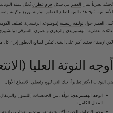
يُجسَّد بصرياً بنيان
العطر
في شكل
هرم عطري
تُمثّل قمته النوتا
الأساسية. تُتيح هذه البنية لصانع العطور موازنة توزيع تركيبته و
يُبنى العطر حول
توليفة رئيسية
عائلات عطرية: الهسبيريدي والزهري والعنبري (الشرقي) والشيبري
لكن لإضفاء تعقيد أكبر على البنية، يُمكن لصانع العطور إثراء كل
أوجه النوتة العليا (الان
هي النوتات الأكثر تطايراً، تلك التي تُبهج وتُعطي الانطباع الأول.
الوجه الهسبيريدي:
مؤلَّف من الحمضيات (الليمون والبرتقال 
المقال الكامل
)
وجه الانتعاش الجديد:
أكثر «تقنية»، يستحضر نوتات طازجة جد