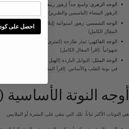
الوجه الزهري:
واسع جداً (زهور ربيعية وبيضاء ومُسكَّرة ومتبّل
الزهور البيضاء (الياسمين والطبريز) فتعمل في نوتة القلب. (
الوجه الشمسي:
زهور استوائية (إيلانج إيلانج وفرانجيباني وت
احصل على كود خصم 10% 
المقال الكامل
)
الوجه الفاكهي:
ثمار طازجة (كمثرى وتفاح) أو حمراء (كرز) أو ا
شهوانياً. (
اقرأ المقال الكامل
)
الوجه المتبّل:
التوابل الباردة (الهيل والزنجبيل) تعمل في النو
في نوتة القلب والأساس. (
اقرأ المقال الكامل
)
أوجه النوتة الأساسية (ا
هي النوتات الأكثر ثباتاً، تلك التي تبقى على البشرة أو الملابس.