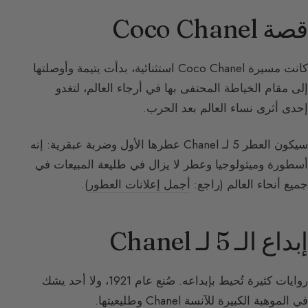
قصة Coco Chanel
كانت مسيرة Coco Chanel استثنائية، بدأت يتيمة وأوصلتها
إلى مقام الخياطة المحتفى بها في أرجاء العالم، لتغدو
إحدى أثرى نساء العالم بعد الحرب.
سيكون العطر 5 لـ Chanel عطرها الأول وضربة عبقرية: إنه
أسطورة وميثولوجيا وعطر لا يزال في طليعة المبيعات في
جميع أنحاء العالم (راجع:
أجمل إعلانات العطور
).
إبداع الـ 5 لـ Chanel
روايات كثيرة تُحيط بإبداعه. صُنع عام 1921، ولا أحد يشك
في الموهبة الكبيرة للآنسة Chanel وطليعيتها.