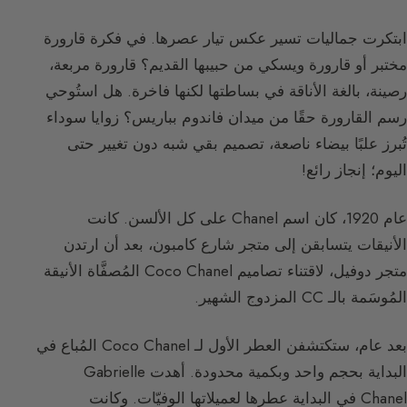
ابتكرت جماليات تسير عكس تيار عصرها. في فكرة قارورة
مختبر أو قارورة ويسكي من حبيبها القديم؟ قارورة مربعة،
رصينة، بالغة الأناقة في بساطتها لكنها فاخرة. هل استُوحي
رسم القارورة حقًا من ميدان فاندوم بباريس؟ زوايا سوداء
تُبرز علبًا بيضاء ناصعة، تصميم بقي شبه دون تغيير حتى
اليوم؛ إنجاز رائع!
عام 1920، كان اسم Chanel على كل الألسن. كانت
الأنيقات يتسابقن إلى متجر شارع كامبون، بعد أن ارتدن
متجر دوفيل، لاقتناء تصاميم Coco Chanel المُصفَّاة الأنيقة
المُوسَمة بالـ CC المزدوج الشهير.
بعد عام، ستكتشفن العطر الأول لـ Coco Chanel المُباع في
البداية بحجم واحد وبكمية محدودة. أهدت Gabrielle
Chanel في البداية عطرها لعميلاتها الوفيّات. وكانت