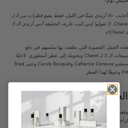
قميص نوم؟
أجابت:
«لا أرتدي شيئًا في الليل، فقط بضع قطرات من 5 لـ
Chanel. لا تقولوا إنني كنت عارية، الحقيقة أنني أرتدي الـ 5
لـ Chanel!»
هذه الجمل القصيرة التي نطقت بها ستُسهم في دفع
مبيعات الـ 5 لـ Chanel وتحويله إلى عطر أسطوري. لاحقًا
ستغدو Catherine Deneuve وCarole Bouquet وحتى Brad
Pitt وجوهًا لهذا العطر.
العطر: ثورة الألدهيدات
وقعت Coco Chanel في أسر هذا العطر لأنه كان زهريًا
(راجع:
العائلة الزهرية
) لكن لا وجود للثقل في أزهاره، بعيدًا