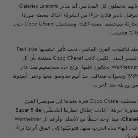
لأنهم يتحملون كل المخاطر، أما مدير Galeries Lafayette
تيوفيل بادير فكان جزءًا من الشركة آنذاك بصفته موردًا
تجاريًا، سيحتفظ بنسبة 20%، وستحصل Coco Chanel على
10% فحسب.
منذ ثلاثينيات القرن الماضي، تحت تأثير عشيقها Paul Iribe
المدير الفني الكبير، كانت Coco Chanel مقتنعة بأن آل
Wertheimer يحتالون عليها. نزاع حاد سيجمعهم منذ عام
1939 وسنوات متعاقبة. بيد أنهم تفاوضوا معها وحتى أنقذوها
من ورطة بعد الحرب.
استغلت Coco Chanel فترة منفاها في سويسرا لشنّ
مناورة جريئة: أعادت إطلاق عطرها المُحسَّن:
Super 5 de
Chanel
، مما أوجد خلطًا مع الأصلي وأرغم آل Wertheimer
على إنهاء هذه الحرب معها، فتوصّلوا إلى اتفاق أثراها ثراءً
فاحشًا.