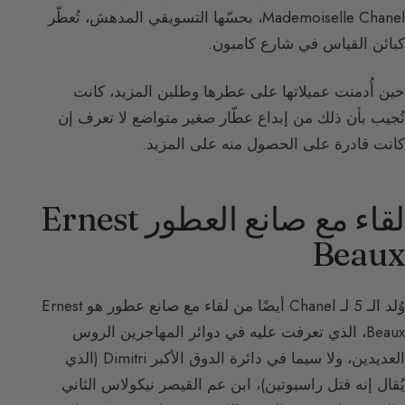
Mademoiselle Chanel، بحسّها التسويقي المدهش، تُعطّر
كبائن القياس في شارع كامبون.
حين أُدمنت عميلاتها على عطرها وطلبن المزيد، كانت
تُجيب بأن ذلك من إبداع عطّار صغير متواضع لا تعرف إن
كانت قادرة على الحصول منه على المزيد.
لقاء مع صانع العطور Ernest
Beaux
وُلد الـ 5 لـ Chanel أيضًا من لقاء مع صانع عطور هو Ernest
Beaux، الذي تعرفت عليه في دوائر المهاجرين الروس
العديدين، ولا سيما في دائرة الدوق الأكبر Dimitri (الذي
يُقال إنه قتل راسبوتين)، ابن عم القيصر نيكولاس الثاني