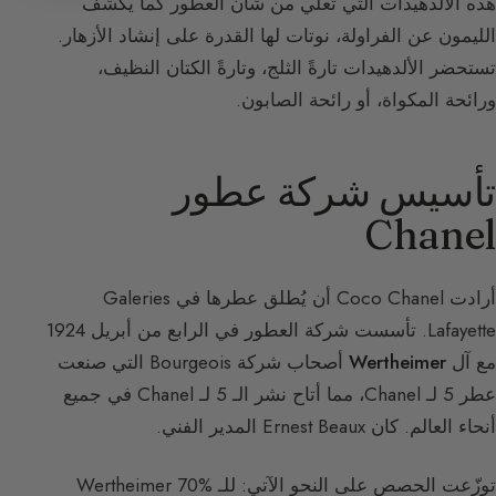
هذه الألدهيدات التي تُعلي من شأن العطور كما يكشف
الليمون عن الفراولة، نوتات لها القدرة على إنشاد الأزهار.
تستحضر الألدهيدات تارةً الثلج، وتارةً الكتان النظيف،
ورائحة المكواة، أو رائحة الصابون.
تأسيس شركة عطور
Chanel
أرادت Coco Chanel أن يُطلق عطرها في Galeries
Lafayette. تأسست شركة العطور في الرابع من أبريل 1924
مع آل
Wertheimer
أصحاب شركة Bourgeois التي صنعت
عطر 5 لـ Chanel، مما أتاح نشر الـ 5 لـ Chanel في جميع
أنحاء العالم. كان Ernest Beaux المدير الفني.
توزّعت الحصص على النحو الآتي: للـ Wertheimer 70%