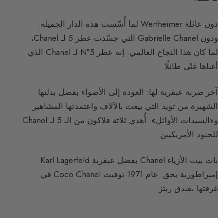
دون عائلة Wertheimer لما أُسّست هذه الدار الجميلة.
ودون Gabrielle Chanel التي جسّدت عطر 5 لـ Chanel،
لما كان هذا النجاح العالمي. إنه عطر N°5 لـ Chanel الذي
أغناها غنًى طائلًا.
آخر ضربة عبقرية لها: العودة إلى الأضواء بفضل بدلتها
الشهيرة من تويد التي بيعت بالآلاف واعتمدتها المشاهير
و«السيدات الأوائل». أُهدي ثلاثة فلاكون من الـ 5 لـ Chanel
للجنود الأمريكيين.
بات بيت الأزياء Chanel بفضل عبقرية Karl Lagerfeld
إمبراطورية بحق. عام 1971 توفيت Coco Chanel في
غرفتها بفندق ريتز.