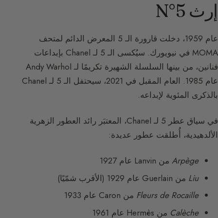
إرث N°5
عام 1959، دخلت قارورة الـ 5 المعرض الدائم لمتحف
MOMA في نيويورك. سيُكسى الـ 5 لـ Chanel بإبداعات
فنانين، من بينها السلسلة الشهيرة تكريمًا لـ Andy Warhol
عام 1985. العام المقبل في 2021، سيحتفل الـ 5 لـ Chanel
بالذكرى المئوية لإبداعه.
في سياق عطر 5 لـ Chanel، المعتبَر رائد العطور الزهرية
الألدهيدية، أُطلقت عطور عديدة:
Arpège
من Lanvin عام 1927
Liu
من Guerlain عام 1929 (الأقرب شمّيًا)
Fleurs de Rocaille
من Caron عام 1933
Calèche
من Hermès عام 1961