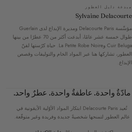
مبدعة دليل العطور
Sylvaine Delacourte
مؤسِّسة Delacourte Paris ومديرة الإبداع لدى Guerlain
طوال خمسة عشر عامًا، أبدعت أكثر من 70 عطرًا من بينها
Cuir Beluga وLa Petite Robe Noire. حياة كرّستها لفنّ
العطور، تشاركها هنا عبر المواد الخام والتوليفات وقصص
الإبداع.
مادّةٌ واحدة. عاطفةٌ واحدة. عطرٌ واحد.
تُعيد
Delacourte Paris
ابتكار المواد الأوّلية الأيقونية في
عالم العطور لتمنحها شخصيةً جديدة وفريدة وغير متوقّعة.