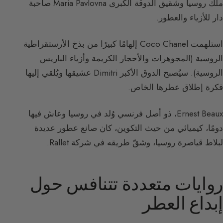
ملك روسيا وشقيق الدوقة الكبرى Maria Pavlovna صاحبة
دار للأزياء والعطور.
استلهمت Coco Chanel إلهامًا كبيرًا من بذخ الأرستقراطية
الروسية (المجوهرات والأحجار الكريمة وأزياء الباريس
الروسية). سيُصبح الدوق الأكبر Dimitri عشيقها ويُلقي إليها
فكرة إطلاق عطرها الخاص.
Ernest Beaux، ذو أصل فرنسي وُلد في روسيا وعاش فيها
دومًا، كيميائي من حيث التكوين، كان صانع عطور عديدة
لبلاط قياصرة روسيا، وشقّ طريقه في شركة Rallet.
روايات متعددة تتنافس حول
إبداع العطر