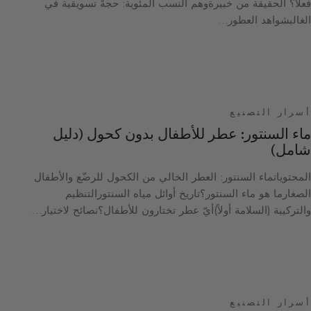
فعلاً؟ الحقيقة من خبيرةوهم النسب المئوية: حجةٌ تسويقية في
الغالبشواهد العطور…
أسرار التصنيع
ماء السنتور: عطر للأطفال بدون كحول (دليل
شامل)
المحتوياتماء السنتور: العطر الخالي من الكحول للرضّع والأطفال
الصغارما هو ماء السنتور؟تاريخ أوائل مياه السنتورالتنظيم
والتركيبة (السلامة أولاً)أيّ عطر تختارون للأطفال؟نصائح لاختيار…
أسرار التصنيع