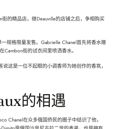
n街的精品店，继Deauville的店铺之后，争相购买
格限量发售。Gabrielle Chanel首先将香水赠
意识，在Cambon街的试衣间里喷洒香水。
答说这是一位不起眼的小调香师为她创作的香氛，
eaux的相遇
。Coco Chanel在众多俄国侨民的圈子中结识了他，
Dimitri是俄国沙皇尼古拉二世的表弟，也是拥有