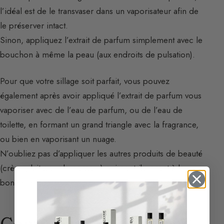
l’idéal est de le transvaser dans un vaporisateur afin de
le préserver intact.
Sinon, appliquez l’extrait de parfum simplement avec le
bouchon à même la peau (aux endroits de pulsation).
Pour que votre sillage soit parfait, vous pouvez
également après avoir appliqué l’extrait de parfum vous
vaporiser avec de l’eau de parfum, ou de l’eau de
toilette, en formant un grand triangle avec la fragrance,
ou bien en vaporisant un nuage.
N’oubliez pas d’appliquer les autres produits de beauté
(crème, lait pour le corps…) qui contribueront à la
bonne tenue.
Comparaison : L’extrait