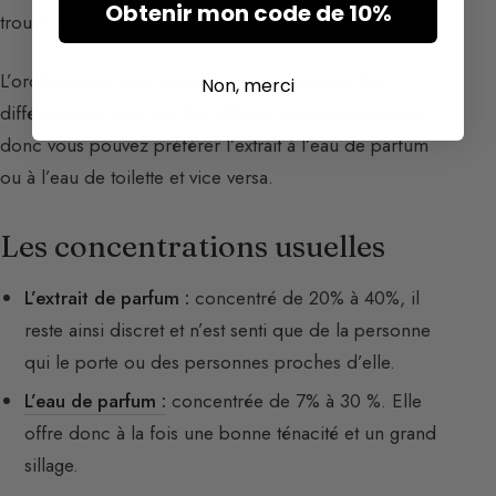
Obtenir mon code de 10%
trouver dans toutes les concentrations.
L’orchestration des matières premières peut être
Non, merci
différente en fonction des différentes concentrations,
donc vous pouvez préférer l’extrait à l’eau de parfum
ou à l’eau de toilette et vice versa.
Les concentrations usuelles
L’extrait de parfum :
concentré de 20% à 40%, il
reste ainsi discret et n’est senti que de la personne
qui le porte ou des personnes proches d’elle.
L’eau de parfum :
concentrée de 7% à 30 %. Elle
offre donc à la fois une bonne ténacité et un grand
sillage.