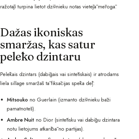
ražotāji turpina lietot dzīvnieku notas vietējā mērogā.
Dažas ikoniskas
smaržas, kas satur
pelēko dzintaru
Pelēkais dzintars (dabīgais vai sintētiskais) ir atrodams
liela sillage smaržās tā fiksācijas spēka dēļ:
Mitsouko
no Guerlain (izmanto dzīvnieku bāzi
pamatnotēs).
Ambre Nuit
no Dior (sintētisku vai dabīgu dzintara
notu lietojums atkarībā no partijas).