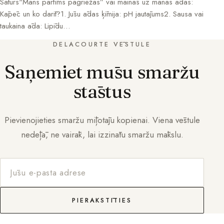
Saturs“Mans parfīms pagriežas” vai mainās uz manas ādas:
Kāpēc un ko darīt?1. Jūsu ādas ķīmija: pH jautājums2. Sausa vai
taukaina āda: Lipīdu…
DELACOURTE VĒSTULE
Saņemiet mūsu smaržu
stāstus
Pievienojieties smaržu mīļotāju kopienai. Viena vēstule
nedēļā, ne vairāk, lai izzinātu smaržu mākslu.
PIERAKSTĪTIES