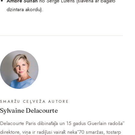
Ambre Sultan
no Serge Lutens (slavena ar bagāto
dzintara akordu).
SMARŽU CEĻVEŽA AUTORE
Sylvaine Delacourte
Delacourte Paris dibinātāja un 15 gadus Guerlain radošā
direktore, viņa ir radījusi vairāk nekā 70 smaržas, tostarp