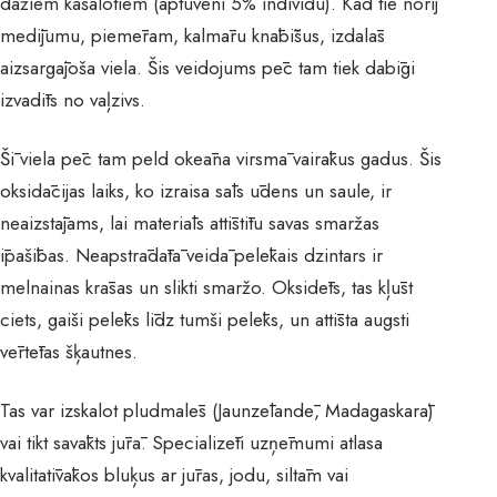
dažiem kašalotiem (aptuveni 5% indivīdu). Kad tie norij
medījumu, piemēram, kalmāru knābīšus, izdalās
aizsargājoša viela. Šis veidojums pēc tam tiek dabīgi
izvadīts no vaļzivs.
Šī viela pēc tam peld okeāna virsmā vairākus gadus. Šis
oksidācijas laiks, ko izraisa sāls ūdens un saule, ir
neaizstājams, lai materiāls attīstītu savas smaržas
īpašības. Neapstrādātā veidā pelēkais dzintars ir
melnainas krāsas un slikti smaržo. Oksidēts, tas kļūst
ciets, gaiši pelēks līdz tumši pelēks, un attīsta augsti
vērtētas šķautnes.
Tas var izskalot pludmalēs (Jaunzēlandē, Madagaskarā)
vai tikt savākts jūrā. Specializēti uzņēmumi atlasa
kvalitatīvākos bluķus ar jūras, jodu, siltām vai