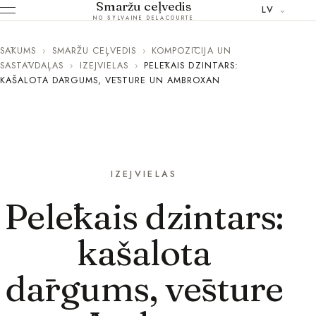
Smaržu ceļvedis
LV
NO SYLVAINE DELACOURTE
SĀKUMS
›
SMARŽU CEĻVEDIS
›
KOMPOZĪCIJA UN
SASTĀVDAĻAS
›
IZEJVIELAS
›
PELĒKAIS DZINTARS:
KAŠALOTA DĀRGUMS, VĒSTURE UN AMBROXAN
IZEJVIELAS
Pelēkais dzintars:
kašalota
dārgums, vēsture