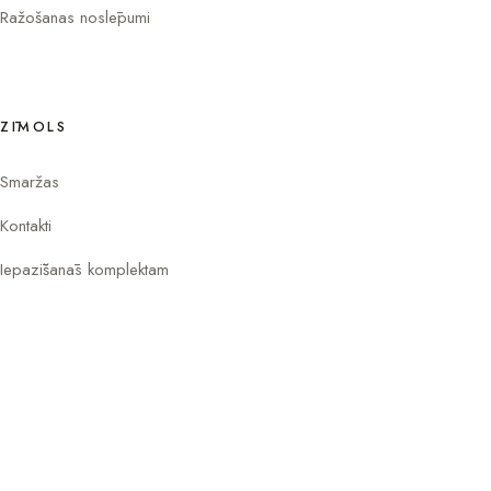
Ražošanas noslēpumi
ZĪMOLS
Smaržas
Kontakti
Iepazīšanās komplektam
Instagram
Facebook