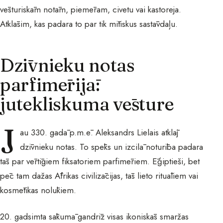
vēsturiskām notām, piemēram, civetu vai kastoreja.
Atklāsim, kas padara to par tik mītiskus sastāvdaļu.
Dzīvnieku notas
parfimērijā:
jutekliskuma vēsture
J
au 330. gadā p.m.ē. Aleksandrs Lielais atklāj
dzīvnieku notas. To spēks un izcilā noturība padara
tās par vērtīgiem fiksatoriem parfimēriem. Ēģiptieši, bet
pēc tam dažas Āfrikas civilizācijas, tās lieto rituāliem vai
kosmētikas nolūkiem.
20. gadsimta sākumā gandrīz visas ikoniskās smaržas