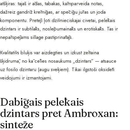
atšķiras: tajās ir ādas, tabakas, kāmparveida notas,
dažreiz gandrīz krēmīgas, ar spēcīgu jūras un joda
komponentu. Pretēji ļoti dzīvnieciskajai civetai, pelēkais
dzintars ir subtilāks, noslēpumaināks un erotiskāks. Tas ir
nepārspējams sillage pastiprinātājs.
Kvalitatīvs bluķis var aizdegties un izkust zeltaina
šķidrumā, no kā cēlies nosaukums „dzintars” — atsauce
uz fosilo dzintaru (augu sveķiem). Tikai ilgstoši oksidēti
veidojumi ir izmantojami.
Dabīgais pelēkais
dzintars pret Ambroxan:
sintēze