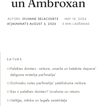
un Ambroxan
AUTORS:
SYLVAINE DELACOURTE
·
MAY 18, 2026
·
ATJAUNINĀTS
AUGUST 3, 2026
· 5 MIN LASĪŠANAS
SATURS
Pelēkais dzintars: vēsture, smarža un kašalota slepenā
dārguma mistērija parfimērijā
Dzīvnieku notas parfimērijā: jutekliskuma vēsture
Kas ir pelēkais dzintars? Izcelsme un retums
Vērtīga, mītiska un legāla sastāvdaļa