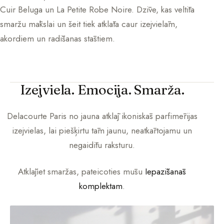
Cuir Beluga un La Petite Robe Noire. Dzīve, kas veltīta
smaržu mākslai un šeit tiek atklāta caur izejvielām,
akordiem un radīšanas stāstiem.
Izejviela. Emocija. Smarža.
Delacourte Paris
no jauna atklāj ikoniskās parfimērijas
izejvielas, lai piešķirtu tām jaunu, neatkārtojamu un
negaidītu raksturu.
Atklājiet smaržas, pateicoties mūsu
Iepazīšanās
komplektam
.