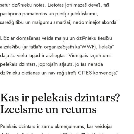
satur dzīvnieku notas. Lietotas ļoti mazās devās, tās
pastiprina pamatnotas un piešķir jutekliskumu,
sarežģītību un maigumu smaržai, nedominējot akordā.
Līdz ar domāšanas veida maiņu un dzīvnieku tiesību
aizstāvību (ar tādām organizācijām kā WWF), lielākā
daļa šo vielu tagad ir aizliegtas. Vienīgais izņēmums:
pelēkais dzintars, joprojām atļauts, jo tas nerada
dzīvnieku ciešanas un nav reģistrēts CITES konvencijā.
Kas ir pelēkais dzintars?
Izcelsme un retums
Pelēkais dzintars ir zarnu akmeņainums, kas veidojas