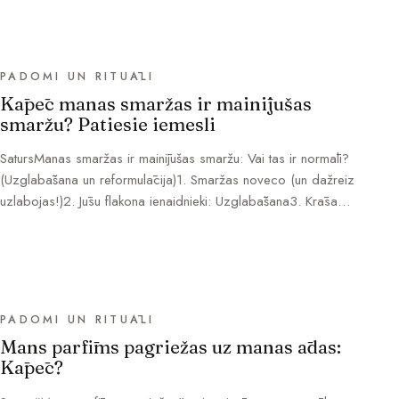
PADOMI UN RITUĀLI
Kāpēc manas smaržas ir mainījušas
smaržu? Patiesie iemesli
SatursManas smaržas ir mainījušas smaržu: Vai tas ir normāli?
(Uzglabāšana un reformulācija)1. Smaržas noveco (un dažreiz
uzlabojas!)2. Jūsu flakona ienaidnieki: Uzglabāšana3. Krāsa…
PADOMI UN RITUĀLI
Mans parfīms pagriežas uz manas ādas:
Kāpēc?