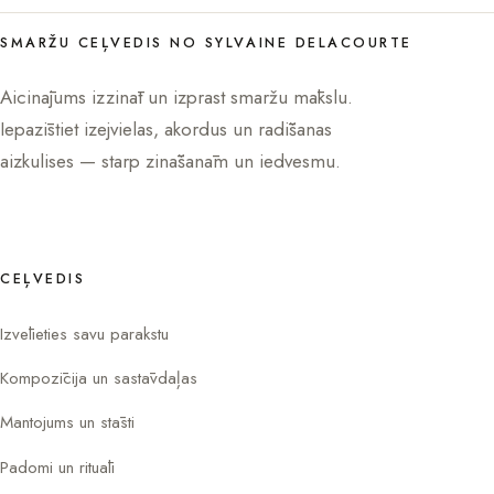
SMARŽU CEĻVEDIS NO SYLVAINE DELACOURTE
Aicinājums izzināt un izprast smaržu mākslu.
Iepazīstiet izejvielas, akordus un radīšanas
aizkulises — starp zināšanām un iedvesmu.
CEĻVEDIS
Izvēlieties savu parakstu
Kompozīcija un sastāvdaļas
Mantojums un stāsti
Padomi un rituāli