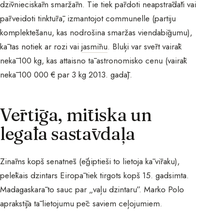
dzīvnieciskām smaržām. Tie tiek pārdoti neapstrādāti vai
pārveidoti tinktūrā, izmantojot communelle (partiju
komplektēšanu, kas nodrošina smaržas viendabīgumu),
kā tas notiek ar rozi vai
jasmīnu
. Bluķi var svērt vairāk
nekā 100 kg, kas attaisno tā astronomisko cenu (vairāk
nekā 100 000 € par 3 kg 2013. gadā).
Vērtīga, mītiska un
legāla sastāvdaļa
Zināms kopš senatnēs (ēģiptieši to lietoja kā vīraku),
pelēkais dzintars Eiropā tiek tirgots kopš 15. gadsimta.
Madagaskarā to sauc par „vaļu dzintaru”. Marko Polo
aprakstīja tā lietojumu pēc saviem ceļojumiem.