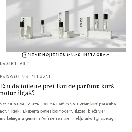
PIEVIENOJIETIES MUMS INSTAGRAM
LASIET ARĪ
PADOMI UN RITUĀLI
Eau de toilette pret Eau de parfum: kurš
notur ilgāk?
SatursEau de Toilette, Eau de Parfum vai Extrait: kurš patiesībā
notur ilgāk? Eksperta patiesībaProcentu ilūzija: bieži vien
mārketinga argumentsParfimērijas pieminekļi: ārkārtīgi spēcīgi…