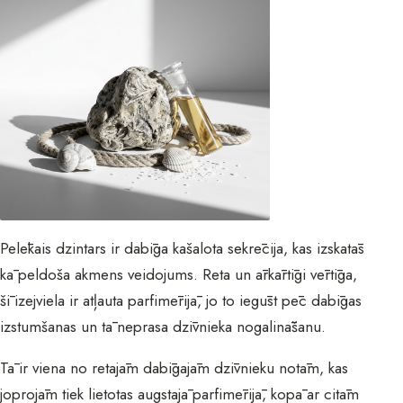
Pelēkais dzintars ir dabīga kašalota sekrēcija, kas izskatās
kā peldoša akmens veidojums. Reta un ārkārtīgi vērtīga,
šī izejviela ir atļauta parfimērijā, jo to iegūst pēc dabīgas
izstumšanas un tā neprasa dzīvnieka nogalināšanu.
Tā ir viena no retajām dabīgajām dzīvnieku notām, kas
joprojām tiek lietotas augstajā parfimērijā, kopā ar citām