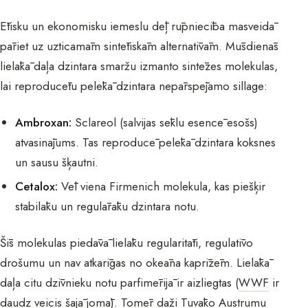
Ētisku un ekonomisku iemeslu dēļ rūpniecība masveidā
pāriet uz uzticamām sintētiskām alternatīvām. Mūsdienās
lielākā daļa dzintara smaržu izmanto sintēzes molekulas,
lai reproducētu pelēkā dzintara nepārspējamo sillage:
Ambroxan:
Sclareol (salvijas sēklu esencē esošs)
atvasinājums. Tas reproducē pelēkā dzintara koksnes
un sausu šķautni.
Cetalox:
Vēl viena Firmenich molekula, kas piešķir
stabilāku un regulārāku dzintara notu.
Šīs molekulas piedāvā lielāku regularitāti, regulatīvo
drošumu un nav atkarīgas no okeāna kaprīzēm. Lielākā
daļa citu dzīvnieku notu parfimērijā ir aizliegtas (
WWF
ir
daudz veicis šajā jomā). Tomēr daži Tuvāko Austrumu