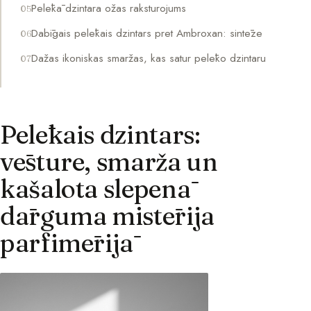
Pelēkā dzintara ožas raksturojums
Dabīgais pelēkais dzintars pret Ambroxan: sintēze
Dažas ikoniskas smaržas, kas satur pelēko dzintaru
Pelēkais dzintars:
vēsture, smarža un
kašalota slepenā
dārguma mistērija
parfimērijā