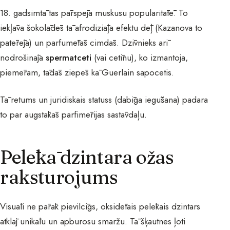
18. gadsimtā tas pārspēja muskusu popularitātē. To
iekļāva šokolādēs tā afrodiziāļa efektu dēļ (Kazanova to
patērēja) un parfumētās cimdās. Dzīvnieks arī
nodrošināja
spermatceti
(vai cetīnu), ko izmantoja,
piemēram, tādās ziepēs kā Guerlain sapocetis.
Tā retums un juridiskais statuss (dabīga iegūšana) padara
to par augstākās parfimērijas sastāvdaļu.
Pelēkā dzintara ožas
raksturojums
Visuāli ne pārāk pievilcīgs, oksidētais pelēkais dzintars
atklāj unikālu un apburosu smaržu. Tā šķautnes ļoti