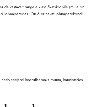
da vastavalt rangele klassifikatsioonile (mille on
ed lõhnaperedes. On 6 erinevat lõhnaperekondi:
) saab seejärel keerulisemaks muuta, kaunistades