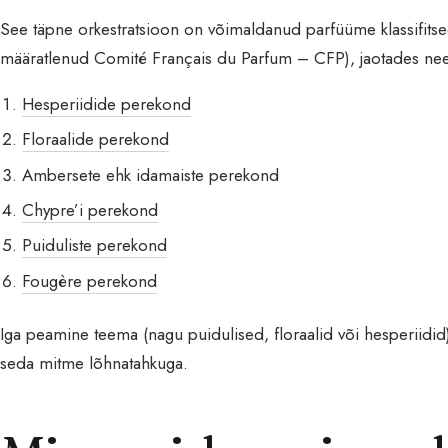
See täpne orkestratsioon on võimaldanud parfüüme klassifitseeri
määratlenud Comité Français du Parfum – CFP), jaotades ne
Hesperiidide perekond
Floraalide perekond
Ambersete ehk idamaiste perekond
Chypre’i perekond
Puiduliste perekond
Fougère perekond
Iga peamine teema (nagu puidulised, floraalid või hesperiidid
seda mitme lõhnatahkuga.