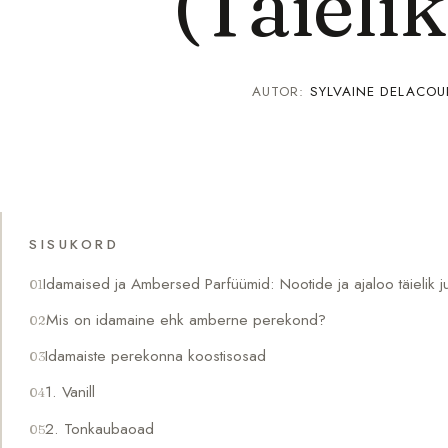
(Täieli
AUTOR:
SYLVAINE DELACOU
SISUKORD
Idamaised ja Ambersed Parfüümid: Nootide ja ajaloo täielik 
Mis on idamaine ehk amberne perekond?
Idamaiste perekonna koostisosad
1. Vanill
2. Tonkaubaoad