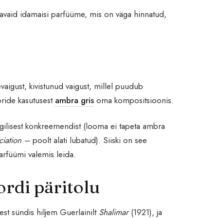
tavaid idamaisi parfüüme, mis on väga hinnatud,
vaigust, kivistunud vaigust, millel puudub
ride kasutusest
ambra gris
oma kompositsioonis.
ogilisest konkreemendist (looma ei tapeta ambra
ciation –
poolt alati lubatud). Siiski on see
arfüümi valemis leida.
rdi päritolu
est sündis hiljem Guerlainilt
Shalimar
(1921), ja