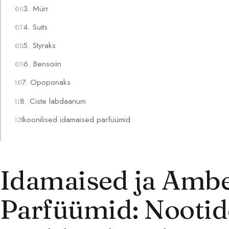
3. Mürr
4. Suits
5. Styraks
6. Bensoiin
7. Opoponaks
8. Ciste labdaanum
Ikoonilised idamaised parfüümid
Idamaised ja Amb
Parfüümid: Nootide