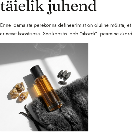
täielik juhend
Enne idamaiste perekonna defineerimist on oluline mõista, e
erinevat koostisosa. See koostis loob “akordi”: peamine akord