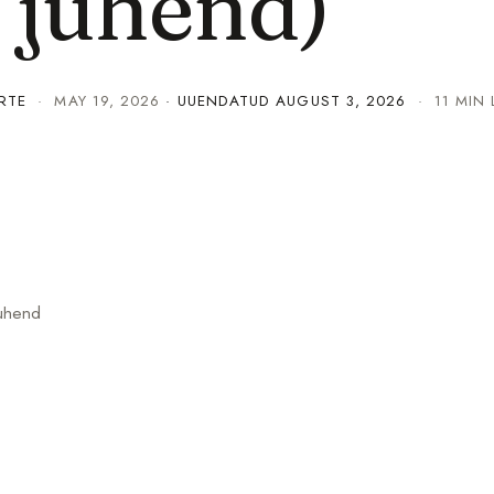
k juhend)
RTE
·
MAY 19, 2026
· UUENDATUD
AUGUST 3, 2026
· 11 MIN 
juhend