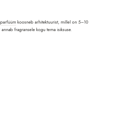
t
parfüüm
koosneb arhitektuurist, millel on 5–10
 annab fragransele kogu tema isiksuse.