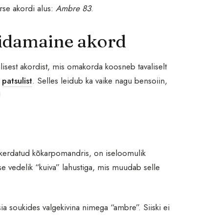
rse akordi alus:
Ambre 83
.
 idamaine akord
isest akordist, mis omakorda koosneb tavaliselt
a
patsulist
. Selles leidub ka vaike nagu bensoiin,
!
nikerdatud kõkarpomandris, on iseloomulik
se vedelik “kuiva” lahustiga, mis muudab selle
ia soukides valgekivina nimega “ambre”. Siiski ei