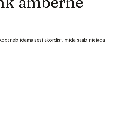
ehk amberne
 koosneb idamaisest akordist, mida saab riietada