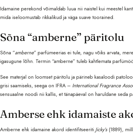
Idamaine perekond võimaldab luua nii naistel kui meestel kan
mida iseloomustab rikkalikud ja väga suave toorained.
Sõna “amberne” päritolu
Sõna “
amberne
” parfümeerias ei tule, nagu võiks arvata, mere
igasugune lõhn. Termin “amberne” tuleb kahtlemata parfümöö
See materjal on loomset päritolu ja pärineb kasaloodi patolo
grisi saamiseks, seega on IFRA –
International Fragrance Asso
sensuaalne noodi nii kallis, et tänapäeval on haruldane seda p
Amberse ehk idamaiste ako
Amberne ehk idamaine akord identifitseeriti
Jicky’s
(1889), mill