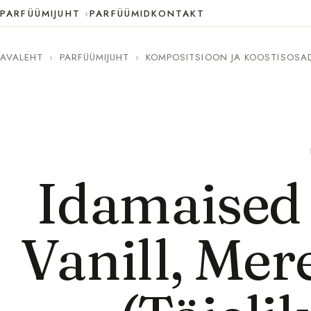
PARFÜÜMIJUHT
PARFÜÜMID
KONTAKT
AVALEHT
›
PARFÜÜMIJUHT
›
KOMPOSITSIOON JA KOOSTISOSA
Idamaised
Vanill, Mer