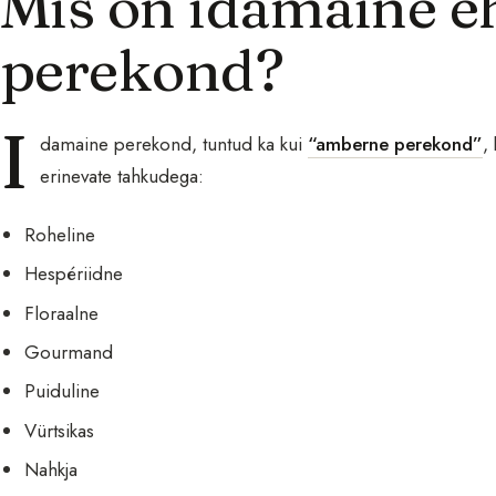
Mis on idamaine 
perekond?
I
damaine perekond, tuntud ka kui
“amberne perekond”
,
erinevate tahkudega:
Roheline
Hespériidne
Floraalne
Gourmand
Puiduline
Vürtsikas
Nahkja