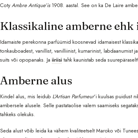
Coty
Ambre Antique’is
1908. aastal. See on ka De Laire ambe
Klassikaline amberne ehk
Idamaiste perekonna parfüümid koosnevad idamaisest klassikal
tonkauboadest, vanillist, vanilliinist, kumarinist, labdaanumist j
suits või opopanaks. Ja
iiriisi
tahk kaunistab seda suurepäraselt
Amberne alus
Kindel alus, mis leidub
L’Artisan Parfumeur
‘i kuulsas puidust 
ambersele alusele. Selle pastataolise valem saamiseks segatak
tahkeks olekuks.
Seda alust võib leida ka vähem kvaliteetselt Maroko või Tunees