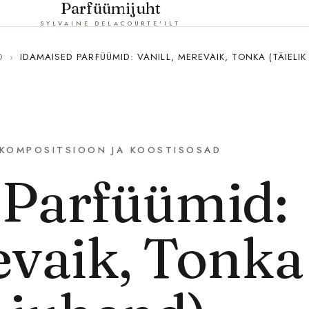
Parfüümijuht
SYLVAINE DELACOURTE'ILT
D
›
IDAMAISED PARFÜÜMID: VANILL, MEREVAIK, TONKA (TÄIELIK
KOMPOSITSIOON JA KOOSTISOSAD
 Parfüümid:
evaik, Tonka