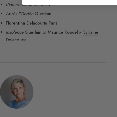
L’Heure Bleue
Guerlain
Après l’Ondée
Guerlain
Florentina
Delacourte Paris
Insolence
Guerlain от Maurice Roucel и
Sylvaine
Delacourte