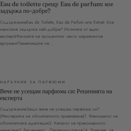
Eau de toilette срещу Eau de parfum: кое
задържа по-добре?
СъдържаниеEau de Toilette, Eau de Parfum или Extrait: Кое
наистина задържа най-добре? Истината от един
експертИлюзията на процентите: често маркетингов
аргументПаметниците на…
НАРЪЧНИК ЗА ПАРФЮМИ
Вече не усещам парфюма си: Решенията на
експерта
СъдържаниеЗащо вече не усещам парфюма си?
(Мистерията на обонятелното привикване)1. Феноменът на
обонятелната адаптация2. Капанът на прекомерното
нанасяне3. Решението: „Парфюмът-пауза“4. Трикове, за…