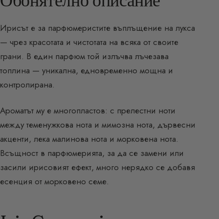
Ирисът е за парфюмеристите въплъщение на лукса
— чрез красотата и чистотата на всяка от своите
грани. В един парфюм той излъчва лъчезава
топлина — уникална, едновременно мощна и
контролирана.
Ароматът му е многопластов: с прелестни ноти
между теменужкова нота и мимозна нота, дървесни
акценти, лека малинова нота и морковена нота.
Всъщност в парфюмерията, за да се замени или
засили ирисовият ефект, много нерядко се добавя
есенция от морковено семе.