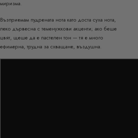
миризма.
Възприемам пудрената нота като доста суха нота,
леко дървесна с теменужкови акценти; ако беше
цвят, щеше да е пастелен тон — тя е много
ефимерна, трудна за схващане, въздушна.