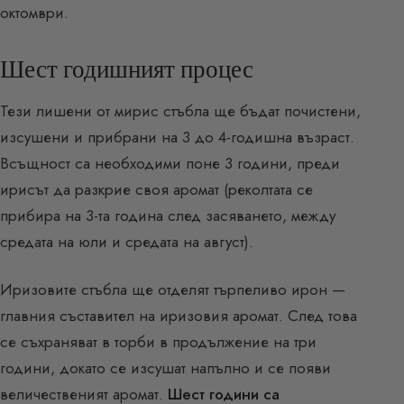
октомври.
Шест годишният процес
Тези лишени от мирис стъбла ще бъдат почистени,
изсушени и прибрани на 3 до 4-годишна възраст.
Всъщност са необходими поне 3 години, преди
ирисът да разкрие своя аромат (реколтата се
прибира на 3-та година след засяването, между
средата на юли и средата на август).
Иризовите стъбла ще отделят търпеливо ирон —
главния съставител на иризовия аромат. След това
се съхраняват в торби в продължение на три
години, докато се изсушат напълно и се появи
величественият аромат.
Шест години са