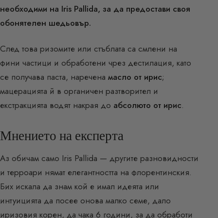
необходими на Iris Pallida, за да предостави своя
обонятелен шедьовър.
След това ризомите или стъблата са смлени на
фини частици и обработени чрез дестилация, като
се получава паста, наречена
масло от ирис
;
мацерацията й в органичен разтворител и
екстракцията водят накрая до
абсолюто от ирис
.
Мнението на експерта
Аз обичам само Iris Pallida — другите разновидности
и терроари нямат елегантността на флорентинския.
Бих искала да знам кой е имал идеята или
интуицията да посее онова малко семе, дало
иризовия корен, да чака 6 години, за да обработи