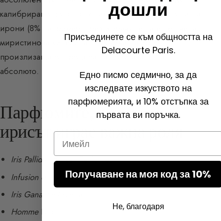
дошли
калибрирано по отношение на съдържанието си на
ирони (8% например) чрез добавяне на естествена
Присъединете се към общността на
миристинова киселина, съдържаща ирон,
Delacourte Paris.
произлизаща от процеса на получаване на
абсолюто.
Едно писмо седмично, за да
изследвате изкуството на
парфюмерията, и 10% отстъпка за
Парфюмите, в които
първата ви поръчка.
ирисът играе важна роля
Email
Iris Pallida
L’Artisan Parfumeur
Получаване на моя код за 10%
Infusion d’iris
Prada
Iris Ganache
Guerlain
Не, благодаря
Homme
Dior