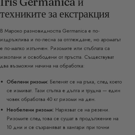
Iris Germanica и
техниките за екстракция
В Мароко разновидността Germanica е по-
издръжлива и по-лесна за отглеждане, но ароматът
е по-малко изтънчен. Ризомите или стъблата са
изкопани и освободени от пръстта. Съществуват
два възможни начина на обработка:
Обелени ризоми:
Беленят се на ръка, след което
се измиват. Тази стъпка е дълга и трудна — един
човек обработва 40 кг ризоми на ден.
Необелени ризоми:
Нарязват се на резени.
Ризомите след това се сушат в продължение на
10 дни и се съхраняват в хангари при точни