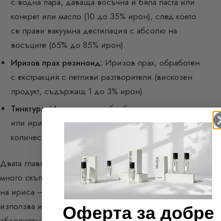
с водна пара, даваща восъчна и бяла паста или
конкрет или масло (10 до 35% ирон), след което
се прави вакуумна дестилация с абсолю на
восъците (65% до 85% ирон).
Иризов прах резиноид:
Иризов прах, обработен
с екстракция с летливи разтворители (вискозен
продукт, съдържащ 1 до 3% ирон).
Тинктура:
Иризов прах, обработен чрез тинктура
или иризова инфузия, съдържаща минимални
количества ирон.
Двата главни съставители на ириса са иронът —
много скъп съставител, представляващ качеството
на ириса — и миристиновата киселина. Може да се
използва иронът сам, представляващ продукт на
Оферта за добре
абсолютен лукс. Маслото от ирис може да бъде