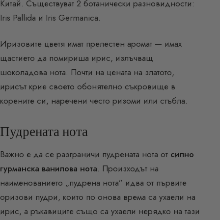
Китай. Съществуват 2 ботанически разновидности:
Iris Pallida и Iris Germanica.
Иризовите цветя имат прелестен аромат — имах
щастието да помириша ирис, излъчващ
шоколадова нота. Почти на цената на златото,
ирисът крие своето обонятелно съкровище в
корените си, наречени често ризоми или стъбла.
Пудрената нота
Важно е да се разграничи пудрената нота от
силно
гурманска ванилова нота
. Произходът на
наименованието „пудрена нота” идва от първите
оризови пудри, които по онова врема са ухаели на
ирис, а ръкавиците също са ухаели нерядко на тази