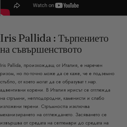
Iris Pallida : Търпението
на съвършенството
Iris Pallida, произхождащ от Италия, е наречен
ризом, но по-точно може да се каже, че е подземно
стъбло, от което могат да се образуват т.нар.
адвентивни корени. В Италия ирисът се отглежда
на стръмни, неплодородни, каменисти и слабо
изложени терени. Стръмността изключва
механизирането на отглеждането. Засяването се
извършва от средата на септември до средата на