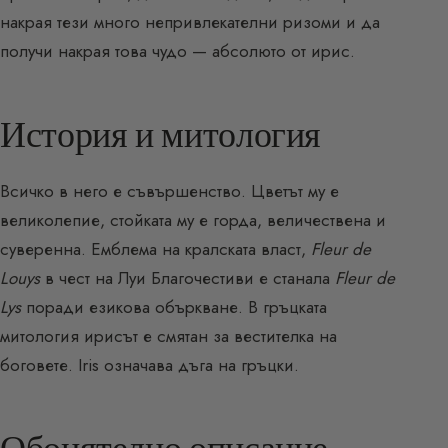
накрая тези много непривлекателни ризоми и да
получи накрая това чудо — абсолюто от ирис.
История и митология
Всичко в него е съвършенство. Цветът му е
великолепие, стойката му е горда, величествена и
суверенна. Емблема на кралската власт,
Fleur de
Louys
в чест на Луи Благочестиви е станала
Fleur de
Lys
поради езикова объркване. В гръцката
митология ирисът е смятан за вестителка на
боговете. Iris означава дъга на гръцки.
Обонятелно описание