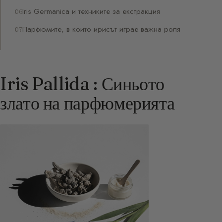
Iris Germanica и техниките за екстракция
Парфюмите, в които ирисът играе важна роля
Iris Pallida : Синьото
злато на парфюмерията