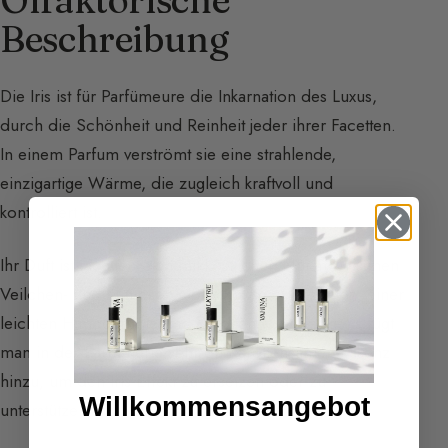
Beschreibung
Die Iris ist für Parfümeure die Inkarnation des Luxus,
durch die Schönheit und Reinheit jeder ihrer Facetten.
In einem Parfum verströmt sie eine strahlende,
einzigartige Wärme, die zugleich kraftvoll und
kontrolliert ist.
Ihr Duft ist facettenreich mit köstlichen Noten zwischen
Veilchen- und Mimosen-Note, holzigen Akzenten, einer
leichten Himbeernote und Karottennote. Übrigens fügt
man in der Parfümerie sehr oft Karottensamen-Essenz
hinzu, um den Iris-Effekt zu ersetzen oder zu
Willkommensangebot
unterstützen.