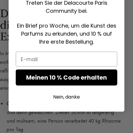
Treten Sie der Delacourte Paris
Die Iris Germanica und
Community bei.
die
Ein Brief pro Woche, um die Kunst des
Extraktionstechniken
Parfums zu erkunden, und 10 % auf
Ihre erste Bestellung.
In Marokko ist die Sorte Germanica robuster und
Email
einfacher anzubauen, aber der Duft ist weniger
raffiniert. Die Rhizome oder Stängel werden
Meinen 10 % Code erhalten
ausgerissen und von ihrer Erde befreit. Es gibt
anschließend zwei mögliche Behandlungen:
Nein, danke
Geschälte Rhizome:
Sie werden von Hand geschält
und dann gewaschen. Dieser Schritt ist langwierig
und mühsam; eine Person verarbeitet 40 kg Rhizome
pro Tag.