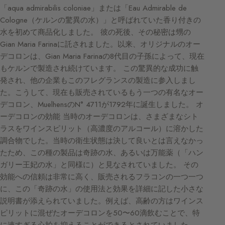
「aqua admirabilis coloniae」または「Eau Admirable de
Cologne（ケルンの驚異の水）」と呼ばれていた香り付きの
水を初めて商品化しました。 彼の死後、その秘密は甥の
Gian Maria Farinaに託されました。以来、オリジナルのオー
デコロンは、Gian Maria Farinaの8代目の子孫によって、現在
もケルンで製造され続けています。 この驚異的な成功に触
発され、他の企業もこのフレグランスの製造に参入しまし
た。こうして、現在も販売されているもう一つの有名なオー
デコロン、MuelhensのN° 4711が1792年に誕生しました。 オ
ーデコロンの効能 当時のオーデコロンは、さまざまなシト
ラスをワインスピリット（高濃度のアルコール）に溶かした
調合物でした。当時の衛生状態は決して良いとは言えなかっ
たため、この種の製品は奇跡の水、あるいは万能薬（「ハン
ガリー王妃の水」と同様に）と見なされていました。 その
効能への信頼は非常に高く、販売されるフラコンの一つ一つ
に、この「奇跡の水」の使用法と効果を詳細に記した小さな
説明書が添えられていました。例えば、高齢の方はワインス
ピリットに混ぜたオーデコロンを50〜60滴飲むことで、特