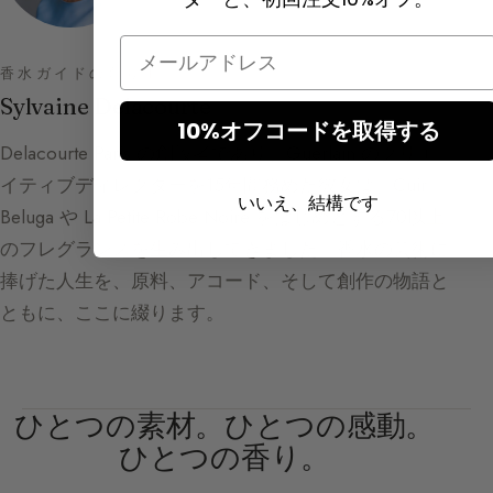
Email
香水ガイドの創り手
Sylvaine Delacourte
10%オフコードを取得する
Delacourte Paris の創設者であり、Guerlain のクリエ
イティブディレクターを15年間務めた彼女は、Cuir
いいえ、結構です
Beluga や La Petite Robe Noire をはじめとする70以上
のフレグランスを生み出してきました。香水の芸術に
捧げた人生を、原料、アコード、そして創作の物語と
ともに、ここに綴ります。
ひとつの素材。ひとつの感動。
ひとつの香り。