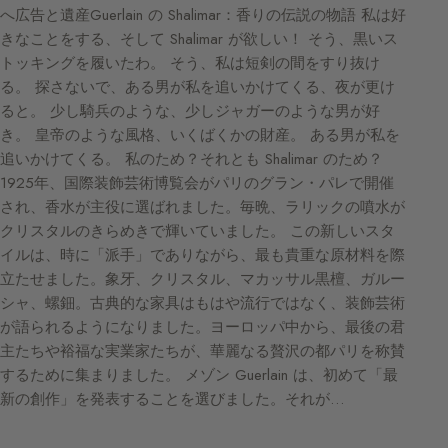
へ広告と遺産Guerlain の Shalimar：香りの伝説の物語 私は好
きなことをする、そして Shalimar が欲しい！ そう、黒いス
トッキングを履いたわ。 そう、私は短剣の間をすり抜け
る。 探さないで、ある男が私を追いかけてくる、夜が更け
ると。 少し騎兵のような、少しジャガーのような男が好
き。 皇帝のような風格、いくばくかの財産。 ある男が私を
追いかけてくる。 私のため？それとも Shalimar のため？
1925年、国際装飾芸術博覧会がパリのグラン・パレで開催
され、香水が主役に選ばれました。毎晩、ラリックの噴水が
クリスタルのきらめきで輝いていました。 この新しいスタ
イルは、時に「派手」でありながら、最も貴重な原材料を際
立たせました。象牙、クリスタル、マカッサル黒檀、ガルー
シャ、螺鈿。古典的な家具はもはや流行ではなく、装飾芸術
が語られるようになりました。ヨーロッパ中から、最後の君
主たちや裕福な実業家たちが、華麗なる贅沢の都パリを称賛
するために集まりました。 メゾン Guerlain は、初めて「最
新の創作」を発表することを選びました。それが…