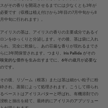
スがその香りを開花させるまでには少なくとも3年が
必要です（収穫は植え付けから3年目の7月中旬から8
月中旬に行われます）。
アイリスの茎は、アイリスの香りの主要成分であるイ
ロンをゆっくりと分泌します。その後、茎は袋に入れ
られ、完全に乾燥し、あの荘厳な香りが現れるまでさ
らに3年間保管されます。
つまり、Iris Pallida がその
嗅覚的な傑作を生み出すまでに、6年の歳月が必要な
のです。
その後、リゾーム（根茎）または茎は細かい粒子に粉
砕され、蒸留によって処理されます。こうして得られ
るペーストは
アイリスバター
と呼ばれ、有機溶剤での
浸軟と抽出を経て、最終的に
アイリスのアブソリュー
ト
が得られます。