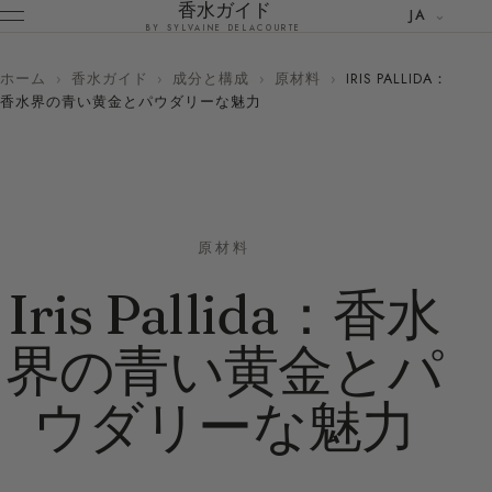
香水ガイド
JA
BY SYLVAINE DELACOURTE
ホーム
›
香水ガイド
›
成分と構成
›
原材料
›
IRIS PALLIDA：
香水界の青い黄金とパウダリーな魅力
原材料
Iris Pallida：香水
界の青い黄金とパ
ウダリーな魅力