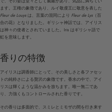
で、その姿は堂々として威厳があり、気品に満ちてい
ます。王権の象徴であり、ルイ敬虔王に敬意を表した
Fleur de Louys
は、言葉の混同により
Fleur de Lys
（百
合の花）となりました。ギリシャ神話では、アイリス
は神々の使者とされていました。Iris はギリシャ語で
虹を意味します。
香りの特徴
アイリスは調香師にとって、その美しさと各ファセッ
トの純粋さによる贅沢の象徴です。香水の中で、アイ
リスは輝くような温かみを放ちます。唯一無二であ
り、力強くもコントロールされた香りです。
その香りは多面的で、スミレとミモザの間を行き来す