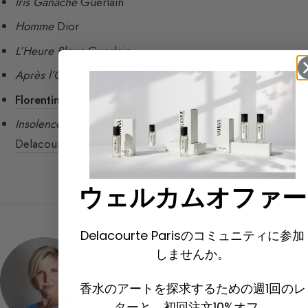
Iris Ganache
Guerlain
Homme
Dior
L’Heure Bleue
Guerlain
Après l’Ondée
Guerlain
Florentina
Delacourte Paris
Insolence
Guerlain、Maurice Roucel と
Sylvaine
Delacourte
による作品
ウェルカムオファー
Delacourte Parisのコミュニティに参加
しませんか。
香水のアートを探求するための週1回のレ
ターと、初回注文10%オフ。