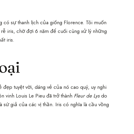
ông có sự thanh lịch của giống Florence. Tôi muốn
a rễ iris, chờ đợi 6 năm để cuối cùng xử lý những
t iris.
oại
 đẹp tuyệt vời, dáng vẻ của nó cao quý, uy nghi
n vinh Louis Le Pieu đã trở thành
Fleur de Lys
do
 sứ giả của các vị thần. Iris có nghĩa là cầu vồng