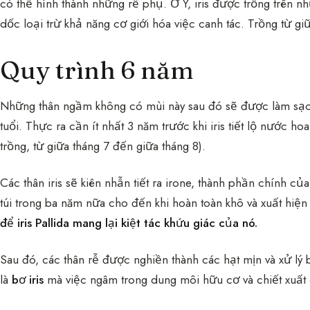
có thể hình thành những rễ phụ. Ở Ý, iris được trồng trên n
dốc loại trừ khả năng cơ giới hóa việc canh tác. Trồng từ gi
Quy trình 6 năm
Những thân ngầm không có mùi này sau đó sẽ được làm sạch
tuổi. Thực ra cần ít nhất 3 năm trước khi iris tiết lộ nước h
trồng, từ giữa tháng 7 đến giữa tháng 8).
Các thân iris sẽ kiên nhẫn tiết ra irone, thành phần chính c
túi trong ba năm nữa cho đến khi hoàn toàn khô và xuất hiệ
để iris Pallida mang lại kiệt tác khứu giác của nó.
Sau đó, các thân rễ được nghiền thành các hạt mịn và xử lý
là
bơ iris
mà việc ngâm trong dung môi hữu cơ và chiết xuất