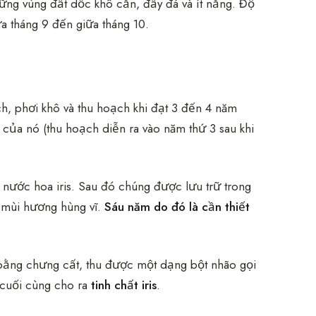
hững vùng đất dốc khô cằn, đầy đá và ít nắng. Độ
ữa tháng 9 đến giữa tháng 10.
, phơi khô và thu hoạch khi đạt 3 đến 4 năm
oa của nó (thu hoạch diễn ra vào năm thứ 3 sau khi
ủa nước hoa iris. Sau đó chúng được lưu trữ trong
n mùi hương hùng vĩ.
Sáu năm do đó là cần thiết
 bằng chưng cất, thu được một dạng bột nhão gọi
 cuối cùng cho ra
tinh chất iris
.