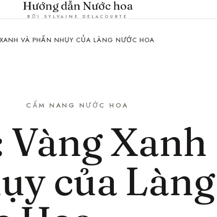
Hướng dẫn Nước hoa
BỞI SYLVAINE DELACOURTE
NG XANH VÀ PHẤN NHỤY CỦA LÀNG NƯỚC HOA
CẨM NANG NƯỚC HOA
a: Vàng Xanh
ụy của Làng