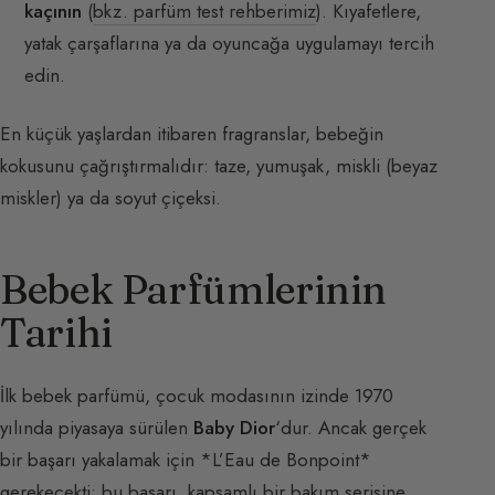
kaçının
(
bkz. parfüm test rehberimiz
). Kıyafetlere,
yatak çarşaflarına ya da oyuncağa uygulamayı tercih
edin.
En küçük yaşlardan itibaren fragranslar, bebeğin
kokusunu çağrıştırmalıdır: taze, yumuşak, miskli (beyaz
miskler) ya da soyut çiçeksi.
Bebek Parfümlerinin
Tarihi
İlk bebek parfümü, çocuk modasının izinde 1970
yılında piyasaya sürülen
Baby Dior
‘dur. Ancak gerçek
bir başarı yakalamak için *L’Eau de Bonpoint*
gerekecekti; bu başarı, kapsamlı bir bakım serisine