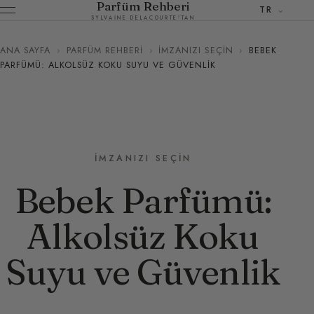
Parfüm Rehberi
TR
SYLVAINE DELACOURTE'TAN
ANA SAYFA
›
PARFÜM REHBERI
›
İMZANIZI SEÇIN
›
BEBEK
PARFÜMÜ: ALKOLSÜZ KOKU SUYU VE GÜVENLIK
İMZANIZI SEÇIN
Bebek Parfümü:
Alkolsüz Koku
Suyu ve Güvenlik