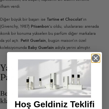
ilham verdi.
Diğer büyük bir başarı ise
Tartine et Chocolat
‘ın
(Givenchy, 1987)
Ptisenbon
‘u oldu; uluslararası arenada
ikonik bir konuma yükselen bu parfüm diğer markalara
da yol açtı.
Petit Guerlain
, bugün maison’ın özel
koleksiyonunda
Baby Guerlain
adıyla yerini almıştır.
Yaşa Göre Klasik
Parfüm Seçkisi
Bebek ve küçük çocuklar için
klasik parfümler (0-3 yaş)
Hoş Geldiniz Teklifi