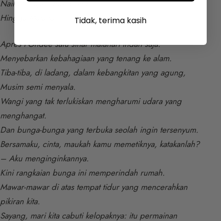
Naiklah hujan musim semi,
Hingga Matahari!
Tidak, terima kasih
Après l’Ondée satu sinar matahari indah saja.
Menyebarkan kebahagiaan yang tenang ke alam.
Tiba-tiba, di ladang, dalam kebangkitan yang agung,
Musim semi menyala.
Wangi yang tak terlukiskan mengharumi udara yang
menghangat.
Dan bunga-bunga yang terbuka seolah ingin tersenyum.
Bersamaku, cinta, maukah kamu memetiknya, katakanlah?
– Aku menginginkannya.
Kini rangkaian bunga ini memperindah rumah.
Mawar-mawar di atas tempat tidur yang mencerahkan
pikiran kita.
Sayang, mari kita cabuti kelopaknya: itu permainan