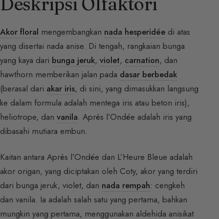
Deskripsi Olfaktori
Akor floral
mengembangkan
nada hesperidée
di atas
yang disertai nada anise. Di tengah, rangkaian bunga
yang kaya dari
bunga jeruk
,
violet
,
carnation
, dan
hawthorn memberikan jalan pada
dasar berbedak
(berasal dari
akar iris
, di sini, yang dimasukkan langsung
ke dalam formula adalah mentega iris atau beton iris),
heliotrope, dan
vanila
. Après l’Ondée adalah iris yang
dibasahi mutiara embun.
Kaitan antara Après l’Ondée dan L’Heure Bleue adalah
akor origan, yang diciptakan oleh Coty, akor yang terdiri
dari bunga jeruk, violet, dan
nada rempah
: cengkeh
dan vanila. Ia adalah salah satu yang pertama, bahkan
mungkin yang pertama, menggunakan aldehida anisikat