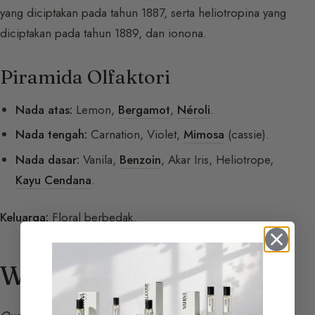
yang diciptakan pada tahun 1887, serta heliotropina yang
diciptakan pada tahun 1889, dan ionona.
Piramida Olfaktori
Nada atas:
Lemon,
Bergamot
,
Néroli
.
Nada tengah:
Carnation, Violet,
Mimosa
(cassie).
Nada dasar:
Vanila,
Benzoin
, Akar Iris, Heliotrope,
Kayu Cendana
.
Keluarga:
Floral berbedak.
Warisan dan Botol