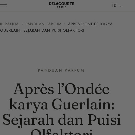
ID
BERANDA
›
PANDUAN PARFUM
›
APRÈS L’ONDÉE KARYA
GUERLAIN: SEJARAH DAN PUISI OLFAKTORI
PANDUAN PARFUM
Après l’Ondée
karya Guerlain:
Sejarah dan Puisi
Olfaktori