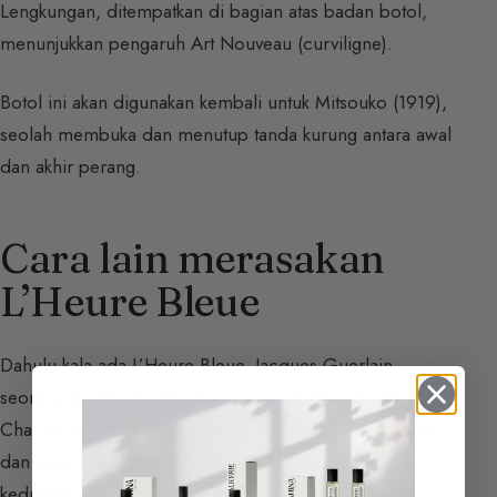
Lengkungan, ditempatkan di bagian atas badan botol,
menunjukkan pengaruh Art Nouveau (curviligne).
Botol ini akan digunakan kembali untuk Mitsouko (1919),
seolah membuka dan menutup tanda kurung antara awal
dan akhir perang.
Cara lain merasakan
L’Heure Bleue
Dahulu kala ada L’Heure Bleue. Jacques Guerlain,
seorang pembuat parfum visioner, berbagi dengan
Charles Baudelaire kecintaan pada parfum, wewangian,
dan ketertarikan pada temporalitas yang disukai
keduanya: senja.