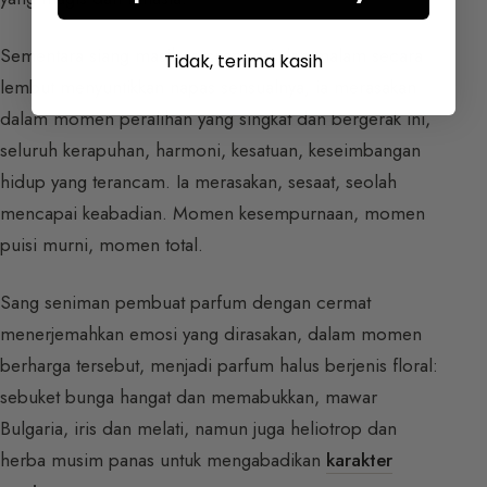
Sementara siang masih tersuspensi dan malam secara
Tidak, terima kasih
lembut menyuntikkan napas sensualnya, ia merasakan
dalam momen peralihan yang singkat dan bergerak ini,
seluruh kerapuhan, harmoni, kesatuan, keseimbangan
hidup yang terancam. Ia merasakan, sesaat, seolah
mencapai keabadian. Momen kesempurnaan, momen
puisi murni, momen total.
Sang seniman pembuat parfum dengan cermat
menerjemahkan emosi yang dirasakan, dalam momen
berharga tersebut, menjadi parfum halus berjenis floral:
sebuket bunga hangat dan memabukkan, mawar
Bulgaria, iris dan melati, namun juga heliotrop dan
herba musim panas untuk mengabadikan
karakter