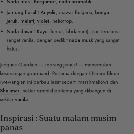
Nada atas :
Bergamot
,
nada aromatik
.
Jantung floral :
Anyelir
, mawar Bulgaria,
bunga
jeruk
,
melati
,
violet
, heliotrop.
Nada dasar :
Kayu
(lumut, labdanum), dan terutama
sangat vanila, dengan sedikit
nada musk
yang sangat
halus.
Jacques Guerlain — seorang jenius! — menemukan
kesenangan gourmand. Pertama dengan L’Heure Bleue
(wewangian ini berbau lezat seperti marshmallow) dan
Shalimar
, nektar oriental pertama yang dibangun di
sekitar
vanila
.
Inspirasi : Suatu malam musim
panas