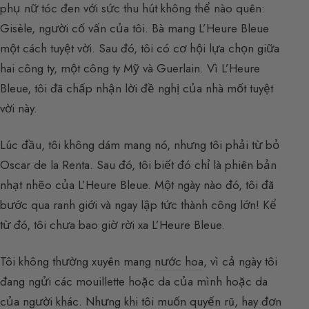
phụ nữ tóc đen với sức thu hút không thể nào quên:
Gisèle, người cố vấn của tôi. Bà mang L’Heure Bleue
một cách tuyệt vời. Sau đó, tôi có cơ hội lựa chọn giữa
hai công ty, một công ty Mỹ và Guerlain. Vì L’Heure
Bleue, tôi đã chấp nhận lời đề nghị của nhà mốt tuyệt
vời này.
Lúc đầu, tôi không dám mang nó, nhưng tôi phải từ bỏ
Oscar de la Renta. Sau đó, tôi biết đó chỉ là phiên bản
nhạt nhẽo của L’Heure Bleue. Một ngày nào đó, tôi đã
bước qua ranh giới và ngay lập tức thành công lớn! Kể
từ đó, tôi chưa bao giờ rời xa L’Heure Bleue.
Tôi không thường xuyên mang
nước hoa
, vì cả ngày tôi
đang ngửi các mouillette hoặc da của mình hoặc da
của người khác. Nhưng khi tôi muốn quyến rũ, hay đơn