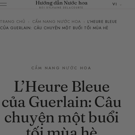
Hướng dẫn Nước hoa
VI
BỞI SYLVAINE DELACOURTE
TRANG CHỦ
›
CẨM NANG NƯỚC HOA
›
L’HEURE BLEUE
CỦA GUERLAIN: CÂU CHUYỆN MỘT BUỔI TỐI MÙA HÈ
CẨM NANG NƯỚC HOA
L’Heure Bleue
của Guerlain: Câu
chuyện một buổi
tối mùa hè