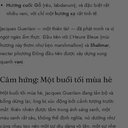
Hương cuối:
Gỗ
(rêu, labdanum), và đặc biệt rất
nhiều vani, với chỉ một
hương xạ
rất tinh tế.
Jacques Guerlain — một thiên tài! — đã phát minh ra vị
ngọt ngào ẩm thực. Đầu tiên với L’Heure Bleue (mùi
hương này thơm như kẹo marshmallow) và
Shalimar
,
nectar phương Đông đầu tiên được xây dựng xung
quanh
vani
.
Cảm hứng: Một buổi tối mùa hè
Một buổi tối mùa hè, Jacques Guerlain đang tản bộ và
bỗng dừng lại; ông bị xúc động bởi cảnh tượng trước
mắt: thiên nhiên được tắm trong ánh sáng xanh, một
màu xanh rất sâu, không thể định nghĩa; nó dường như
cùng nhau tạo nên một sự dịu dàng vô tận, một sự nhẹ