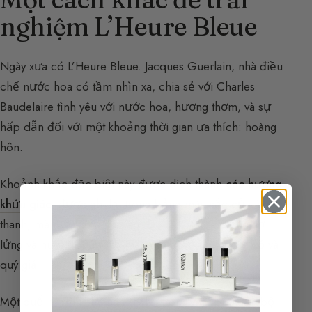
nghiệm L’Heure Bleue
Ngày xưa có L’Heure Bleue. Jacques Guerlain, nhà điều
chế nước hoa có tầm nhìn xa, chia sẻ với Charles
Baudelaire tình yêu với nước hoa, hương thơm, và sự
hấp dẫn đối với một khoảng thời gian ưa thích: hoàng
hôn.
Khoảnh khắc đặc biệt này được dịch thành
các hương
khứu giác
, được ghi lại trong bảng màu sắc của âm
thanh, màu sắc, mùi hương. Đó là L’Heure Bleue, lơ
lửng và huyền bí, mong manh và quyến rũ, hiếm có và
quý giá.
Một buổi tối mùa hè năm 1912, trong một buổi tản bộ