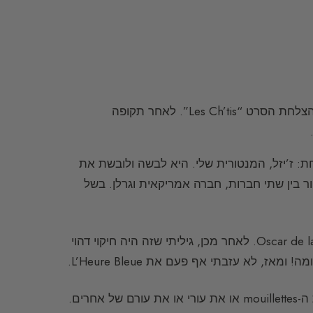
אני מוצאת ממוצא מהצפון – הצפון הרחוק! הידוע לכל כיום מאז הצלחת הסרט “Les Ch’tis”. לאחר תקופה
: ז’יזל, המנטורית שלי. היא לבשה ולובשת את
ות לבחור בין שתי חברות, חברה אמריקאית וגרלן. בשל
בהתחלה לא העזתי ללבוש אותו, אולם היה עלי לוותר על Oscar de la Renta. לאחר מכן, גיליתי שזה היה חיקוי דהוי
לעתים קרובות, שכן כל היום אני מריחה את ה-mouillettes או את עורי או את עורם של אחרים.