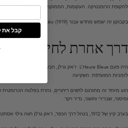
לתקופת הרומנטיקה. העקומות, הממוקמות בראש גוף הבקבוקון, מראות את השפעת ה
בקבוקון זה ישמש מחדש עבור Mitsouko (1919), כפתיחה וסגירה של סוגריים בין תחילת המלחמה וסופה.
קבל את קוד ה
דרך אחרת לחיות את L’Heure Bleue
ל
היה פעם L’Heure Bleue. ז’אק גרלן, הבשם החזונ
לזמניות המועדפת: השקיעה.
רגע מיוחד זה מתורגם ל
תווים ריחניים
ומיסטי, שברירי וחושני, נדיר ויקר.
בערב קיץ של 1912, בטיול דרך הכפר, ז’אק גרלן חווה גילוי אסתטי שנתנה לו הטבע.