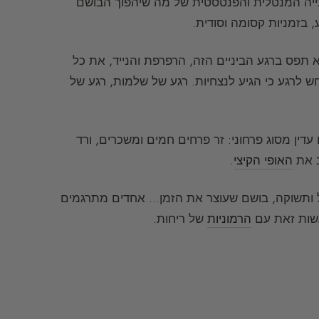
נייה המנטלית והפנטסטית של מה שיהפוך הבושם
בזמניות קסומה וסודית.
א תפס ברגע הביניים הזה, הרפרפת והנייד, את כל
ש לרגע כי הגיע לנצחיות. רגע של שלמות, רגע של
ין מסוג פרחוני: זר פרחים חמים ומשכרים, ורד
ב את
האופי הקיצי
.
בה הכל תלוי, בין שכל ותשוקה, בושם שעוצר את הזמן… אחדים מתרגמים
לעשות זאת עם
הרמוניות
של ריחות.