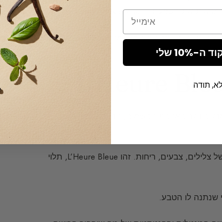
-Art Nouveau (קוליניאות).
Email
-10% שלי
א, תודה
י, שותף עם שארל בודלר באהבת הבשמים, הריחות, ובמשיכה
, נחרת בפלטה הכרומטית של צלילים, צבעים, ריחות. זהו L’Heure Bleue, תלוי