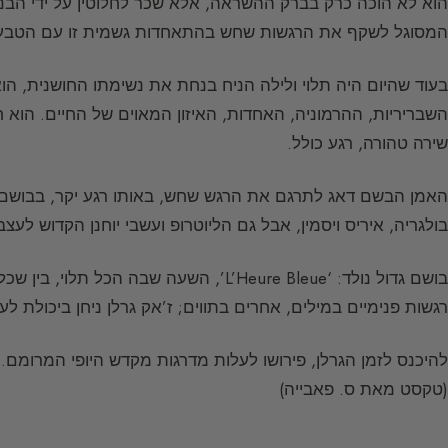
הוא לא הוכה כרק בברק ההשראה, אלא שכר לחלוטין על ידי הב
המסוגל לשקף את הרגשות שחש בהתאחדות גשמית זו עם הטבע, 
בעוד שהיום היה תלוי ולילה הניח בנחת את נשימתו החושנית, הו
השבריריות, ההרמוניה, האחדות, האיזון המאוים של החיים. הוא ח
שירה טהורה, רגע כולל.
האמן הבשם דאג לתרגם את הרגש שחש, באותו רגע יקר, בבושם עד
בולגריה, איריס ויסמין, אבל גם הליוטרופ ועשבי יוחנן הקדוש לעצ
בושם גדול נולד: ‘L’Heure Bleue’, השעה ש
רגשות פנימיים במילים, אחרים בתווים; ז’אק גרלן ניחן ביכולת 
להיכנס לזמן הגרלן, פירושו לעלות מדרגות מקדש היופי המרומם.
(טקסט מאת ס. פאבייה)