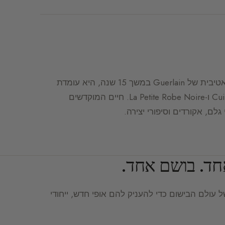
מייסדת Delacourte Paris והמנהלת הקריאטיבית של Guerlain במשך 15 שנה, היא עומדת
מאחורי יותר מ-70 בשמים, בהם Cuir Beluga ו-La Petite Robe Noire. חיים המוקדשים
ם, אקורדים וסיפורי יצירה.
חד. בושם אחד.
ולם הבישום כדי להעניק להם אופי חדש, ייחודי