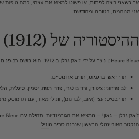
אני מנוחמת, בטוחה ומחודשת.
ההיסטוריה של L’Heure Bleue (1912)
L’Heure Bleue נוצר על ידי ז’אק גרלן ב-1912. הוא בושם רב-פנים, עשיר בגוונים.
תווי ראש:
ברגמוט
,
תווים ארומטיים
.
לב פרחוני:
ציפורן
, ורד בולגרי,
פרח תפוז
,
יסמין
,
סיגלית
, הלי
תווי בסיס:
עצי
(אזוב, לבדנום), וונילי מאוד, עם
תו מוסק
מינו
ז’אק גרלן – גאון! – המציא את הגורמנדיות. תחילה עם L’Heure Bleue (ריח הבושם הזה טעים כמרשמלו) ו-
הנקטר האוריינטלי הראשון שנבנה סביב ה
וניל
.