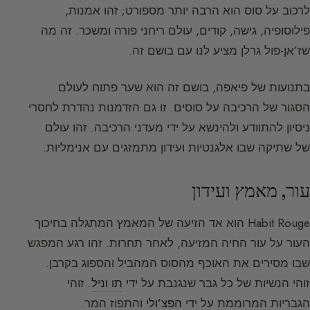
לרכוב על סוס הוא הרבה יותר מספורט; זהו אמנות,
פילוסופיה, גישה, קודים, עולם ריחני פורה ומשכר. זה מה
שז’אן-פול גרלן מציע לנו עם בושם זה.
בתנועות של פיאפה, בושם זה הוא שער פתוח לעולם
הסגור של הרכיבה על סוסים. זו גם הזדמנות נהדרת לחסרי
ניסיון להתוודע ולהינשא על ידי מעדני הרכיבה. זהו עולם
של שתיקה שבו אלגנטיות ועידון מתמזגים עם אנימליות.
עור, מאמץ ועידון
Habit Rouge הוא אד הזיעה של המאמץ המתגלה בחיכוך
העור על עור החיה המזיעה, לאחר תחרות. זהו רגע המפגש
שבו מסירים את האוכף מהסוס המהביל והספוג בקרבן.
זוהי הנשיות של כל גבר שנגנבת על ידי
תו וניל
. זוהי
הגבריות המרוממת על ידי
הפצ’ולי
והתפוז המר.