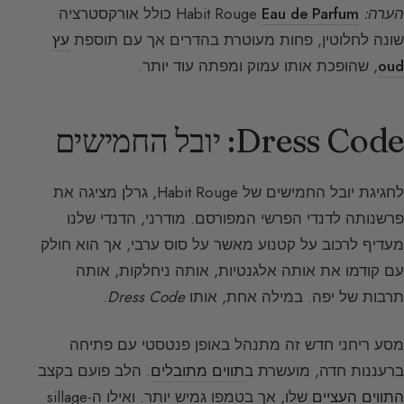
הערה:
Habit Rouge
Eau de Parfum
כולל אורקסטרציה
שונה לחלוטין, פחות מעוטרת בהדרים אך עם תוספת
עץ
oud
, שהופכת אותו עמוק ומפתה עוד יותר.
Dress Code: יובל החמישים
לחגיגת יובל החמישים של Habit Rouge, גרלן מציגה את
פרשנותה לדנדי הפרשי המפורסם. מודרני, הדנדי שלנו
מעדיף לרכוב על קטנוע מאשר על סוס ערבי, אך הוא חולק
עם קודמו את אותה אלגנטיות, אותה ניחלקות, אותה
תרבות של יפה. במילה אחת, אותו
Dress Code
.
מסע ריחני חדש זה מתנהל באופן פנטסטי עם פתיחה
ברעננות חדה, מועשרת ב
תווים מתובלים
. הלב פועם בקצב
התווים העציים
שלו, אך בטמפו גמיש יותר. ואילו ה-sillage