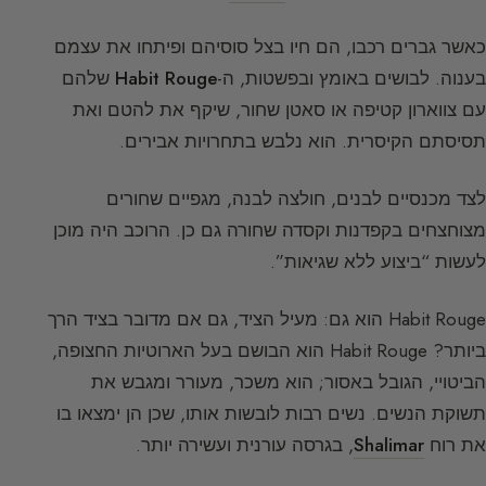
כאשר גברים רכבו, הם חיו בצל סוסיהם ופיתחו את עצמם
בענוה. לבושים באומץ ובפשטות, ה-
Habit Rouge
שלהם
עם צווארון קטיפה או סאטן שחור, שיקף את להטם ואת
תסיסתם הקיסרית. הוא נלבש בתחרויות אבירים.
לצד מכנסיים לבנים, חולצה לבנה, מגפיים שחורים
מצוחצחים בקפדנות וקסדה שחורה גם כן. הרוכב היה מוכן
לעשות “ביצוע ללא שגיאות”.
Habit Rouge הוא גם: מעיל הציד, גם אם מדובר בציד הרך
ביותר? Habit Rouge הוא הבושם בעל הארוטיות החצופה,
הביטויי, הגובל באסור; הוא משכר, מעורר ומגבש את
תשוקת הנשים. נשים רבות לובשות אותו, שכן הן ימצאו בו
את רוח
Shalimar
, בגרסה עורנית ועשירה יותר.