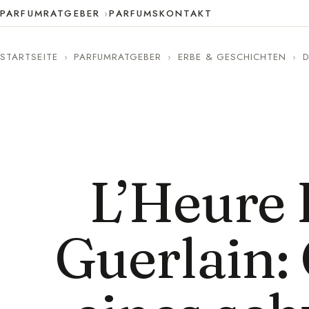
PARFUMRATGEBER
PARFUMS
KONTAKT
STARTSEITE
›
PARFUMRATGEBER
›
ERBE & GESCHICHTEN
›
D
L’Heure 
Guerlain: