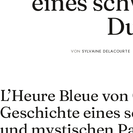
eines sc
Du
VON
SYLVAINE DELACOURTE
L’Heure Bleue von 
Geschichte eines
und mystischen P