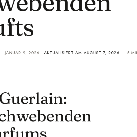
hwebenden
fts
·
JANUAR 9, 2026
· AKTUALISIERT AM
AUGUST 7, 2026
· 5 MIN
Guerlain:
 schwebenden
arfums