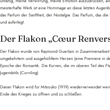
unfähig, meine Verwirrung, meine Emotion auszudrücken, alle
meisterhafte Werk ist eine Hommage an diese letzten Augenbl
das Parfum der Sanftheit, der Nostalgie. Das Parfum, das die 
und auferlegt.
Der Flakon „Cœur Renver
Der Flakon wurde von Raymond Guerlain in Zusammenarbeit m
umgekehrtem und ausgehöhltem Herzen (eine Premiere in der
Epoche der Romantik. Die Kurven, die im oberen Teil des Flak
Jugendstils (Curviling).
Dieser Flakon wird für Mitsouko (1919) wiederverwendet we
Ende des Krieges zu öffnen und zu schließen.