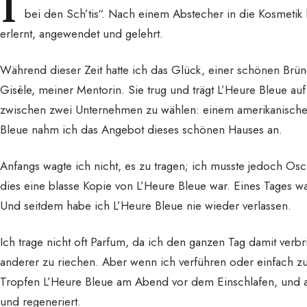
I
bei den Sch’tis“. Nach einem Abstecher in die Kosmetik
erlernt, angewendet und gelehrt.
Während dieser Zeit hatte ich das Glück, einer schönen Brü
Gisèle, meiner Mentorin. Sie trug und trägt L’Heure Bleue auf
zwischen zwei Unternehmen zu wählen: einem amerikanisch
Bleue nahm ich das Angebot dieses schönen Hauses an.
Anfangs wagte ich nicht, es zu tragen; ich musste jedoch Osc
dies eine blasse Kopie von L’Heure Bleue war. Eines Tages w
Und seitdem habe ich L’Heure Bleue nie wieder verlassen.
Ich trage nicht oft Parfum, da ich den ganzen Tag damit verbr
anderer zu riechen. Aber wenn ich verführen oder einfach zu
Tropfen L’Heure Bleue am Abend vor dem Einschlafen, und am 
und regeneriert.