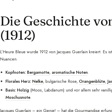
Die Geschichte vo
(1912)
L’Heure Bleue wurde 1912 von Jacques Guerlain kreiert. Es ist
Nuancen.
Kopfnoten:
Bergamotte
,
aromatische Noten
.
Florales Herz:
Nelke
, bulgarische Rose,
Orangenblüte
,
Ja
Basis:
Holzig
(Moos, Labdanum) und vor allem sehr vanillig,
Moschusnote
.
Jacques Guerlain – ein Genie! – hat die Gourmandise erfunde