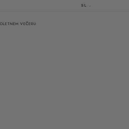
SL
POLETNEM VEČERU
: