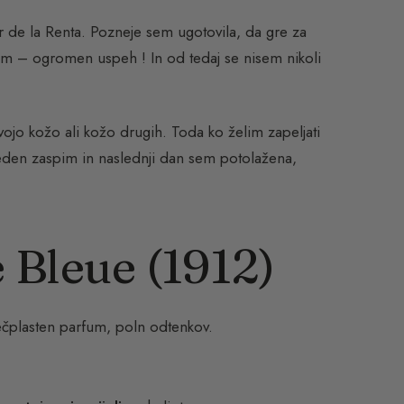
ar de la Renta. Pozneje sem ugotovila, da gre za
am – ogromen uspeh ! In od tedaj se nisem nikoli
vojo kožo ali kožo drugih. Toda ko želim zapeljati
preden zaspim in naslednji dan sem potolažena,
 Bleue (1912)
večplasten parfum, poln odtenkov.