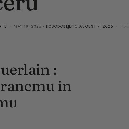
čeru
RTE
·
MAY 19, 2026
· POSODOBLJENO
AUGUST 7, 2026
· 4 MI
uerlain :
iranemu in
umu