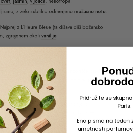
 cvet
,
jasmin
,
vijolica
, heliotropa.
jirano, z zelo subtilno odmerjeno
mošusno noto
.
 Najprej z L’Heure Bleue (ta dišava diši božansko
em, zgrajenem okoli
vanilije
.
Ponu
oma ustavil ; vznemirilo ga je prizorišče pred
dobrodo
o, nedefinirljivo modro barvo ; zdelo se je, da
Pridružite se skupno
svetlobo, ko vse vznesene dišave govorijo o
Paris.
i našlo svojih zvezd. Zdi se, kot da bi se vsi
Eno pismo na teden z
umetnosti parfumov 