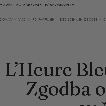
VODNIK PO PARFUMIH
PARFUMI
KONTAKT
DOMOV
›
VODNIK PO PARFUMIH
›
DEDIŠČINA IN ZGODBE
›
D
L’Heure Ble
Zgodba o