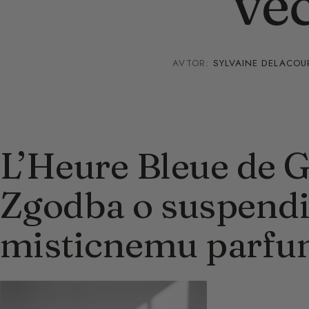
ve
AVTOR:
SYLVAINE DELACOU
L’Heure Bleue de G
Zgodba o suspend
misticnemu parf