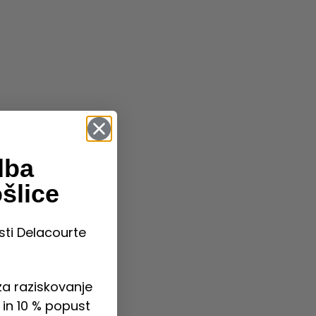
dba
šlice
sti Delacourte
a raziskovanje
in 10 % popust