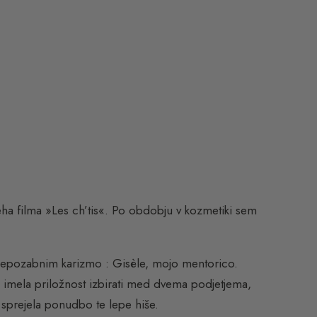
eha filma »Les ch’tis«. Po obdobju v kozmetiki sem
epozabnim karizmo : Gisèle, mojo mentorico.
m imela priložnost izbirati med dvema podjetjema,
sprejela ponudbo te lepe hiše.