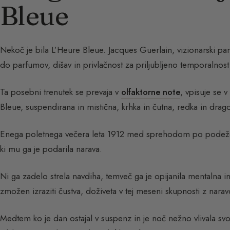
Bleue
Nekoč je bila L’Heure Bleue. Jacques Guerlain, vizionarski p
do parfumov, dišav in privlačnost za priljubljeno temporalnost
Ta posebni trenutek se prevaja v
olfaktorne note
, vpisuje se 
Bleue, suspendirana in mistična, krhka in čutna, redka in drag
Enega poletnega večera leta 1912 med sprehodom po podeželj
ki mu ga je podarila narava.
Ni ga zadelo strela navdiha, temveč ga je opijanila mentalna i
zmožen izraziti čustva, doživeta v tej meseni skupnosti z narav
Medtem ko je dan ostajal v suspenz in je noč nežno vlivala s