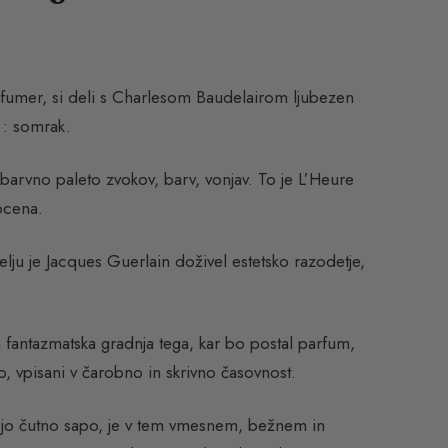
arfumer, si deli s Charlesom Baudelairom ljubezen
 : somrak.
v barvno paleto zvokov, barv, vonjav. To je L’Heure
ocena.
u je Jacques Guerlain doživel estetsko razodetje,
n fantazmatska gradnja tega, kar bo postal parfum,
o, vpisani v čarobno in skrivno časovnost.
vojo čutno sapo, je v tem vmesnem, bežnem in