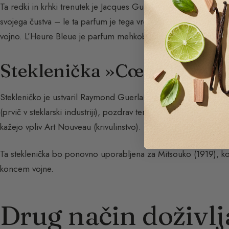
Ta redki in krhki trenutek je Jacques Guerlain začutil in rekel
svojega čustva – le ta parfum je tega vreden.« To mojstrsko 
vojno. L’Heure Bleue je parfum mehkobe, nostalgije. Parfum, ki h
Steklenička »Cœur Renve
Stekleničko je ustvaril Raymond Guerlain v sodelovanju z Bacc
(prvič v steklarski industriji), pozdrav temu obdobju romantizma
kažejo vpliv Art Nouveau (krivulinstvo).
Ta steklenička bo ponovno uporabljena za Mitsouko (1919), ko
koncem vojne.
Drug način doživlj