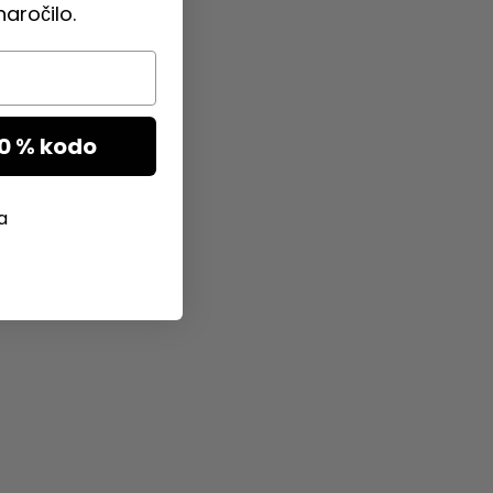
aročilo.
10 % kodo
a