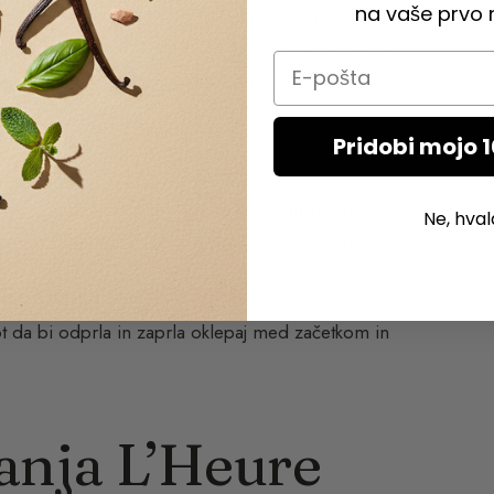
na vaše prvo n
 tole : »Nisem zmožen izraziti svojega nemira,
delo je poklon tem zadnjim trenutkom počitka pred
Email
krati nakazuje in vsiljuje spomin tiste, ki ga nosi.
rsé«
Pridobi mojo 
arat. Steklenička z obrnjenim in votlim srcem
Ne, hval
. Krivulje, postavljene na vrhu telesa stekleničke,
t da bi odprla in zaprla oklepaj med začetkom in
anja L’Heure