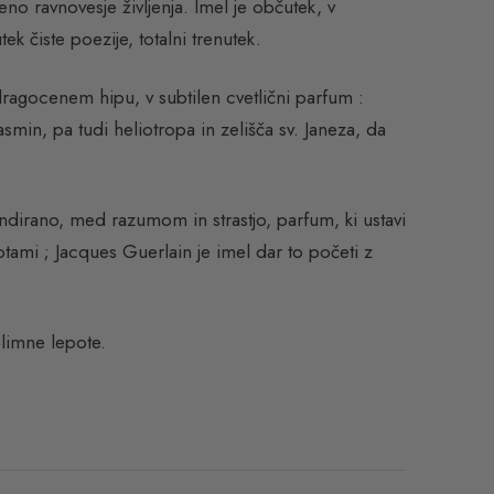
no ravnovesje življenja. Imel je občutek, v
k čiste poezije, totalni trenutek.
ragocenem hipu, v subtilen cvetlični parfum :
asmin, pa tudi heliotropa in zelišča sv. Janeza, da
ndirano, med razumom in strastjo, parfum, ki ustavi
tami ; Jacques Guerlain je imel dar to početi z
blimne lepote.