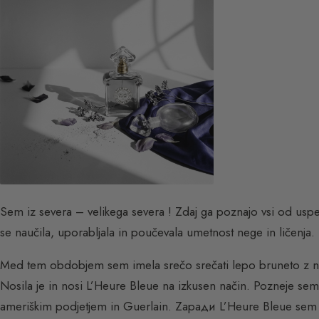
Sem iz severa – velikega severa ! Zdaj ga poznajo vsi od usp
se naučila, uporabljala in poučevala umetnost nege in ličenja.
Med tem obdobjem sem imela srečo srečati lepo bruneto z n
Nosila je in nosi L’Heure Bleue na izkusen način. Pozneje se
ameriškim podjetjem in Guerlain. Zaради L’Heure Bleue sem 