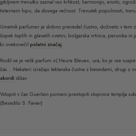
gibljivem trenutku zaznal vso krhkost, harmonijo, enoto, ogrože
tisternem hipu, da dosega večnost. Trenutek popolnosti, trenute
Umetnik parfumer je skrbno prevedel čustvo, doživeto v tem d
šopek toplih in glavatih cvetov, bolgarska vrtnica, perunika in j
bi ovekovečil
poletni značaj
.
Rodil se je velik parfum »L’Heure Bleue«, ura, ko je vse suspe
čas… Nekateri izražajo tektanska čustva z besedami, drugi z no
akordi
dišav.
Vstopiti v čas Guerlain pomeni prestopiti stopnice templja su
(Besedilo S. Favier)