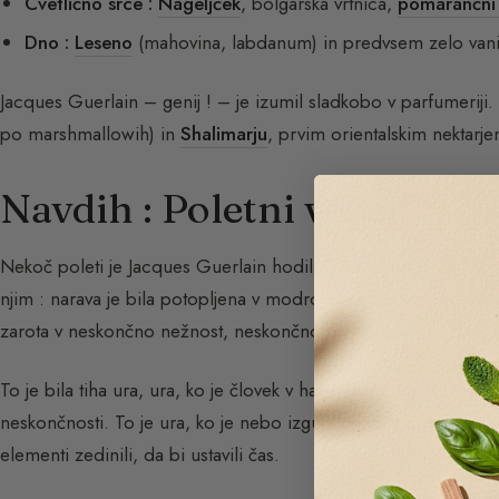
Cvetlično srce :
Nageljček
, bolgarska vrtnica,
pomarančni
Dno :
Leseno
(mahovina, labdanum) in predvsem zelo vanil
Jacques Guerlain – genij ! – je izumil sladkobo v parfumeriji.
po marshmallowih) in
Shalimarju
, prvim orientalskim nektarj
Navdih : Poletni večer
Nekoč poleti je Jacques Guerlain hodil na sprehod in se nenad
njim : narava je bila potopljena v modro svetlobo, zelo globok
zarota v neskončno nežnost, neskončno mehkobo.
To je bila tiha ura, ura, ko je človek v harmoniji s svetom in 
neskončnosti. To je ura, ko je nebo izgubilo svoje sonce in še n
elementi zedinili, da bi ustavili čas.