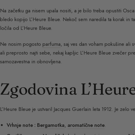
Na začetku ga nisem upala nositi, a je bilo treba opustiti Osc
bledo kopijo L’Heure Bleue. Nekoč sem naredila ta korak in t
ločila od L’Heure Bleue.
Ne nosim pogosto
parfuma
, saj ves dan voham pokušine ali s
ali preprosto najti sebe, nekaj kapljic L’Heure Bleue zvečer 
samozavestna in obnovljena.
Zgodovina L’Heure
L’Heure Bleue je ustvaril Jacques Guerlain leta 1912. Je zelo 
Vrhnje note :
Bergamotka
,
aromatične note
.