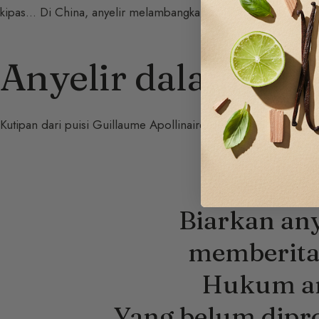
kipas… Di China, anyelir melambangkan kesuksesan sosial da
Anyelir dalam Sas
Kutipan dari puisi Guillaume Apollinaire, sebuah calligramme
Biarkan any
memberit
Hukum a
Yang belum dipr