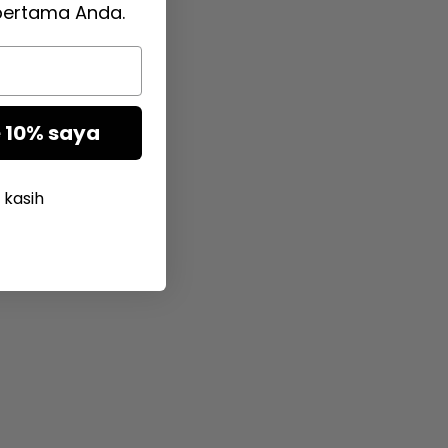
pertama Anda.
 10% saya
 kasih