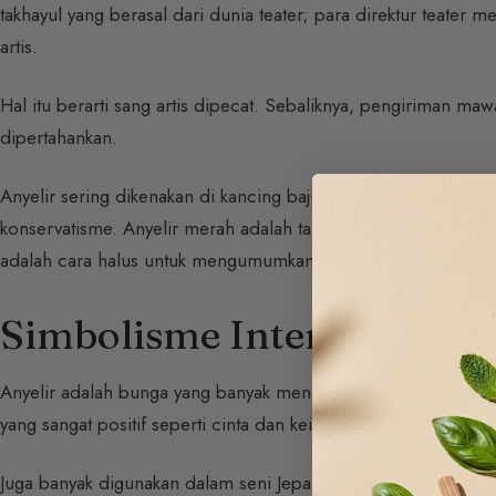
takhayul yang berasal dari dunia teater; para direktur teater
artis.
Hal itu berarti sang artis dipecat. Sebaliknya, pengiriman mawa
dipertahankan.
Anyelir sering dikenakan di kancing baju. Henri IV memakainy
konservatisme. Anyelir merah adalah tanda revolusioner. Seme
adalah cara halus untuk mengumumkan homoseksualitasnya.
Simbolisme Internasional
Anyelir adalah bunga yang banyak menghiasi pemakaman di Pr
yang sangat positif seperti cinta dan keistimewaan. Sering dib
Juga banyak digunakan dalam seni Jepang: ikebana, puisi, film