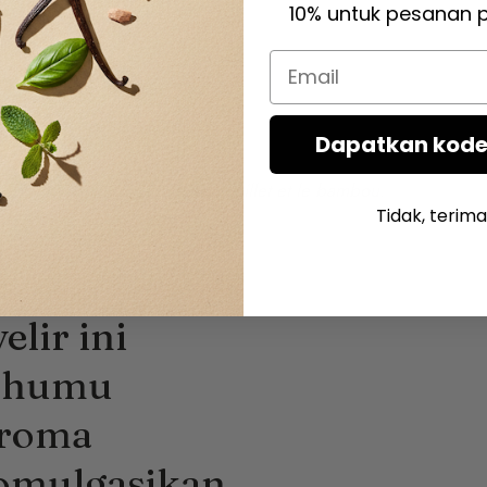
10% untuk pesanan 
n kebahagiaan.
Email
tra
Dapatkan kode
,
Étendards – la mandoline, l’œillet et le bambou
.
Tidak, terima
elir ini
ahumu
roma
omulgasikan