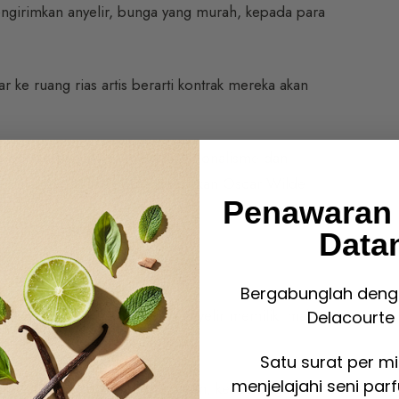
 mengirimkan anyelir, bunga yang murah, kepada para
r ke ruang rias artis berarti kontrak mereka akan
a berwarna putih, simbol tradisionalisme dan
ntara anyelir hijau yang dikenakan Oscar Wilde
Penawaran
Data
Bergabunglah deng
ancis, sementara di Jepang anyelir memiliki makna
Delacourte 
erikan pada hari perayaan ibu.
Satu surat per m
menjelajahi seni par
, buku, kimono, peralatan makan, kertas origami,