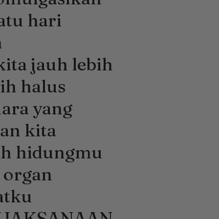
atu hari
n
ita jauh lebih
bih halus
uara yang
n kita
ih hidungmu
 organ
atku
EBIJAKSANAAN