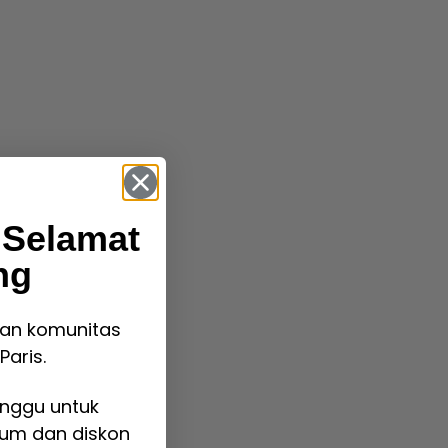
 Selamat
ng
an komunitas
Paris.
inggu untuk
fum dan diskon