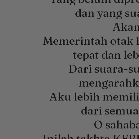
dan yang su
Aka
Memerintah otak k
tepat dan le
Dari suara-s
mengarahka
Aku lebih memil
dari semua
O sahab
Inilah takhta K