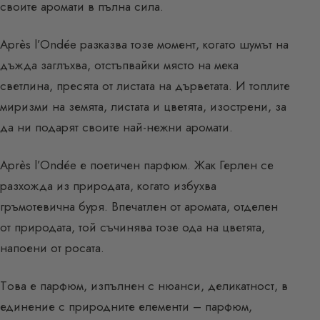
своите аромати в пълна сила.
Après l’Ondée разказва тозе момент, когато шумът на
дъжда заглъхва, отстъпвайки място на мека
светлина, пресята от листата на дърветата. И топлите
миризми на земята, листата и цветята, изострени, за
да ни подарят своите най-нежни аромати.
Après l’Ondée е поетичен парфюм. Жак Герлен се
разхожда из природата, когато избухва
гръмотевична буря. Впечатлен от аромата, отделен
от природата, той съчинява тозе ода на цветята,
напоени от росата.
Tова е парфюм, изпълнен с нюанси, деликатност, в
единение с природните елементи – парфюм,