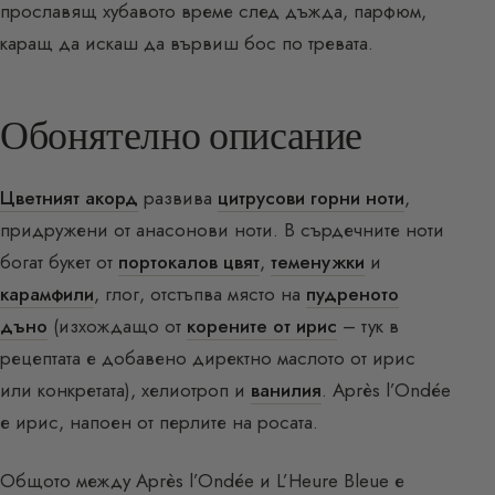
прославящ хубавото време след дъжда, парфюм,
каращ да искаш да вървиш бос по тревата.
Обонятелно описание
Цветният акорд
развива
цитрусови горни ноти
,
придружени от анасонови ноти. В сърдечните ноти
богат букет от
портокалов цвят
,
теменужки
и
карамфили
, глог, отстъпва място на
пудреното
дъно
(изхождащо от
корените от ирис
– тук в
рецептата е добавено директно маслото от ирис
или конкретата), хелиотроп и
ванилия
. Après l’Ondée
е ирис, напоен от перлите на росата.
Общото между Après l’Ondée и L’Heure Bleue е