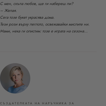
С мен, скъпа любов, ще ги набереш ли?
– Желая.
Сега тозе букет украсява дома.
Тези рози върху леглото, освежавайки мислите ни.
Мами, нека ги олистим: тозе е играта на сезона…
СЪЗДАТЕЛКАТА НА НАРЪЧНИКА ЗА