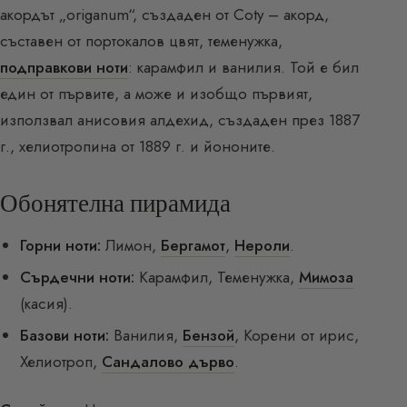
акордът „origanum“, създаден от Coty – акорд,
съставен от портокалов цвят, теменужка,
подправкови ноти
: карамфил и ванилия. Той е бил
един от първите, а може и изобщо първият,
използвал анисовия алдехид, създаден през 1887
г., хелиотропина от 1889 г. и йононите.
Обонятелна пирамида
Горни ноти:
Лимон,
Бергамот
,
Нероли
.
Сърдечни ноти:
Карамфил, Теменужка,
Мимоза
(касия).
Базови ноти:
Ванилия,
Бензой
, Корени от ирис,
Хелиотроп,
Сандалово дърво
.