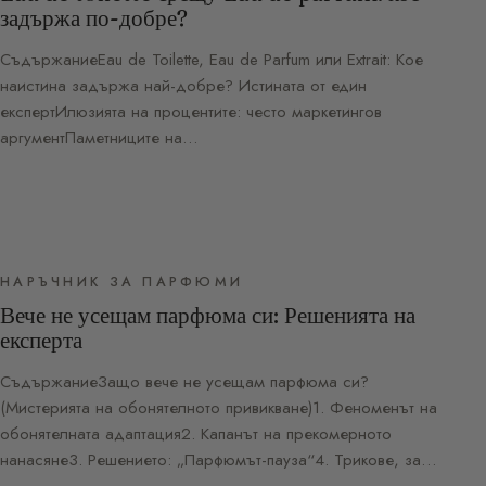
задържа по-добре?
СъдържаниеEau de Toilette, Eau de Parfum или Extrait: Кое
наистина задържа най-добре? Истината от един
експертИлюзията на процентите: често маркетингов
аргументПаметниците на…
НАРЪЧНИК ЗА ПАРФЮМИ
Вече не усещам парфюма си: Решенията на
експерта
СъдържаниеЗащо вече не усещам парфюма си?
(Мистерията на обонятелното привикване)1. Феноменът на
обонятелната адаптация2. Капанът на прекомерното
нанасяне3. Решението: „Парфюмът-пауза“4. Трикове, за…