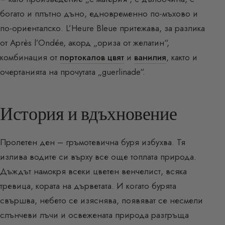
богато и плътно дъно, едновременно по-мъхово и
по-ориенталско. L’Heure Bleue притежава, за разлика
от Après l’Ondée, акорд „ориза от желатин“,
комбинация от
портокалов цвят
и
ванилия
, както и
очертанията на прочутата „guerlinade“.
История и вдъхновение
Пролетен ден – гръмотевична буря избухва. Тя
излива водите си върху все още топлата природа.
Дъждът намокря всеки цветен венчелист, всяка
тревица, кората на дърветата. И когато бурята
свършва, небето се изяснява, появяват се несмели
слънчеви лъчи и освежената природа разгръща