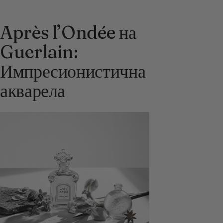
Après l’Ondée на
Guerlain:
Импресионистична
акварела