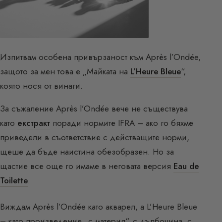
Изпитвам особена привързаност към Après l’Ondée,
защото за мен това е „Майката на
L’Heure Bleue
“,
която нося от винаги.
За съжаление Après l’Ondée вече не съществува
като
екстракт
поради нормите IFRA – ако го бяхме
приведели в съответствие с действащите норми,
щеше да бъде наистина обезобразен. Но за
щастие все още го имаме в неговата версия
Eau de
Toilette
.
Виждам Après l’Ondée като акварел, а L’Heure Bleue
– като произведение „с материя“, с дълбочина, с