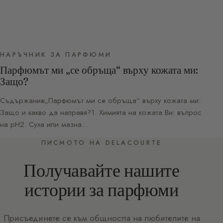
НАРЪЧНИК ЗА ПАРФЮМИ
Парфюмът ми „се обръща“ върху кожата ми:
Защо?
Съдържание„Парфюмът ми се обръща“ върху кожата ми:
Защо и какво да направя?1. Химията на кожата Ви: въпрос
на pH2. Суха или мазна…
ПИСМОТО НА DELACOURTE
Получавайте нашите
истории за парфюми
Присъединете се към общността на любителите на