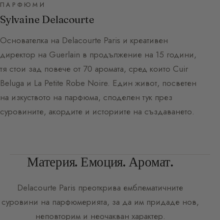
ПАРФЮМИ
Sylvaine Delacourte
Основателка на Delacourte Paris и креативен
директор на Guerlain в продължение на 15 години,
тя стои зад повече от 70 аромата, сред които Cuir
Beluga и La Petite Robe Noire. Един живот, посветен
на изкуството на парфюма, споделен тук през
суровините, акордите и историите на създаването.
Материя. Емоция. Аромат.
Delacourte Paris
преоткрива емблематичните
суровини на парфюмерията, за да им придаде нов,
неповторим и неочакван характер.