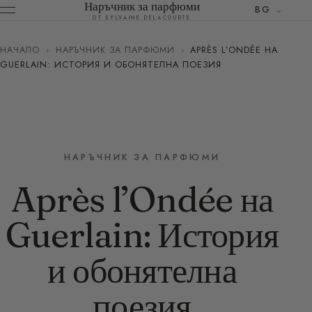
Наръчник за парфюми
BG
ОТ SYLVAINE DELACOURTE
НАЧАЛО
›
НАРЪЧНИК ЗА ПАРФЮМИ
›
APRÈS L’ONDÉE НА
GUERLAIN: ИСТОРИЯ И ОБОНЯТЕЛНА ПОЕЗИЯ
НАРЪЧНИК ЗА ПАРФЮМИ
Après l’Ondée на
Guerlain: История
и обонятелна
поезия