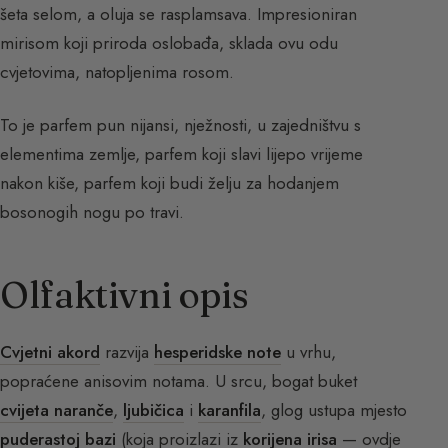
šeta selom, a oluja se rasplamsava. Impresioniran
mirisom koji priroda oslobađa, sklada ovu odu
cvjetovima, natopljenima rosom.
To je parfem pun nijansi, nježnosti, u zajedništvu s
elementima zemlje, parfem koji slavi lijepo vrijeme
nakon kiše, parfem koji budi želju za hodanjem
bosonogih nogu po travi.
Olfaktivni opis
Cvjetni akord
razvija
hesperidske note
u vrhu,
popraćene anisovim notama. U srcu, bogat buket
cvijeta naranče
,
ljubičica
i
karanfila
, glog ustupa mjesto
puderastoj bazi
(koja proizlazi iz
korijena irisa
— ovdje