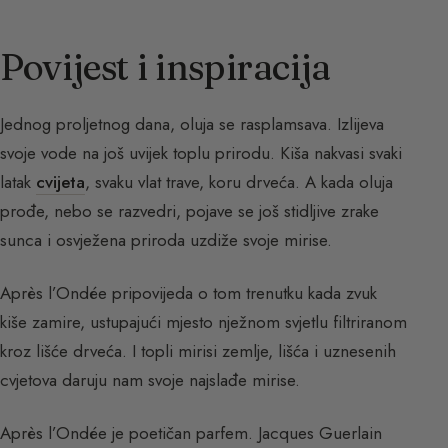
Povijest i inspiracija
Jednog proljetnog dana, oluja se rasplamsava. Izlijeva
svoje vode na još uvijek toplu prirodu. Kiša nakvasi svaki
latak
cvijeta
, svaku vlat trave, koru drveća. A kada oluja
prođe, nebo se razvedri, pojave se još stidljive zrake
sunca i osvježena priroda uzdiže svoje mirise.
Après l’Ondée pripovijeda o tom trenutku kada zvuk
kiše zamire, ustupajući mjesto nježnom svjetlu filtriranom
kroz lišće drveća. I topli mirisi zemlje, lišća i uznesenih
cvjetova daruju nam svoje najslađe mirise.
Après l’Ondée je poetičan parfem. Jacques Guerlain