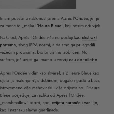
Imam posebnu naklonost prema Après l’Ondée, jer je
za mene to „majka
L’Heure Bleue
“, koji nosim oduvijek.
Nažalost, Après l’Ondée više ne postoji kao
ekstrakt
parfema
, zbog IFRA normi, a da smo ga prilagodili
važećim propisima, bio bi uistinu izobličen. No,
srećom, još uvijek ga imamo u verziji
eau de toilette
.
Après l’Ondée vidim kao akvarel, a L’Heure Bleue kao
djelo „s materijom“, s dubinom, bogato i gusto u bazi,
istovremeno više mahovinski i više orijentalno. L’Heure
Bleue posjeduje, za razliku od Après l’Ondée,
„marshmallow“ akord, spoj
cvijeta naranče
i
vanilije
,
kao i naznaku slavne guerlinade.