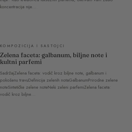
koncentracija nije…
KOMPOZICIJA I SASTOJCI
Zelena faceta: galbanum, biljne note i
kultni parfemi
SadržajZelena faceta: vodič kroz biljne note, galbanum i
pokošenu travuDefinicija zelenih notaGalbanumPrirodne zelene
noteSintetičke zelene noteNeki zeleni parfemiZelena faceta:
vodič kroz biljne…