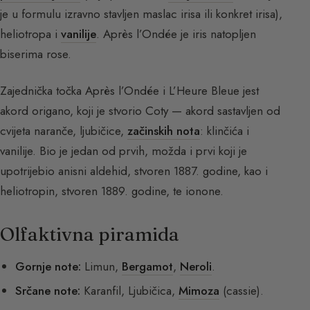
je u formulu izravno stavljen maslac irisa ili konkret irisa),
heliotropa i
vanilije
. Après l’Ondée je iris natopljen
biserima rose.
Zajednička točka Après l’Ondée i L’Heure Bleue jest
akord origano, koji je stvorio Coty — akord sastavljen od
cvijeta naranče, ljubičice,
začinskih nota
: klinčića i
vanilije. Bio je jedan od prvih, možda i prvi koji je
upotrijebio anisni aldehid, stvoren 1887. godine, kao i
heliotropin, stvoren 1889. godine, te ionone.
Olfaktivna piramida
Gornje note:
Limun,
Bergamot
,
Neroli
.
Srčane note:
Karanfil, Ljubičica,
Mimoza
(cassie).