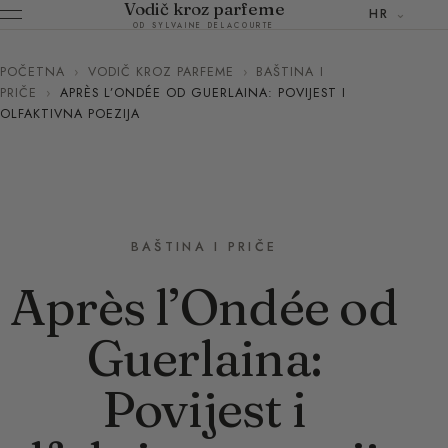
Vodič kroz parfeme
HR
OD SYLVAINE DELACOURTE
POČETNA
›
VODIČ KROZ PARFEME
›
BAŠTINA I
PRIČE
›
APRÈS L’ONDÉE OD GUERLAINA: POVIJEST I
OLFAKTIVNA POEZIJA
BAŠTINA I PRIČE
Après l’Ondée od
Guerlaina:
Povijest i