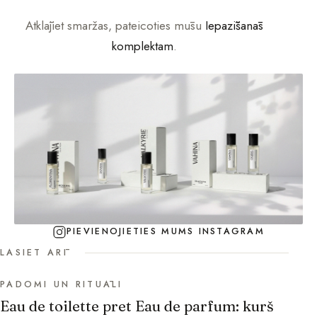
Atklājiet smaržas, pateicoties mūsu
Iepazīšanās
komplektam
.
PIEVIENOJIETIES MUMS INSTAGRAM
LASIET ARĪ
PADOMI UN RITUĀLI
Eau de toilette pret Eau de parfum: kurš