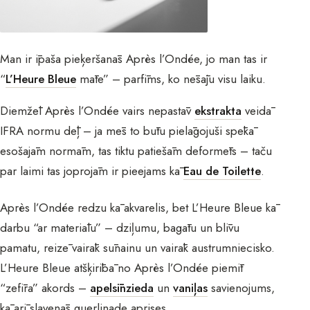
Man ir īpaša pieķeršanās Après l’Ondée, jo man tas ir
“
L’Heure Bleue
māte” – parfīms, ko nēsāju visu laiku.
Diemžēl Après l’Ondée vairs nepastāv
ekstrakta
veidā
IFRA normu dēļ – ja mēs to būtu pielāgojuši spēkā
esošajām normām, tas tiktu patiešām deformēts – taču
par laimi tas joprojām ir pieejams kā
Eau de Toilette
.
Après l’Ondée redzu kā akvarelis, bet L’Heure Bleue kā
darbu “ar materiālu” – dziļumu, bagātu un blīvu
pamatu, reizē vairāk sūnainu un vairāk austrumniecisko.
L’Heure Bleue atšķirībā no Après l’Ondée piemīt
“zefīra” akords –
apelsīnzieda
un
vaniļas
savienojums,
kā arī slavenās guerlinade aprises.