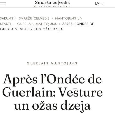
Smaržu ceļvedis
LV
NO SYLVAINE DELACOURTE
SĀKUMS
›
SMARŽU CEĻVEDIS
›
MANTOJUMS UN
STĀSTI
›
GUERLAIN MANTOJUMS
›
APRÈS L’ONDÉE DE
GUERLAIN: VĒSTURE UN OŽAS DZEJA
GUERLAIN MANTOJUMS
Après l’Ondée de
Guerlain: Vēsture
un ožas dzeja