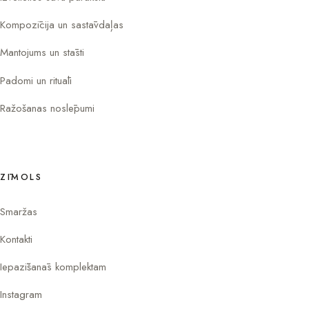
Kompozīcija un sastāvdaļas
Mantojums un stāsti
Padomi un rituāli
Ražošanas noslēpumi
ZĪMOLS
Smaržas
Kontakti
Iepazīšanās komplektam
Instagram