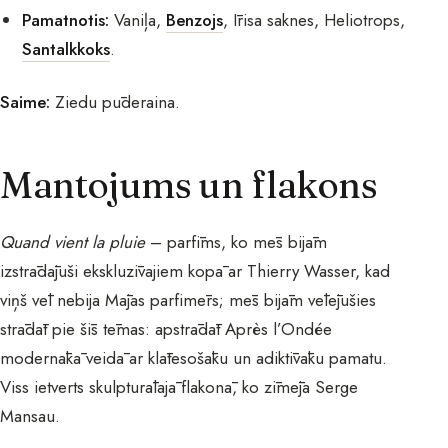
Pamatnotis:
Vaniļa,
Benzojs
, Īrisa saknes, Heliotrops,
Santalkkoks
.
Saime:
Ziedu pūderaina.
Mantojums un flakons
Quand vient la pluie
– parfīms, ko mēs bijām
izstrādājuši ekskluzīvajiem kopā ar Thierry Wasser, kad
viņš vēl nebija Mājas parfimērs; mēs bijām vēlējušies
strādāt pie šīs tēmas: apstrādāt Après l’Ondée
modernākā veidā ar klātesošāku un adiktīvāku pamatu.
Viss ietverts skulpturālajā flakonā, ko zīmēja Serge
Mansau.