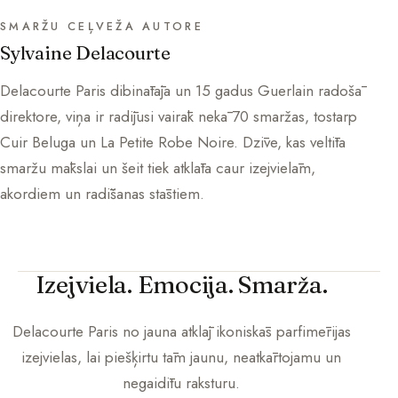
SMARŽU CEĻVEŽA AUTORE
Sylvaine Delacourte
Delacourte Paris dibinātāja un 15 gadus Guerlain radošā
direktore, viņa ir radījusi vairāk nekā 70 smaržas, tostarp
Cuir Beluga un La Petite Robe Noire. Dzīve, kas veltīta
smaržu mākslai un šeit tiek atklāta caur izejvielām,
akordiem un radīšanas stāstiem.
Izejviela. Emocija. Smarža.
Delacourte Paris
no jauna atklāj ikoniskās parfimērijas
izejvielas, lai piešķirtu tām jaunu, neatkārtojamu un
negaidītu raksturu.