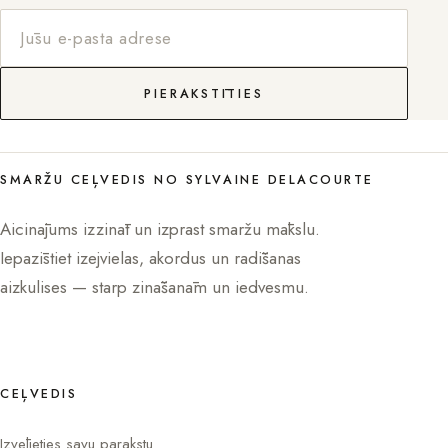
PIERAKSTĪTIES
SMARŽU CEĻVEDIS NO SYLVAINE DELACOURTE
Aicinājums izzināt un izprast smaržu mākslu.
Iepazīstiet izejvielas, akordus un radīšanas
aizkulises — starp zināšanām un iedvesmu.
CEĻVEDIS
Izvēlieties savu parakstu