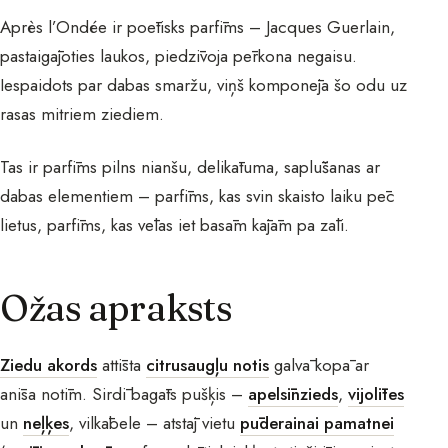
Après l’Ondée ir poētisks parfīms – Jacques Guerlain,
pastaigājoties laukos, piedzīvoja pērkona negaisu.
Iespaidots par dabas smaržu, viņš komponēja šo odu uz
rasas mitriem ziediem.
Tas ir parfīms pilns nianšu, delikātuma, saplūšanas ar
dabas elementiem – parfīms, kas svin skaisto laiku pēc
lietus, parfīms, kas vēlas iet basām kājām pa zāli.
Ožas apraksts
Ziedu akords
attīsta
citrusaugļu notis
galvā kopā ar
anīsa notīm. Sirdī bagāts pušķis –
apelsīnzieds
,
vijolītes
un
neļķes
, vilkābele – atstāj vietu
pūderainai pamatnei