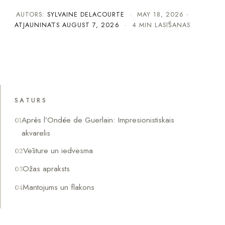
AUTORS:
SYLVAINE DELACOURTE
·
MAY 18, 2026
·
ATJAUNINĀTS
AUGUST 7, 2026
· 4 MIN LASĪŠANAS
SATURS
Après l’Ondée de Guerlain: Impresionistiskais
akvarelis
Vēsture un iedvesma
Ožas apraksts
Mantojums un flakons