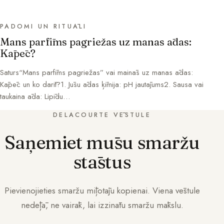
PADOMI UN RITUĀLI
Mans parfīms pagriežas uz manas ādas:
Kāpēc?
Saturs“Mans parfīms pagriežas” vai mainās uz manas ādas:
Kāpēc un ko darīt?1. Jūsu ādas ķīmija: pH jautājums2. Sausa vai
taukaina āda: Lipīdu…
DELACOURTE VĒSTULE
Saņemiet mūsu smaržu
stāstus
Pievienojieties smaržu mīļotāju kopienai. Viena vēstule
nedēļā, ne vairāk, lai izzinātu smaržu mākslu.