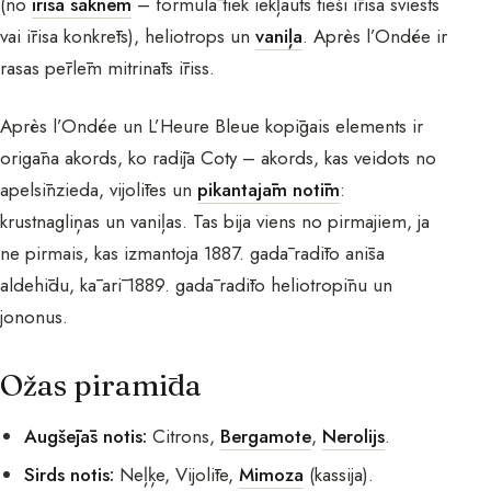
(no
īrisa saknēm
– formulā tiek iekļauts tieši īrisa sviests
vai īrisa konkrēts), heliotrops un
vaniļa
. Après l’Ondée ir
rasas pērlēm mitrināts īriss.
Après l’Ondée un L’Heure Bleue kopīgais elements ir
origāna akords, ko radīja Coty – akords, kas veidots no
apelsīnzieda, vijolītes un
pikantajām notīm
:
krustnagliņas un vaniļas. Tas bija viens no pirmajiem, ja
ne pirmais, kas izmantoja 1887. gadā radīto anīsa
aldehīdu, kā arī 1889. gadā radīto heliotropīnu un
jononus.
Ožas piramīda
Augšējās notis:
Citrons,
Bergamote
,
Nerolijs
.
Sirds notis:
Neļķe, Vijolīte,
Mimoza
(kassija).