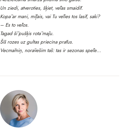
Un ziedi, atveroties, šķiet, vēlas smaidīt.
Kopā ar mani, mīļais, vai Tu vēlies tos lasīt, saki?
– Es to vēlos.
Tagad šī pušķis rotā māju.
Šīs rozes uz gultas priecina prātus.
Vecmāmiņ, norāvēsim tās: tas ir sezonas spēle…