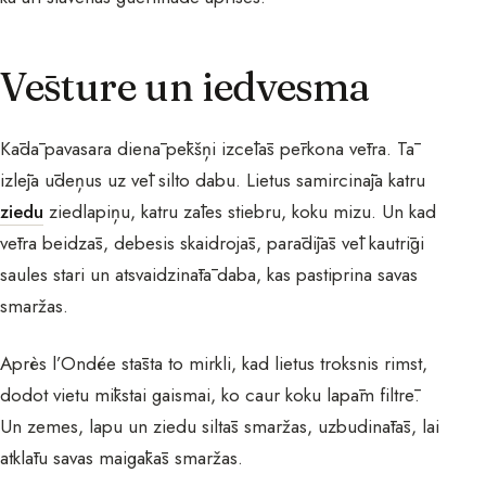
Vēsture un iedvesma
Kādā pavasara dienā pēkšņi izcēlās pērkona vētra. Tā
izlēja ūdeņus uz vēl silto dabu. Lietus samircināja katru
ziedu
ziedlapiņu, katru zāles stiebru, koku mizu. Un kad
vētra beidzās, debesis skaidrojās, parādījās vēl kautrīgi
saules stari un atsvaidzinātā daba, kas pastiprina savas
smaržas.
Après l’Ondée stāsta to mirkli, kad lietus troksnis rimst,
dodot vietu mīkstai gaismai, ko caur koku lapām filtrē.
Un zemes, lapu un ziedu siltās smaržas, uzbudinātās, lai
atklātu savas maigākās smaržas.