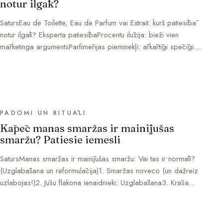
notur ilgāk?
SatursEau de Toilette, Eau de Parfum vai Extrait: kurš patiesībā
notur ilgāk? Eksperta patiesībaProcentu ilūzija: bieži vien
mārketinga argumentsParfimērijas pieminekļi: ārkārtīgi spēcīgi…
PADOMI UN RITUĀLI
Kāpēc manas smaržas ir mainījušas
smaržu? Patiesie iemesli
SatursManas smaržas ir mainījušas smaržu: Vai tas ir normāli?
(Uzglabāšana un reformulācija)1. Smaržas noveco (un dažreiz
uzlabojas!)2. Jūsu flakona ienaidnieki: Uzglabāšana3. Krāsa…