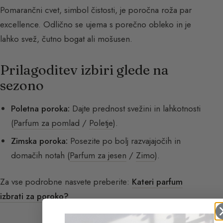
Pomarančni cvet, simbol čistosti, je poročna roža par
excellence. Odlično se ujema s porečno obleko in je
lahko svež, čutno bogat ali mošusen.
Prilagoditev izbiri glede na
sezono
Poletna poroka:
Dajte prednost svežini in lahkotnosti
(
Parfum za pomlad
/
Poletje
).
Zimska poroka:
Posezite po bolj razvajajočih in
domačih notah (
Parfum za jesen
/
Zimo
).
Za vse podrobne nasvete preberite:
Kateri parfum
izbrati za poroko?