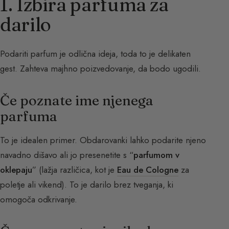
1. Izbira parfuma za
darilo
Podariti parfum je odlična ideja, toda to je delikaten
gest. Zahteva majhno poizvedovanje, da bodo ugodili.
Če poznate ime njenega
parfuma
To je idealen primer. Obdarovanki lahko podarite njeno
navadno dišavo ali jo presenetite s “
parfumom v
oklepaju
” (lažja različica, kot je
Eau de Cologne
za
poletje ali vikend). To je darilo brez tveganja, ki
omogoča odkrivanje.