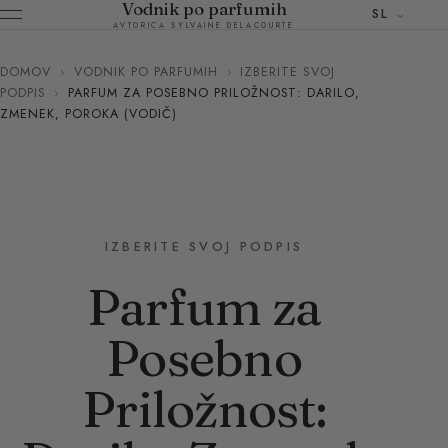
Vodnik po parfumih
SL
AVTORICA SYLVAINE DELACOURTE
DOMOV
›
VODNIK PO PARFUMIH
›
IZBERITE SVOJ
PODPIS
›
PARFUM ZA POSEBNO PRILOŽNOST: DARILO,
ZMENEK, POROKA (VODIČ)
IZBERITE SVOJ PODPIS
Parfum za
Posebno
Priložnost: