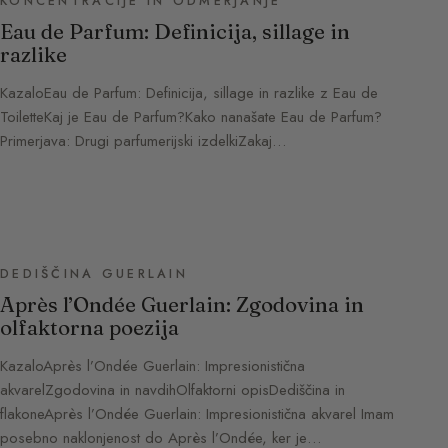
KONCENTRACIJE IN ODMERJANJE
Eau de Parfum: Definicija, sillage in
razlike
KazaloEau de Parfum: Definicija, sillage in razlike z Eau de
ToiletteKaj je Eau de Parfum?Kako nanašate Eau de Parfum?
Primerjava: Drugi parfumerijski izdelkiZakaj…
DEDIŠČINA GUERLAIN
Après l’Ondée Guerlain: Zgodovina in
olfaktorna poezija
KazaloAprès l’Ondée Guerlain: Impresionistična
akvarelZgodovina in navdihOlfaktorni opisDediščina in
flakoneAprès l’Ondée Guerlain: Impresionistična akvarel Imam
posebno naklonjenost do Après l’Ondée, ker je…