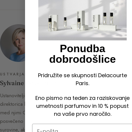
Ponudba
dobrodošlice
USTVARJALKA VODNIKA PO PARFUMIH
Pridružite se skupnosti Delacourte
Sylvaine Delacourte
Paris.
Ustanoviteljica hiše Delacourte Paris in 15 let kreativna
Eno pismo na teden za raziskovanje
direktorica hiše Guerlain je ustvarila več kot 70 dišav,
umetnosti parfumov in 10 % popust
med njimi Cuir Beluga in La Petite Robe Noire. Življenje,
na vaše prvo naročilo.
posvečeno umetnosti parfuma, ki ga tukaj deli skozi
Email
surovine, akorde in zgodbe o ustvarjanju.