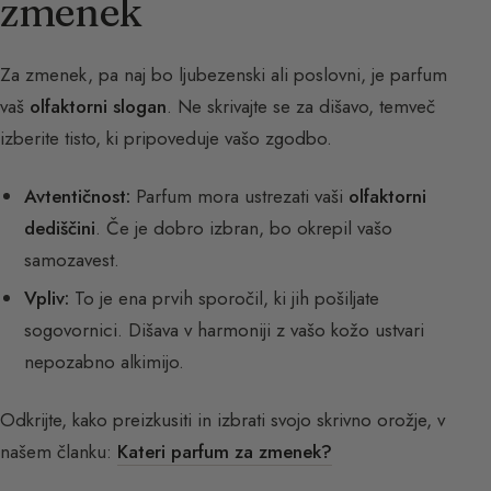
zmenek
Za zmenek, pa naj bo ljubezenski ali poslovni, je parfum
vaš
olfaktorni slogan
. Ne skrivajte se za dišavo, temveč
izberite tisto, ki pripoveduje vašo zgodbo.
Avtentičnost:
Parfum mora ustrezati vaši
olfaktorni
dediščini
. Če je dobro izbran, bo okrepil vašo
samozavest.
Vpliv:
To je ena prvih sporočil, ki jih pošiljate
sogovornici. Dišava v harmoniji z vašo kožo ustvari
nepozabno alkimijo.
Odkrijte, kako preizkusiti in izbrati svojo skrivno orožje, v
našem članku:
Kateri parfum za zmenek?