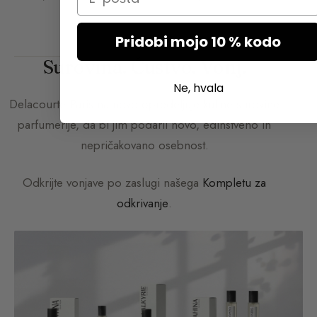
Pridobi mojo 10 % kodo
Surovina. Čustvo. Vonj.
Ne, hvala
Delacourte Paris
na novo opredeljuje kultne surovine
parfumerije, da bi jim podaril novo, edinstveno in
nepričakovano osebnost.
Odkrijte vonjave po zaslugi našega
Kompletu za
odkrivanje
.