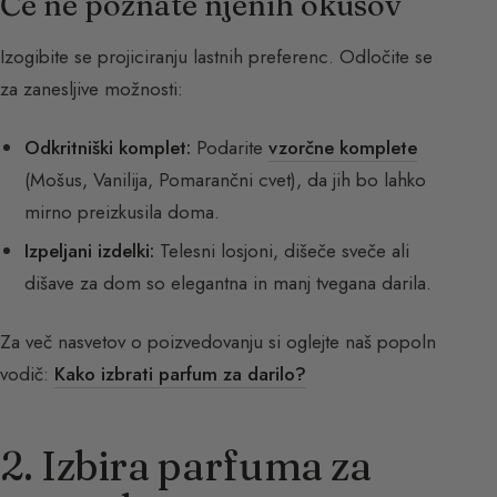
Če ne poznate njenih okusov
Izogibite se projiciranju lastnih preferenc. Odločite se
za zanesljive možnosti:
Odkritniški komplet:
Podarite
vzorčne komplete
(Mošus, Vanilija, Pomarančni cvet), da jih bo lahko
mirno preizkusila doma.
Izpeljani izdelki:
Telesni losjoni, dišeče sveče ali
dišave za dom so elegantna in manj tvegana darila.
Za več nasvetov o poizvedovanju si oglejte naš popoln
vodič:
Kako izbrati parfum za darilo?
2. Izbira parfuma za