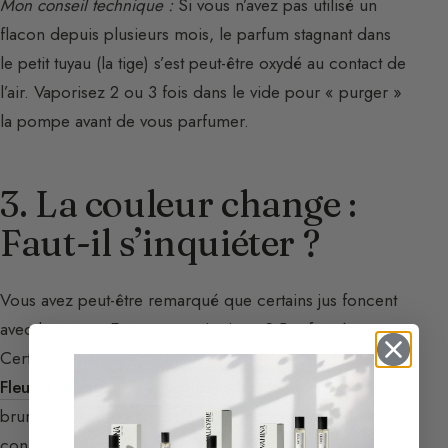
Mon conseil technique :
Si vous n’avez pas utilisé un
flacon depuis plusieurs mois, le parfum stagnant dans
le petit tuyau (la tige) s’est peut-être oxydé au contact de
l’air. Vaporisez 2 ou 3 fois dans le vide pour « purger »
la pompe avant de vous parfumer.
3. La couleur change :
Faut-il s’inquiéter ?
Vous avez peut-être remarqué que certains jus foncent
avec le temps. Est-ce mauvais signe ? Pas forcément.
Certaines matières premières naturelles, comme la
Fleur d’Oranger
ou le
Jasmin
, ont tendance à rougir ou
brunir naturellement. C’est une réaction chimique
connue des parfumeurs (due à l’anthranilate de méthyle