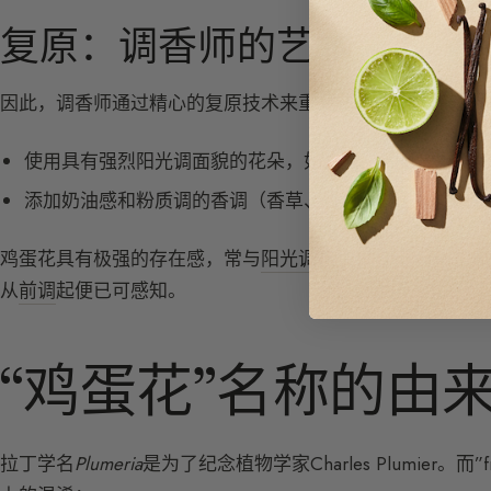
复原：调香师的艺术
因此，调香师通过精心的复原技术来重塑它的香气，将天然
使用具有强烈阳光调面貌的花朵，如
依兰
、茉莉、栀子花
添加奶油感和粉质调的香调（香草、杏仁、安息香）。
鸡蛋花具有极强的存在感，常与
阳光调花朵
和白花（晚香玉
从
前调
起便已可感知。
“鸡蛋花”名称的由
拉丁学名
Plumeria
是为了纪念植物学家Charles Plumier。而