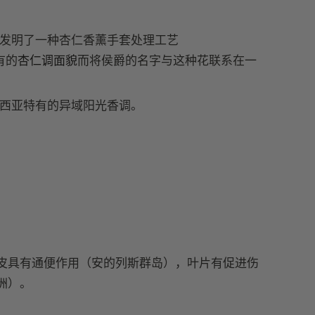
十七世纪发明了一种杏仁香薰手套处理工艺
有的
杏仁调面貌
而将侯爵的名字与这种花联系在一
西亚特有的异域阳光香调。
皮具有通便作用（安的列斯群岛），叶片有促进伤
洲）。