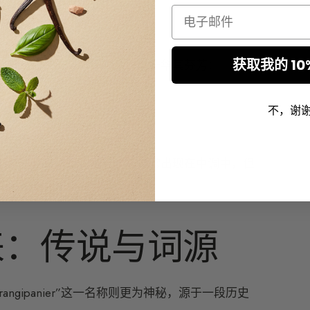
Email
获取我的 10
原料与合成成分巧妙融合，以升华其芬芳：
。
不，谢
、木兰、栀子花）搭配。它通常出现在
中调
中，但
来：传说与词源
”frangipanier”这一名称则更为神秘，源于一段历史