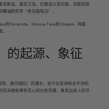
里求斯岛、留尼汪岛、巴厘岛以及印度。自那些旅
和椰油的芬芳
（
参见脂吸法
）。
otta、Mimosa Tiaré和L’Instant。
鸡蛋
散。
ia）的起源、象征
、墨西哥、委内瑞拉）的灌木，如今在亚洲和太平洋的
的花朵拥有黄色花心和白色花瓣，散发出迷人的芬