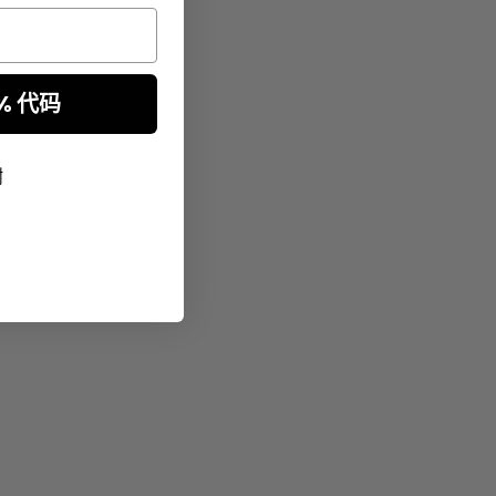
% 代码
谢