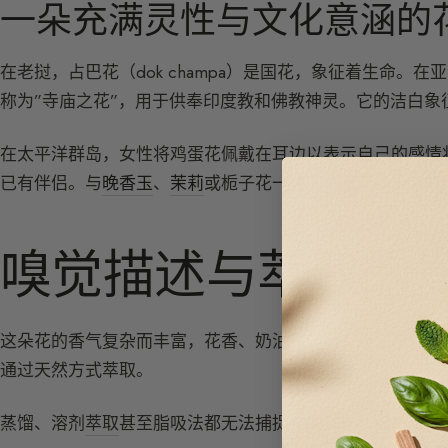
一朵充满灵性与文化意涵的
在老挝，占巴花（dok champa）是国花，象征着生命
称为”寺庙之花”，用于供奉印度教和佛教神灵。它的洁白象
在太平洋群岛，女性将鸡蛋花佩戴在耳边以表示自己的感情
已有伴侣。与
晚香玉
、
茉莉
或栀子花一样，鸡蛋花也被用来
嗅觉描述与萃取的
这朵花的香气复杂而丰富，花香、奶油感，带有杏仁和香草
通过天然方式萃取。
蒸馏、溶剂
萃取
甚至脂吸法都无法捕捉它的气息。这朵花过