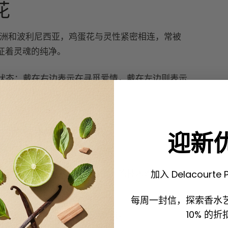
花
。在亚洲和波利尼西亚，鸡蛋花与灵性紧密相连，常被
征着灵魂的纯净。
状态：戴在右边表示在寻觅爱情，戴在左边则表示
编织花冠和花环。
复杂性
迎新
的面貌。然而，它面临一个重大的技术难题：无法
加入 Delacourte 
每周一封信，探索香水
10% 的折
于脆弱，采摘后香气会迅速衰减。