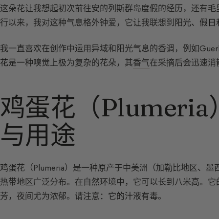
这朵花让我想起初次前往安的列斯群岛度假的经历，还有毛
行以来，我对这种气息格外钟爱，它让我联想到
阳光、假日
我一直喜欢在创作中运用异域和阳光气息的香调，例如Guerlain的Terrac
花
是一种嗅觉上极为复杂的花朵，其
香气
在采摘后会迅速消
鸡蛋花（Plumer
与用途
鸡蛋花（Plumeria）是一种原产于中美洲（加勒比地区
热带地区广泛分布。在自然环境中，它可以长到八米高。它
芳，夜间尤为浓郁。
请注意：它的汁液有毒
。