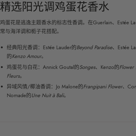
精选阳光调鸡蛋花香水
鸡蛋花是逃逸主题香水的标志性香调。在Guerlain、Estée L
常与海洋调和栀子花搭配。
经典阳光香调：Estée Lauder的
Beyond Paradise
、Estée L
的
Kenzo Amour
。
鸡蛋花与白花：Annick Goutal的
Songes
、Kenzo的
Flower 
Fleurs
。
异域风情/椰油香调：Jo Malone的
Frangipani Flower
、Comp
Nomade的
Une Nuit à Bali
。