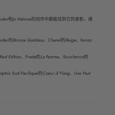
auder和Jo Malone的创作中都能找到它的身影，通
auder的
Bronze Goddess
、Chanel的
Beige
、Kenzo
Red Edition
、Prada的
La Femme
、Boucheron的
toir Sud Pacifique的
Coeur d’Ylang
、Une Nuit