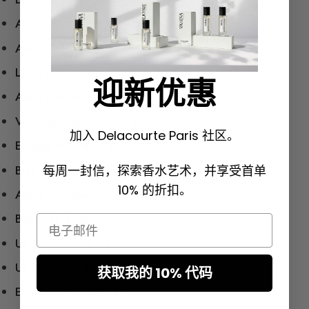
Acqua Forte
Cerruti
Alma de Rosario
Mizensir
L’Eau d’Issey
Issey Miyake（1992年，大获成功）
迎新优惠
Aqua Marine
Bulgari
Vents et Marées
Molinard
加入 Delacourte Paris 社区。
Escape for Men
Calvin Klein
Bleu
Chanel
每周一封信，探索香水艺术，并享受首单
10% 的折扣。
Allure Homme Sport
Chanel
Boss The Scent
Hugo Boss
Email
Un Jardin sur le Nil
Hermès
Un Jardin Après la Mousson
Hermès
获取我的 10% 代码
Eau des Merveilles Bleue
Hermès