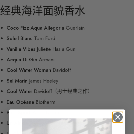
经典海洋面貌香水
Coco Fizz Aqua Allegoria
Guerlain
Soleil Blanc
Tom Ford
Vanilla Vibes
Juliette Has a Gun
Acqua Di Gio
Armani
Cool Water Woman
Davidoff
Sel Marin
James Heeley
Cool Water
Davidoff（男士经典之作）
Eau Océane
Biotherm
Polo Sport
Ralph Lauren
Un Air de Bretagne
Artisan Parfumeur
Le Champ de Camargue
Artisan Parfumeur