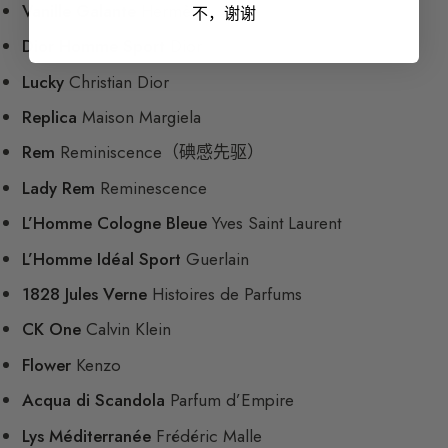
Vanille Galante
Hermès
不，谢谢
Dior Homme Sport
Dior
Lucky
Christian Dior
Replica
Maison Margiela
Rem
Reminiscence（碘感先驱）
Lady Rem
Reminescence
L’Homme Cologne Bleue
Yves Saint Laurent
L’Homme Idéal Sport
Guerlain
1828 Jules Verne
Histoires de Parfums
CK One
Calvin Klein
Flower
Kenzo
Acqua di Scandola
Parfum d’Empire
Lys Méditerranée
Frédéric Malle