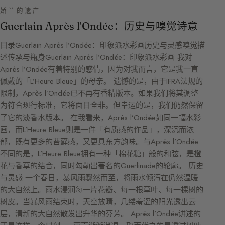
娇兰的遗产
Guerlain Après l’Ondée：历史与嗅觉诗意
目录Guerlain Après l’Ondée：印象派水彩画历史与灵感嗅觉描
述传承与瓶身Guerlain Après l’Ondée：印象派水彩画 我对
Après l’Ondée有着特别的感情，因为对我而言，它是我一直
佩戴的「L’Heure Bleue」的母亲。 遗憾的是，由于IFRA法规的
限制，Après l’Ondée已不再有香精版本。如果我们将其调整
为符合现行标准，它将面目全非。但幸运的是，我们仍然保留
了它的淡香水版本。 在我看来，Après l’Ondée如同一幅水彩
画，而L’Heure Bleue则是一件「有质感的作品」，深沉而浓
郁，既有更多的苔藓感，又更具东方韵味。与Après l’Ondée
不同的是，L’Heure Bleue拥有一种「棉花糖」般的和弦，是橙
花与香草的结合，同时勾勒出著名的Guerlinade的轮廓。 历史
与灵感 一个春日，暴风雨骤然而至，将雨水倾泻在仍然温暖
的大自然上。雨水浸润每一片花瓣、每一根草叶、每一棵树的
树皮。当暴风雨结束时，天空放晴，几缕羞涩的阳光透出云
层，清新的大自然散发出升华的芬芳。 Après l’Ondée讲述的