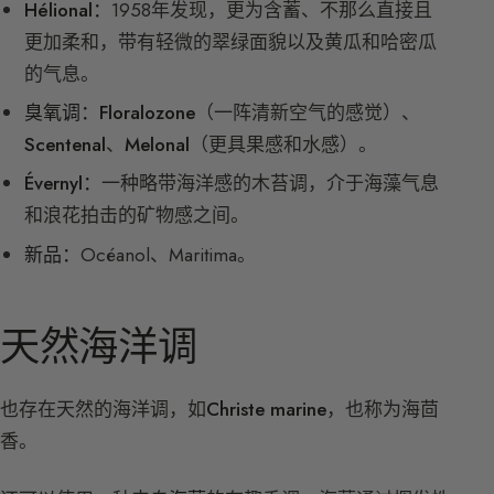
Hélional：
1958年发现，更为含蓄、不那么直接且
更加柔和，带有轻微的翠绿面貌以及黄瓜和哈密瓜
的气息。
臭氧调：
Floralozone
（一阵清新空气的感觉）、
Scentenal
、
Melonal
（更具果感和水感）。
Évernyl：
一种略带海洋感的木苔调，介于海藻气息
和浪花拍击的矿物感之间。
新品：
Océanol、Maritima。
天然海洋调
也存在天然的海洋调，如
Christe marine
，也称为海茴
香。