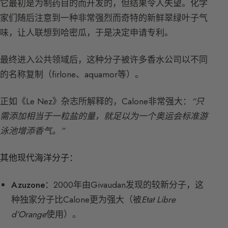
它最初是为制药目的而开发的，但结果令人失望。化学
家们随后注意到一种非常强烈而奇特的新鲜翠绿叶子气
味，让人联想到哈密瓜，于是决定申请专利。
最终进入公共领域后，这种分子被许多香水公司以不同
的名称复制（firlone、aquamor等）。
正如《Le Nez》杂志所解释的，Calone非常强大：
“只
需添加相当于一粒盐的量，就足以为一个奥运会标准游
泳池增添香气。”
其他现代海洋分子：
Azuzone：
2000年由Givaudan发现的较新分子，这
种独家分子比Calone更为强大（被
Etat Libre
d’Orange
使用）。