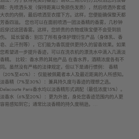
精：先喷洒头发（保持距离以免损伤发质），然后喷洒外套或
大衣的内侧，最后喷洒至衣摆下方。这样，您便能确保整天都
芳香四溢。 您也可以在面前喷洒一团淡香精的香雾，几秒钟
后穿过这团香雾。这样，您娇贵的衣物或珠宝便不会受到损
伤。 延长留香：别忘了所有身体护理衍生产品（身体乳、香
皂、止汗剂等），它们能为香氛提供更持久的留香效果。如果
您希望进一步提升香迹，可以在洗衣机的漂洗水中滴入几滴淡
香精。 比较：香水界的其他产品 在香水界，酒精浓度各有不
同。虽然没有严格的法律规定，但以下是通行惯例： 香精
（20%至40%）：仅能被佩戴者本人及最近距离的人所感知。
淡香精（7%至30%）：兼具持久度与香迹的理想之选。
Delacourte Paris香水均以淡香精形式调配（最低浓度15%）。
淡香水（6%至20%）：更为外放，身处您香迹范围内的人更
容易感知到它；通常比淡香精的持久度稍逊。…