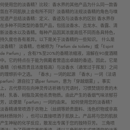
何使用您的淡香精？比较：香水界的其他产品为什么同一款香
氛在不同肌肤上会有所不同？淡香精的法规淡香精的角色与嗅
觉遗产总结淡香精：定义、香迹及与淡香水的区别 香水界存
在多种不同类型的香氛产品，包括淡香水、古龙水、香露、清
新淡香水以及香精。每种产品因其浓度高低不同而各具特色，
持久度也各有差异。以下是关于淡香精的一些知识。 什么是
淡香精？ 淡香精，也被称为「Parfum de toilette」或「Esprit
de Parfum」，含有7%至20%的香精浓缩液，溶解在90度酒精
中。它的特点在于能为佩戴者营造出卓越的香迹。因此，它是
香精（价格昂贵且浓度极高）与淡香水（通常过于挥发）之间
的理想折中之选。 「香水」一词的起源 「香水」一词（法语
parfum）源自拉丁语per fumum，意为「穿越烟雾」。事实
上，古代祭司在向神灵传达祈祷与咒语时，习惯焚烧珍贵的木
材、乳香、树脂及其他名贵物质。由此产生的香烟气味浓郁芬
芳，这便是「parfum」一词的由来。 如何使用您的淡香精？
淡香精通常喷洒于衣物上（丝绸等娇贵面料、浅色织物或非高
档材质除外），也可以直接喷洒于肌肤上。产品将与您的肌肤
产生神秘的化学反应，散发出专属于您的独特芬芳。 三角喷
洒法：为了获得完美的香迹，请以三角形的方式喷洒您的淡香