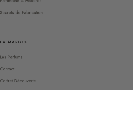
Patrimoine & Histoires
Secrets de Fabrication
LA MARQUE
Les Parfums
Contact
Coffret Découverte
Instagram
Facebook