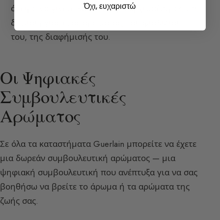
Όχι, ευχαριστώ
όνειρο να γίνετε κάποια μέρα αρχιμαέστρος της
δημιουργίας ενός αρώματος, του φιαλιδίου
του, της διαφήμισής του.
Οι Ψηφιακές
Συμβουλευτικές
Αρώματος
Σε όλα τα καταστήματα Guerlain μπορείτε να έχετε
μια δωρεάν συμβουλευτική αρώματος — μια
ψηφιακή συμβουλευτική που ανέπτυξα για να σας
βοηθήσω να βρείτε το άρωμα ή τα αρώματα της
ζωής σας.