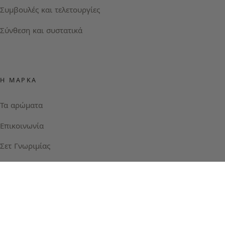
Συμβουλές και τελετουργίες
Σύνθεση και συστατικά
Η ΜΆΡΚΑ
Τα αρώματα
Επικοινωνία
Σετ Γνωριμίας
Instagram
Facebook