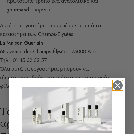
πρωτότυπο τρόπο ένα ανατολίτικο και
gourmand ακόρντο;
Αυτά τα εργαστήρια προσφέρονται από το
κατάστημα των Champs-Élysées:
La Maison Guerlain
68 avenue des Champs-Élysées, 75008 Paris
Τηλ.: 01 45 62 52 57
Όλα αυτά τα εργαστήρια μπορούν να
ιδιωτικοποιηθούν, για επέτειο, για μια παρέα
φίλων, για μια εταιρεία κ.λπ.
Τα εργαστήρια
αρωμάτων του 68 για