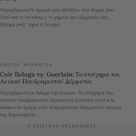
Περιεχόμενα«Το άρωμά μου αλλάζει» στο δέρμα μου:
Γιατί και τι να κάνω;1. Η χημεία του δέρματός σας:
ζήτημα pH2. Ξηρό ή λιπαρό…
ΟΔΗΓΌΣ ΑΡΩΜΆΤΩΝ
Cuir Beluga της Guerlain: Το στοίχημα του
Λευκού Πουδραριστού Δέρματος
ΠεριεχόμεναCuir Beluga της Guerlain: Το στοίχημα του
Λευκού Πουδραριστού ΔέρματοςΗ Συλλογή «L’Art et la
Matière»Το όραμα ενός διαφορετικού δέρματοςΗ ιστορία
της δημιουργίας…
Η ΕΠΙΣΤΟΛΉ DELACOURTE