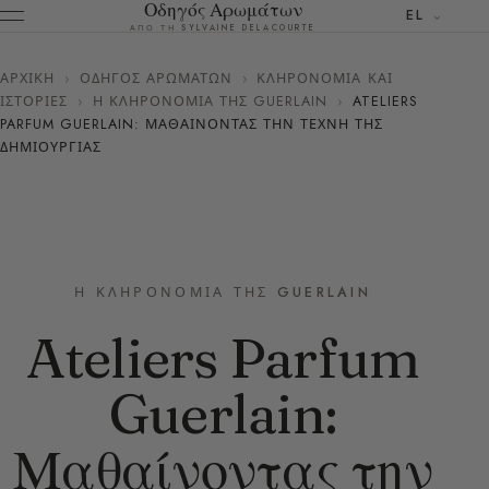
Οδηγός Αρωμάτων
EL
ΑΠΌ ΤΗ SYLVAINE DELACOURTE
ΑΡΧΙΚΉ
›
ΟΔΗΓΌΣ ΑΡΩΜΆΤΩΝ
›
ΚΛΗΡΟΝΟΜΙΆ ΚΑΙ
ΙΣΤΟΡΊΕΣ
›
Η ΚΛΗΡΟΝΟΜΙΆ ΤΗΣ GUERLAIN
›
ATELIERS
PARFUM GUERLAIN: ΜΑΘΑΊΝΟΝΤΑΣ ΤΗΝ ΤΈΧΝΗ ΤΗΣ
ΔΗΜΙΟΥΡΓΊΑΣ
Η ΚΛΗΡΟΝΟΜΙΆ ΤΗΣ GUERLAIN
Ateliers Parfum
Guerlain:
Μαθαίνοντας την