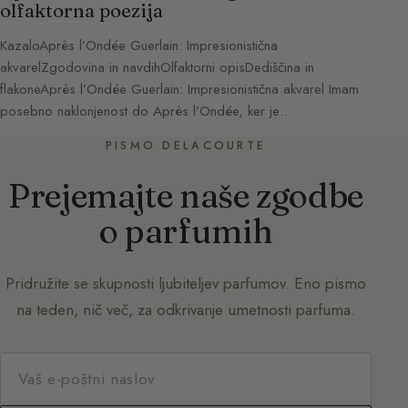
olfaktorna poezija
KazaloAprès l’Ondée Guerlain: Impresionistična
akvarelZgodovina in navdihOlfaktorni opisDediščina in
flakoneAprès l’Ondée Guerlain: Impresionistična akvarel Imam
posebno naklonjenost do Après l’Ondée, ker je…
PISMO DELACOURTE
Prejemajte naše zgodbe
o parfumih
Pridružite se skupnosti ljubiteljev parfumov. Eno pismo
na teden, nič več, za odkrivanje umetnosti parfuma.