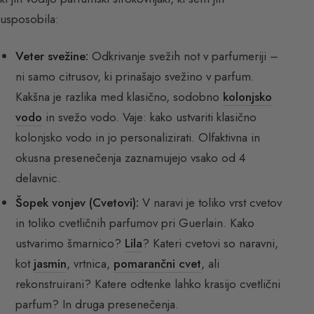
usposobila:
Veter svežine:
Odkrivanje svežih not v parfumeriji –
ni samo citrusov, ki prinašajo svežino v parfum.
Kakšna je razlika med klasično, sodobno
kolonjsko
vodo
in svežo vodo. Vaje: kako ustvariti klasično
kolonjsko vodo in jo personalizirati. Olfaktivna in
okusna presenečenja zaznamujejo vsako od 4
delavnic.
Šopek vonjev (Cvetovi):
V naravi je toliko vrst cvetov
in toliko cvetličnih parfumov pri Guerlain. Kako
ustvarimo šmarnico?
Lila
? Kateri cvetovi so naravni,
kot
jasmin
, vrtnica,
pomarančni cvet
, ali
rekonstruirani? Katere odtenke lahko krasijo cvetlični
parfum? In druga presenečenja.