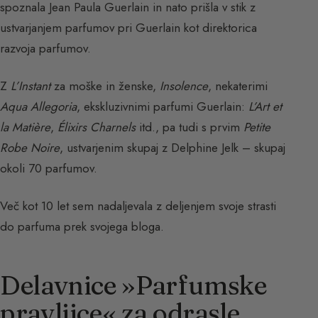
spoznala Jean Paula Guerlain in nato prišla v stik z
ustvarjanjem parfumov pri Guerlain kot direktorica
razvoja parfumov.
Z
L’Instant
za moške in ženske,
Insolence
, nekaterimi
Aqua Allegoria
, ekskluzivnimi parfumi Guerlain:
L’Art et
la Matière
,
Élixirs Charnels
itd., pa tudi s prvim
Petite
Robe Noire
, ustvarjenim skupaj z Delphine Jelk – skupaj
okoli 70 parfumov.
Več kot 10 let sem nadaljevala z deljenjem svoje strasti
do parfuma prek svojega bloga.
Delavnice »Parfumske
pravljice« za odrasle