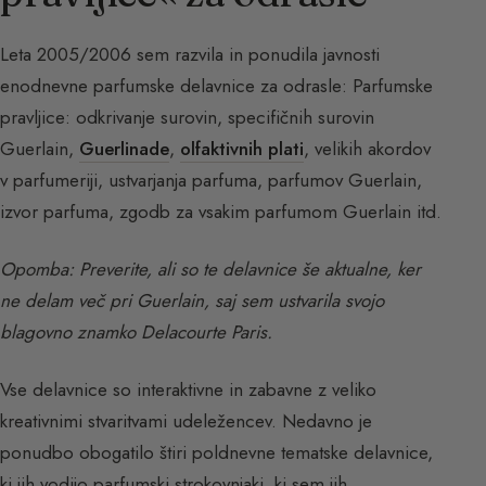
Leta 2005/2006 sem razvila in ponudila javnosti
enodnevne parfumske delavnice za odrasle: Parfumske
pravljice: odkrivanje surovin, specifičnih surovin
Guerlain,
Guerlinade
,
olfaktivnih plati
, velikih akordov
v parfumeriji, ustvarjanja parfuma, parfumov Guerlain,
izvor parfuma, zgodb za vsakim parfumom Guerlain itd.
Opomba: Preverite, ali so te delavnice še aktualne, ker
ne delam več pri Guerlain, saj sem ustvarila svojo
blagovno znamko Delacourte Paris.
Vse delavnice so interaktivne in zabavne z veliko
kreativnimi stvaritvami udeležencev. Nedavno je
ponudbo obogatilo štiri poldnevne tematske delavnice,
ki jih vodijo parfumski strokovnjaki, ki sem jih