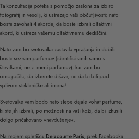
Ta konzultacija poteka s pomočjo zaslona za izbiro
fotografij in vesolij, ki ustrezajo vaši občutljivosti; nato
boste zavohali 4 akorde, da boste izbrali olfaktivni
akord, ki ustreza vašemu olfaktivnemu dediščini.
Nato vam bo svetovalka zastavila vprašanja in dobili
boste seznam parfumov (identificiranih samo s
številkami, ne z imeni parfumov), kar vam bo
omogočilo, da izberete dišave, ne da bi bili pod
vplivom stekleničke ali imena!
Svetovalke vam bodo nato slepe dajale vohat parfume,
ki ste jih izbrali, po možnosti na vaši koži, da bi izkusili
dolgo pričakovano »navdušenje«.
Na mojem spletišču
Delacourte Paris
, prek Facebooka