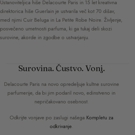
Ustanoviteljica hiše Delacourte Paris in 15 let kreativna
direktorica hiše Guerlain je ustvarila več kot 70 dišav,
med njimi Cuir Beluga in La Petite Robe Noire. Življenje,
posvečeno umetnosti parfuma, ki ga tukaj deli skozi
surovine, akorde in zgodbe o ustvarjanju.
Surovina. Čustvo. Vonj.
Delacourte Paris
na novo opredeljuje kultne surovine
parfumerije, da bi jim podaril novo, edinstveno in
nepričakovano osebnost.
Odkrijte vonjave po zaslugi našega
Kompletu za
odkrivanje
.