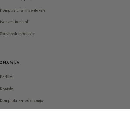
Kompozicija in sestavine
Nasveti in rituali
Skrivnosti izdelave
ZNAMKA
Parfumi
Kontakt
Kompletu za odkrivanje
Instagram
Facebook