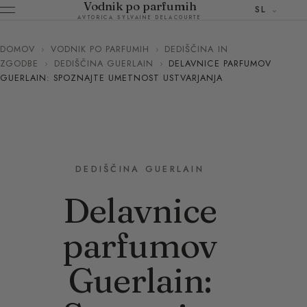
Vodnik po parfumih
SL
AVTORICA SYLVAINE DELACOURTE
DOMOV
›
VODNIK PO PARFUMIH
›
DEDIŠČINA IN
ZGODBE
›
DEDIŠČINA GUERLAIN
›
DELAVNICE PARFUMOV
GUERLAIN: SPOZNAJTE UMETNOST USTVARJANJA
DEDIŠČINA GUERLAIN
Delavnice
parfumov
Guerlain: