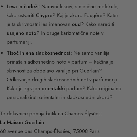
Lesa in čudeži:
Naravni lesovi, sintetične molekule,
kako ustvariti
Chypre
? Kaj je akord Fougère? Kateri
je ta skrivnostni les imenovan
oud
? Kako narediti
usnjenо noto
? In druge karizmatične note v
parfumeriji.
Tisoč in ena sladkosnednost:
Ne samo vanilija
prinaša sladkosnedno noto v parfum – kakšna je
skrivnost za obdelavo vanilije pri Guerlain?
Odkrivanje drugih sladkosnednih not v parfumeriji.
Kako je zgrajen
orientalski
parfum? Kako originalno
personalizirati orientalni in sladkosnedni akord?
Te delavnice ponuja butik na Champs Élysées:
La Maison Guerlain
68 avenue des Champs-Élysées, 75008 Paris