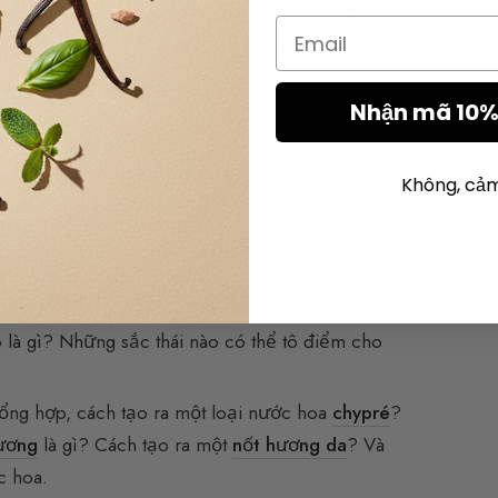
ều sáng tác do các học viên thực hiện. Gần đây,
Email
trình, được giảng dạy bởi các chuyên gia nước
Nhận mã 10% 
ng nghệ thuật làm nước hoa, không chỉ có citrus
ữa
Eau de Cologne cổ điển, hiện đại
và nước hoa
Không, cả
iển và cách cá nhân hóa nó. Những bất ngờ về
.
 hoa trong tự nhiên và rất nhiều loại nước hoa có
lan? Hoa
tử đinh hương
? Những loài hoa tự nhiên
o là gì? Những sắc thái nào có thể tô điểm cho
tổng hợp, cách tạo ra một loại nước hoa
chypré
?
ương
là gì? Cách tạo ra một
nốt hương da
? Và
c hoa.