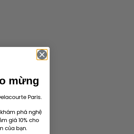
ào mừng
lacourte Paris.
ể khám phá nghệ
ảm giá 10% cho
n của bạn.