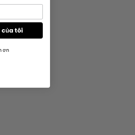
của tôi
m ơn