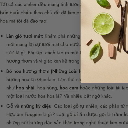
Tất cả các atelier đều mang tính tương tác và thú vị với nhi
bốn buổi chiều theo chủ đề đã làm phong phú thêm chương 
hoa mà tôi đã đào tạo:
Làn gió tươi mát:
Khám phá những nốt hương tươi mát tro
mới mang lại sự tươi mát cho nước hoa. Sự khác biệt gi
tươi là gì. Bài tập: cách tạo ra một Eau de Cologne cổ đ
hương thơm và vị giác xen kẽ trong mỗi một trong 4 atelier
Bó hoa hương thơm (Những Loài Hoa):
Có rất nhiều loài
hương hoa tại Guerlain. Làm thế nào để tạo ra hoa linh 
như
hoa nhài
, hoa hồng,
hoa cam
hoặc những loài tái tạ
một loại nước hoa hoa lá? Và nhiều bất ngờ khác.
Gỗ và những kỳ diệu:
Các loại gỗ tự nhiên, các phân tử 
Hợp âm Fougère là gì? Loại gỗ bí ẩn được gọi là
trầm h
những nốt hương đặc sắc khác trong nghệ thuật làm nướ