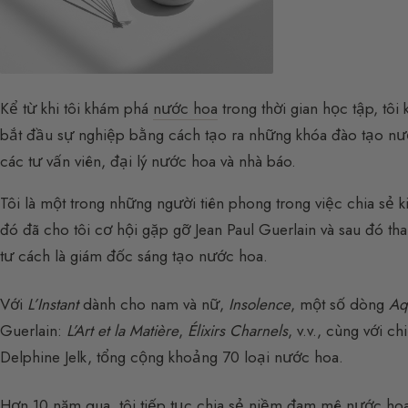
Kể từ khi tôi khám phá
nước hoa
trong thời gian học tập, tô
bắt đầu sự nghiệp bằng cách tạo ra những khóa đào tạo nư
các tư vấn viên, đại lý nước hoa và nhà báo.
Tôi là một trong những người tiên phong trong việc chia sẻ
đó đã cho tôi cơ hội gặp gỡ Jean Paul Guerlain và sau đó tha
tư cách là giám đốc sáng tạo nước hoa.
Với
L’Instant
dành cho nam và nữ,
Insolence
, một số dòng
Aq
Guerlain:
L’Art et la Matière
,
Élixirs Charnels
, v.v., cùng với c
Delphine Jelk, tổng cộng khoảng 70 loại nước hoa.
Hơn 10 năm qua, tôi tiếp tục chia sẻ niềm đam mê nước ho