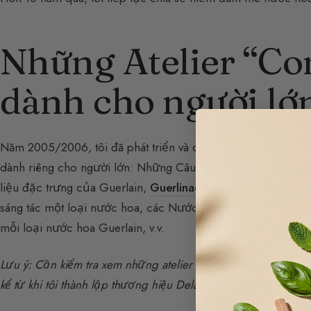
Những Atelier “Co
dành cho người lớ
Năm 2005/2006, tôi đã phát triển và cung cấp cho công ch
dành riêng cho người lớn: Những Câu Chuyện Hương Thơm: 
liệu đặc trưng của Guerlain,
Guerlinade
, các
nốt hương
, n
sáng tác một loại nước hoa, các Nước Hoa Guerlain, nguồ
mỗi loại nước hoa Guerlain, v.v.
Lưu ý: Cần kiểm tra xem những atelier này có còn hoạt động k
kể từ khi tôi thành lập thương hiệu Delacourte Paris của riêng