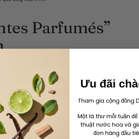
ntes Parfumés”
n
úng những Atelier Nước Hoa kéo dài một ngày,
khám phá các nguyên liệu thô, những nguyên
Ưu đãi ch
hững hợp âm lớn trong nghệ thuật làm nước hoa,
n gốc của Nước Hoa, những câu chuyện đằng sau
Tham gia cộng đồng De
Một lá thư mỗi tuần đ
hông, vì tôi không còn làm việc cho Guerlain nữa
thuật nước hoa và gi
 mình.
đơn hàng đầu tiê