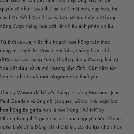
Loại đầu là tròn đầy nhất. Hơi mật ong, đây là loại
quyến rũ nhất. Loại thứ hai tươi mát hơn, cay hơn, trái
cây hơn. Kết hợp cả hai và bạn sẽ tìm thấy một bông
hồng được thăng hoa bởi rất nhiều ánh phản chiếu.
Từ thời xa xưa, việc thu hoạch hoa hồng tuân theo
cùng một nghi lễ: Rosa Centifolia, chẳng hạn, chỉ
được hái vào tháng Năm, khoảng tám giờ sáng, khi nụ
hoa bắt đầu nở và mùi hương đạt đỉnh. Cần năm tấn
hoa để chiết xuất một kilogram dầu thiết yếu.
Thierry Wasser đã kể với chúng tôi rằng Monsieur Jean
Paul Guerlain và ông nội Jacques luôn bị mê hoặc bởi
hoa hồng Bulgaria
hơn là hoa hồng Thổ Nhĩ Kỳ.
Nhưng trong thời gian dài, việc mua nguyên liệu từ các
nước khối phía Đông rất khó khăn, do đó lựa chọn hoa