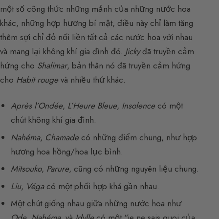
một số công thức những mảnh của những nước hoa
khác, những hợp hương bí mật, điều này chỉ làm tăng
thêm sợi chỉ đỏ nối liền tất cả các nước hoa với nhau
và mang lại không khí gia đình đó.
Jicky
đã truyền cảm
hứng cho
Shalimar
, bản thân nó đã truyền cảm hứng
cho
Habit rouge
và nhiều thứ khác.
Après l’Ondée
,
L’Heure Bleue
,
Insolence
có một
chút không khí gia đình.
Nahéma
,
Chamade
có những điểm chung, như hợp
hương hoa hồng/hoa lục bình.
Mitsouko
,
Parure
, cũng có những nguyên liệu chung.
Liu
,
Véga
có một phối hợp khá gần nhau.
Một chút giống nhau giữa những nước hoa như
Ode
,
Nahéma
, và
Idylle
có một “je ne sais quoi của