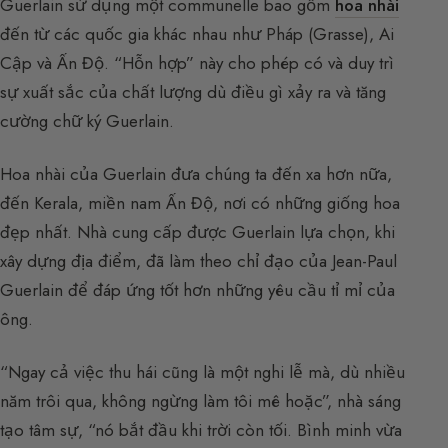
Guerlain sử dụng một communelle bao gồm
hoa nhài
đến từ các quốc gia khác nhau như Pháp (Grasse), Ai
Cập và Ấn Độ. “Hỗn hợp” này cho phép có và duy trì
sự xuất sắc của chất lượng dù điều gì xảy ra và tăng
cường chữ ký Guerlain.
Hoa nhài của Guerlain đưa chúng ta đến xa hơn nữa,
đến Kerala, miền nam Ấn Độ, nơi có những giống hoa
đẹp nhất. Nhà cung cấp được Guerlain lựa chọn, khi
xây dựng địa điểm, đã làm theo chỉ đạo của Jean-Paul
Guerlain để đáp ứng tốt hơn những yêu cầu tỉ mỉ của
ông.
“Ngay cả việc thu hái cũng là một nghi lễ mà, dù nhiều
năm trôi qua, không ngừng làm tôi mê hoặc”, nhà sáng
tạo tâm sự, “nó bắt đầu khi trời còn tối. Bình minh vừa