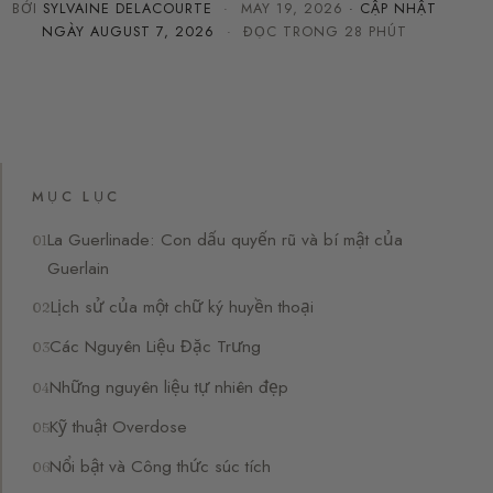
BỞI
SYLVAINE DELACOURTE
·
MAY 19, 2026
· CẬP NHẬT
NGÀY
AUGUST 7, 2026
· ĐỌC TRONG 28 PHÚT
MỤC LỤC
La Guerlinade: Con dấu quyến rũ và bí mật của
Guerlain
Lịch sử của một chữ ký huyền thoại
Các Nguyên Liệu Đặc Trưng
Những nguyên liệu tự nhiên đẹp
Kỹ thuật Overdose
Nổi bật và Công thức súc tích