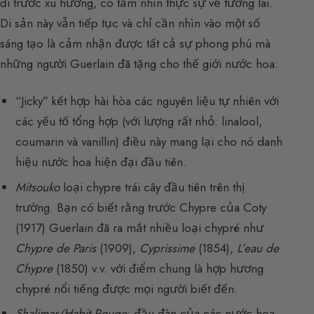
đi trước xu hướng, có tầm nhìn thực sự về tương lai.
Di sản này vẫn tiếp tục và chỉ cần nhìn vào một số
sáng tạo là cảm nhận được tất cả sự phong phú mà
những người Guerlain đã tặng cho thế giới nước hoa:
“Jicky” kết hợp hài hòa các nguyên liệu tự nhiên với
các yếu tố tổng hợp (với lượng rất nhỏ: linalool,
coumarin và vanillin) điều này mang lại cho nó danh
hiệu nước hoa hiện đại đầu tiên.
Mitsouko
loại chypre trái cây đầu tiên trên thị
trường. Bạn có biết rằng trước Chypre của Coty
(1917) Guerlain đã ra mắt nhiều loại chypré như
Chypre de Paris
(1909),
Cyprissime
(1854),
L’eau de
Chypre
(1850) v.v. với điểm chung là hợp hương
chypré nổi tiếng được mọi người biết đến.
Shalimar/Habit Rouge
: đầu đàn của các nước hoa