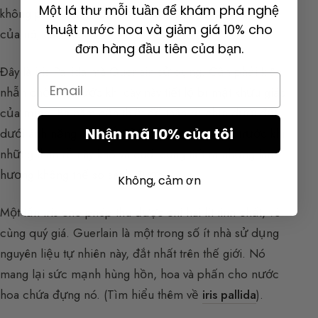
Một lá thư mỗi tuần để khám phá nghệ
không phải bông hoa mà chứa nước hoa mà là “rễ”
thuật nước hoa và giảm giá 10% cho
của nó, các thân rễ.
đơn hàng đầu tiên của bạn.
Đây là iris Pallida mà Guerlain sử dụng. Cần phải kiên
Email
nhẫn chờ đợi trước khi cây này tiết lộ bí mật khứu giác
của mình. Ba năm cần thiết để thân rễ chín dưới đất,
Nhận mã 10% của tôi
dưới ánh nắng nước Ý. Rồi thêm ba năm nữa trước khi
những thân rễ này khô và cuối cùng tiết ra những làn
hương không thể so sánh được.
Không, cảm ơn
Một tấn iris cho phép thu được chỉ hai lít tinh chất, vô
cùng quý giá. Guerlain là một trong số ít nhà sử dụng
nguyên liệu tự nhiên này, đắt nhất trên thế giới. Nó
mang lại sức mạnh hùng hồn, hoa và phấn cho nước
hoa chứa đựng nó. (Tìm hiểu thêm về
iris pallida
).