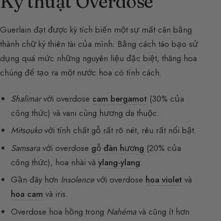
Kỹ thuật Overdose
Guerlain đạt được kỳ tích biến một sự mất cân bằng
thành chữ ký thiên tài của mình. Bằng cách táo bạo sử
dụng quá mức những nguyên liệu đặc biệt, thăng hoa
chúng để tạo ra một nước hoa có tính cách.
Shalimar
với overdose
cam bergamot
(30% của
công thức) và vani cùng hương da thuộc.
Mitsouko
với tính chất gỗ rất rõ nét, rêu rất nổi bật.
Samsara
với overdose
gỗ đàn hương
(20% của
công thức), hoa nhài và
ylang-ylang
.
Gần đây hơn
Insolence
với overdose
hoa violet
và
hoa cam
và iris.
Overdose hoa hồng trong
Nahéma
và cũng ít hơn