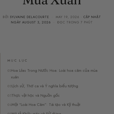
BỞI
SYLVAINE DELACOURTE
·
MAY 19, 2026
· CẬP NHẬT
NGÀY
AUGUST 3, 2026
· ĐỌC TRONG 7 PHÚT
MỤC LỤC
Hoa Lilas Trong Nước Hoa: Loài hoa câm của mùa
xuân
Lịch sử, Thơ ca và Ý nghĩa biểu tượng
Thực vật học và Nguồn gốc
Một “Loài Hoa Câm”: Tái tạo và Kỹ thuật
Mô tả Khứu giác và Sử dụng