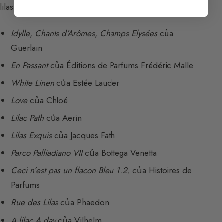
lilas:
Idylle
,
Chants d’Arômes
,
Champs Elysées
của
Guerlain
En Passant
của Éditions de Parfums Frédéric Malle
White Linen
của Estée Lauder
Love
của Chloé
Lilac Path
của Aerin
Lilas Exquis
của Jacques Fath
Parco Palliadiano VII
của Bottega Venetta
Ceci n’est pas un flacon Bleu 1.2.
của Histoires de
Parfums
Rue des Lilas
của Phaedon
A lilac A day
của Vilhelm