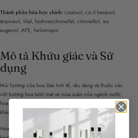
Thành phần hóa học chính:
Linalool, cis-3-hexanol,
terpineol, lilial, hydroxycitronellal, citronellol, iso
eugenol, APE, heliotropin.
Mô tả Khứu giác và Sử
dụng
Mùi hương của hoa lilas tinh tế, dịu dàng và thuộc các
nốt hương hoa tươi mát và mùa xuân của ngành nước
hoa. Hoa lilas có mặt gợi nhớ đến
muguet
và một mặt
khác gợi nhớ đến
mimosa
. Nó gợi lên màu phấn.
Hoa lilas tươi mát, hoa, phấn (
cf. Mặt phấn
), dịu dàng,
kem, mỹ phẩm, mùa xuân, lãng mạn,
hạnh nhân
và