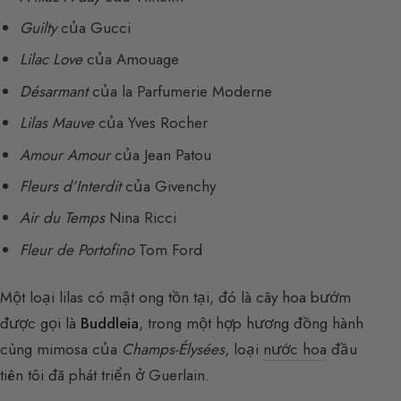
Guilty
của Gucci
Lilac Love
của Amouage
Désarmant
của la Parfumerie Moderne
Lilas Mauve
của Yves Rocher
Amour Amour
của Jean Patou
Fleurs d’Interdit
của Givenchy
Air du Temps
Nina Ricci
Fleur de Portofino
Tom Ford
Một loại lilas có mật ong tồn tại, đó là cây hoa bướm
được gọi là
Buddleia
, trong một hợp hương đồng hành
cùng mimosa của
Champs-Élysées
, loại
nước hoa
đầu
tiên tôi đã phát triển ở Guerlain.